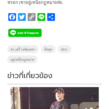
หรอก เขาอยู่เหนือกฎหมายค่ะ.
F
T
C
Li
S
ac
wi
o
n
h
e
tt
p
e
ar
b
er
y
e
o
Li
Tags
ดร.เสรี วงศ์มณฑา
ติดคุก
สทร.
o
n
อยู่เหนือกฎหมาย
k
k
ข่าวที่เกี่ยวข้อง