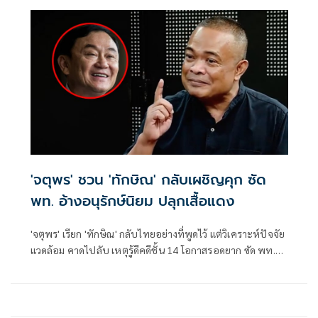
'จตุพร' ชวน 'ทักษิณ' กลับเผชิญคุก ซัด
พท. อ้างอนุรักษ์นิยม ปลุกเสื้อแดง
'จตุพร' เรียก 'ทักษิณ' กลับไทยอย่างที่พูดไว้ แต่วิเคราะห์ปัจจัย
แวดล้อม คาดไปลับ เหตุรู้ดีคดีชั้น 14 โอกาสรอดยาก ซัด พท.
ข้ามขั้ว 2 ปี ไม่มีอ้างเจตนารมณ์ ปชช. พอเสียประโยชน์กลับโยง
อำนาจพิเศษ