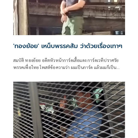
'ทองย้อย' เหน็บพรรคส้ม ว่าด้วยเรื่องเทาๆ
สมบัติ ทองย้อย อดีตหัวหน้าการ์ดเสื้อแดง การ์ดเวทีปราศรัย
พรรคเพื่อไทย โพสต์ข้อความว่า ผมเป็นการ์ด แล้วผมก็เป็น
สมาชิกพรรค ใส่เ