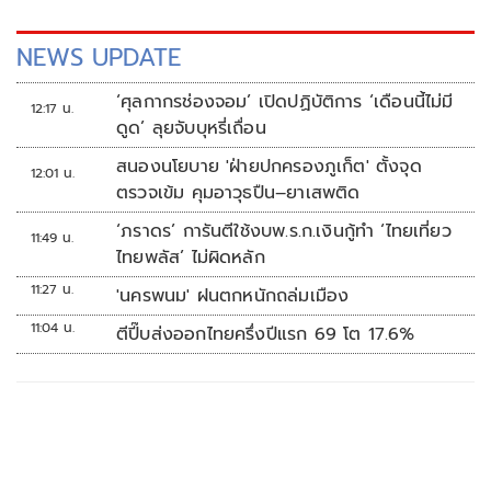
NEWS UPDATE
‘ศุลกากรช่องจอม’ เปิดปฏิบัติการ ‘เดือนนี้ไม่มี
12:17 น.
ดูด’ ลุยจับบุหรี่เถื่อน
สนองนโยบาย 'ฝ่ายปกครองภูเก็ต' ตั้งจุด
12:01 น.
ตรวจเข้ม คุมอาวุธปืน–ยาเสพติด
‘ภราดร’ การันตีใช้งบพ.ร.ก.เงินกู้ทำ ‘ไทยเที่ยว
11:49 น.
ไทยพลัส’ ไม่ผิดหลัก
11:27 น.
'นครพนม' ฝนตกหนักถล่มเมือง
11:04 น.
ตีปี๊บส่งออกไทยครึ่งปีแรก 69 โต 17.6%