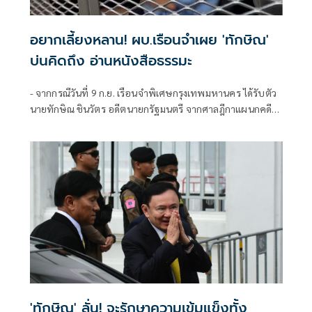
อยากเลี้ยงหลาน! ผบ.เรือนจำเผย 'ทักษิณ'
บ่นคิดถึง อ่านหนังสือธรรมะ
- จากกรณีวันที่ 9 ก.ย. เรือนจำพิเศษกรุงเทพมหานคร ได้รับตัว
นายทักษิณ ชินวัตร อดีตนายกรัฐมนตรี จากศาลฎีกาแผนกคดี
อาญาของผู้
'ทักษิณ' ลั่น! จะรักษาความเข้มแข็งทั้ง