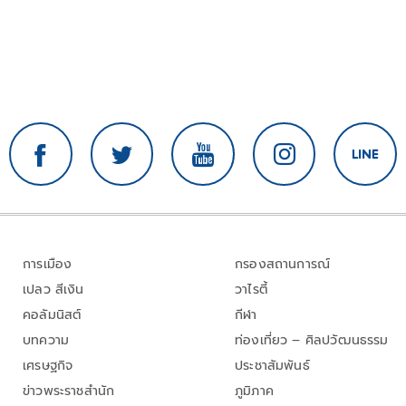
การเมือง
กรองสถานการณ์
เปลว สีเงิน
วาไรตี้
คอลัมนิสต์
กีฬา
บทความ
ท่องเที่ยว – ศิลปวัฒนธรรม
เศรษฐกิจ
ประชาสัมพันธ์
ข่าวพระราชสำนัก
ภูมิภาค