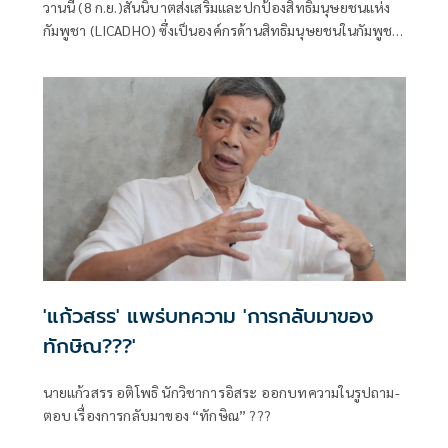
วานนี้ (8 ก.ย.)สันนิบาตส่งเสริมและปกป้องสิทธิมนุษยชนแห่ง
กัมพูชา (LICADHO) ซึ่งเป็นองค์กรด้านสิทธิมนุษยชนในกัมพูชา
เปิดเผยว่า นักข่
'แก้วสรร' แพร่บทความ 'การกลับมาของ
ทักษิณ???'
นายแก้วสรร อติโพธิ นักวิชาการอิสระ ออกบทความในรูปถาม-
ตอบ เรื่องการกลับมาของ “ทักษิณ” ???