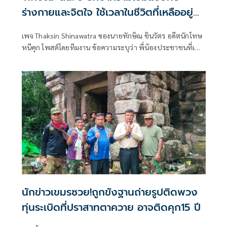
ร่างกายและจิตใจ ใช้เวลาในชีวิตที่เหลืออยู่
รับใช้พระมหากษัตริย์ แผ่นดินไทย และ
เพจ Thaksin Shinawatra ของนายทักษิณ ชินวัตร อดีตนักโทษ
ประชาชน
หนีคุก โพสต์โดยทีมงาน ข้อความระบุว่า พี่น้องประชาชนที่เคา
รพด้วยควา
นักข่าวเขมรซวย!ถูกขังฐานถ่ายรูปติดพวง
ทุ่นระเบิดที่ปราสาทตาควาย อาจติดคุก15 ปี