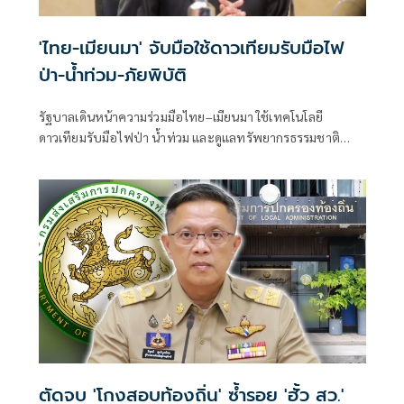
'ไทย-เมียนมา' จับมือใช้ดาวเทียมรับมือไฟ
ป่า-น้ำท่วม-ภัยพิบัติ
รัฐบาลเดินหน้าความร่วมมือไทย–เมียนมา ใช้เทคโนโลยี
ดาวเทียมรับมือไฟป่า น้ำท่วม และดูแลทรัพยากรธรรมชาติ
ชายแดน ยกระดับการจัดการภัยพิบัติและสิ่งแวดล้อมร่วมกัน
ตัดจบ 'โกงสอบท้องถิ่น' ซ้ำรอย 'ฮั้ว สว.'