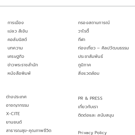
การเมือง
กรองสถานการณ์
เปลว สีเงิน
วาไรตี้
คอลัมนิสต์
กีฬา
บทความ
ท่องเที่ยว – ศิลปวัฒนธรรม
เศรษฐกิจ
ประชาสัมพันธ์
ข่าวพระราชสำนัก
ภูมิภาค
หนังสือพิมพ์
สิ่งแวดล้อม
ต่างประเทศ
PR & PRESS
อาชญากรรม
เกี่ยวกับเรา
X-CITE
ติดต่อและ สนับสนุน
ยานยนต์
สาธารณสุข-คุณภาพชีวิต
Privacy Policy