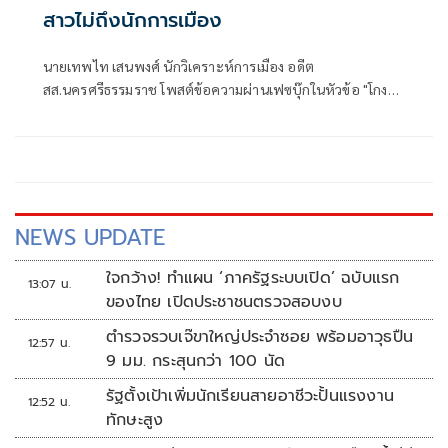
สาวไม่ถึงนักการเมือง
นายเทพไท เสนพงศ์ นักวิเคราะห์การเมือง อดีต
สส.นครศรีธรรมราช โพสต์ข้อความผ่านเฟซบุ๊กในหัวข้อ "โกง
สว.-โกงสอบท้องถิ่น ตัดจบ ไม่ถึงนักการเมือง โดยระบุว่า
NEWS UPDATE
ใจกว้าง! ทำแผน ‘ภาครัฐระบบเปิด’ ฉบับแรก
13:07 น.
ของไทย เปิดประชาชนตรวจสอบงบ
ตำรวจรวบเจ๊ขาใหญ่ประจำซอย พร้อมอาวุธปืน
12:57 น.
9 มม. กระสุนกว่า 100 นัด
รัฐตั้งเป้าเพิ่มนักเรียนสายอาชีวะปั้นแรงงาน
12:52 น.
ทักษะสูง