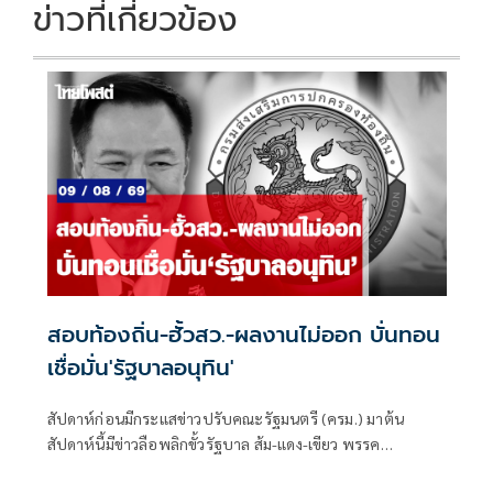
ข่าวที่เกี่ยวข้อง
สอบท้องถิ่น-ฮั้วสว.-ผลงานไม่ออก บั่นทอน
เชื่อมั่น'รัฐบาลอนุทิน'
สัปดาห์ก่อนมีกระแสข่าวปรับคณะรัฐมนตรี (ครม.) มาต้น
สัปดาห์นี้มีข่าวลือพลิกขั้วรัฐบาล ส้ม-แดง-เขียว พรรค
ประชาชน พรรคเพื่อไทย และพรรคกล้าธรรม จับมือกัน