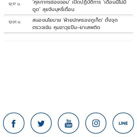
‘ศุลกากรช่องจอม’ เปิดปฏิบัติการ ‘เดือนนี้ไม่มี
12:17 น.
ดูด’ ลุยจับบุหรี่เถื่อน
สนองนโยบาย 'ฝ่ายปกครองภูเก็ต' ตั้งจุด
12:01 น.
ตรวจเข้ม คุมอาวุธปืน–ยาเสพติด