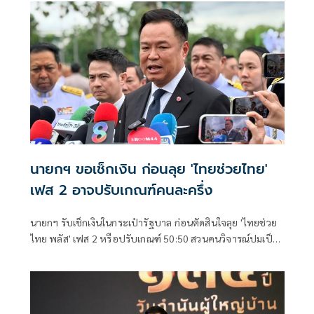
นายกฯ ขอเช็กเงิน ก่อนลุย 'ไทยช่วยไทย'
เฟส 2 อาจปรับเกณฑ์คนละครึ่ง
นายกฯ รับเช็กเงินในกระเป๋ารัฐบาล ก่อนตัดสินใจลุย 'ไทยช่วย
ไทย พลัส' เฟส 2 หรือปรับเกณฑ์ 50:50 สวนคนวิจารณ์ปมเป็น
ภาระประชาชน ชี้การค้า-จีดีพี พุ่งไม่พูดถึง ยันสถานะคลังยัง
แข็งแรง