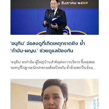
'อนุทิน' จ่อลงดูที่เกิดเหตุกราดยิง ย้ำ
'กำนัน-ผญบ.' ช่วยดูแลป้องกัน
'อนุทิน' ยกกำนัน-ผู้ใหญ่บ้าน สำคัญต่อการบริหาร ชี้เหตุสลด
นนทบุรีในฐานะนักปกครองต้องป้องกัน ย้ำห้ามพกปืน ล้อม
คอกแล้วแต่ยังเล็ดลอดได้ ขอร่วมมือดูแลพื้นที่เข้ม เตรียมรุดลงดู
ที่เกิดเหตุ