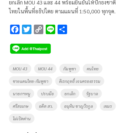
ยกเลิก MOU 43 และ 44 พร้อมยืนยันให้ปักธงชาติ
ไทยในพื้นที่อธิปไตย ตามแผนที่ 1:50,000 ทุกจุด.
F
T
C
Li
S
ac
wi
o
n
h
e
tt
p
e
ar
b
er
y
e
o
Li
Tags
MOU 43
MOU 44
กัมพูชา
คนไทย
o
n
ชายแดนไทย-กัมพูชา
ดิเรกฤทธิ์ เจนครองธรรม
k
k
นายกฯหนู
ปรบมือ
ยกเลิก
รัฐบาล
ศรีสะเกษ
อดีต สว.
อนุทิน ชาญวีรกูล
เขมร
ไม่เปิดด่าน