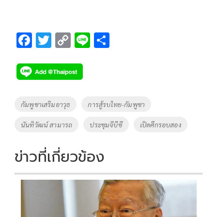
F
T
C
Li
S
ac
wi
o
n
h
e
tt
p
e
ar
b
er
y
e
o
Li
Tags
กัมพูชาเสริมอาวุธ
การสู้รบไทย-กัมพูชา
o
n
นันทิวัฒน์ สามารถ
ประชุมจีบีซี
เปิดศึกรอบสอง
k
k
ข่าวที่เกี่ยวข้อง