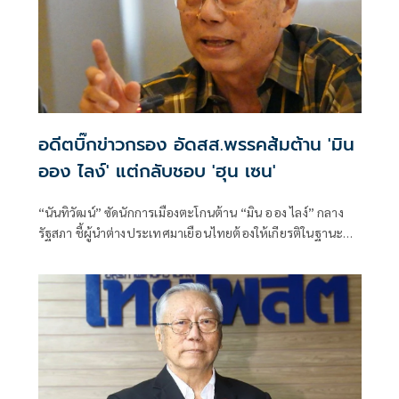
อดีตบิ๊กข่าวกรอง อัดสส.พรรคส้มต้าน 'มิน
ออง ไลง์' แต่กลับชอบ 'ฮุน เซน'
“นันทิวัฒน์” ซัดนักการเมืองตะโกนต้าน “มิน ออง ไลง์” กลาง
รัฐสภา ชี้ผู้นำต่างประเทศมาเยือนไทยต้องให้เกียรติในฐานะ
แขก เหน็บนักสิทธิ-สส. “คลั่งประชาธิปไตย” จงเกลียดจงชังผู้นำ
เมียนมาตามตะวันตก แต่กลับเสนอเปิดด่านเป็นเพื่อนบ้านที่ดี
กับ “ฮุน เซน”