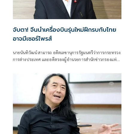
จับตา! จีนนำเครื่องบินรุ่นใหม่ฝึกรบกับไทย
อาจมีเซอร์ไพรส์
นายนันทิวัฒน์ สามารถ อดีตเลขานุการรัฐมนตรีว่าการกระทรวง
การต่างประเทศ และอดีตรองผู้อำนวยการสำนักข่าวกรองแห่ง
ชาติ โพสต์ข้อความผ่านเฟซบุ๊กในหัวข้อ "สัมพันธ์แนบแน่น"