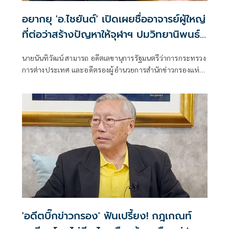
อยากยุ 'อ.ไชยันต์' ​เปิดเผยชื่ออาจารย์ผู้ใหญ่​
ที่ต่อว่าสร้างปัญหาให้จุฬาฯ ปมวิทยานิพนธ์
ฉาวโฉ่
นายนันทิวัฒน์ สามารถ อดีตเลขานุการรัฐมนตรีว่าการกระทรวง
การต่างประเทศ และอดีตรองผู้อำนวยการสำนักข่าวกรองแห่ง
ชาติ นิสิตเก่าคณะรัฐศาสตร์ จุฬาลงกรณ์มหาวิทยาลัย สิงห์ดำ
รุ่น 22 โพสต์เฟซบุ๊ก ระบุว่า
'อดีตบิ๊กข่าวกรอง' ฟันเปรี้ยง! กฎเกณท์