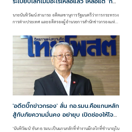
ระเบียบโลกไม่มีอะไรเหลือแล้ว เหลือแต่ 'กฎ
แห่งป่า'
นายนันทิวัฒน์ สามารถ อดีตเลขานุการรัฐมนตรีว่าการกระทรวง
การต่างประเทศ และอดีตรองผู้อำนวยการสำนักข่าวกรองแห่ง
ชาติ โพสต์ข้อความผ่านเฟซบุ๊กว่า
'อดีตบิ๊กข่าวกรอง' ลั่น กอ.รมน.คือแกนหลัก
สู้กับภัยความมั่นคง อย่ายุบ เปิดช่องให้โจร
ใต้ได้เปรียบ
'นันทิวัฒน์' ยันกอ.​รมน.เป็นแกนกลักที่ทำงานมีกลไกที่ชำนาญใน