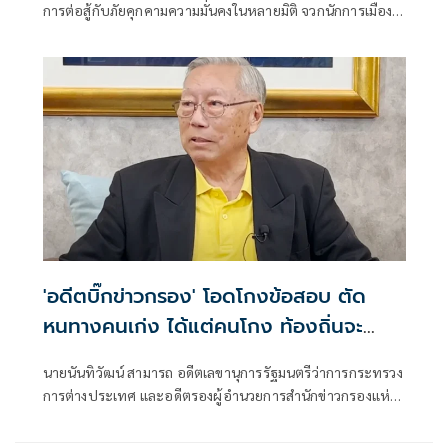
การต่อสู้กับภัยคุกคามความมั่นคงในหลายมิติ จวกนักการเมือง
พยายามตัดมือตัดตีนกลไกรัฐที่คอยขัดผลประโยชน์ตนเอง​ ลั่น
อย่ายุบ​กอ.รมน.เด็ดขาด​ จะเปิดช่องให้โจรแบ่งแยกดิน
แดน3จว.ภาคใต้ได้เปรียบ
'อดีตบิ๊กข่าวกรอง' โอดโกงข้อสอบ ตัด
หนทางคนเก่ง ได้แต่คนโกง ท้องถิ่นจะ
เจริญได้อย่างไร
นายนันทิวัฒน์ สามารถ อดีตเลขานุการรัฐมนตรีว่าการกระทรวง
การต่างประเทศ และอดีตรองผู้อำนวยการสำนักข่าวกรองแห่ง
ชาติ โพสต์ข้อความผ่านเฟซบุ๊ก กรณีตำรวจ บก.ปปป.กับเจ้า
หน้าที่ของสำนักงานป.ป.ช.ร่วมกันบุกจับการทุจริตการสอบเข้า