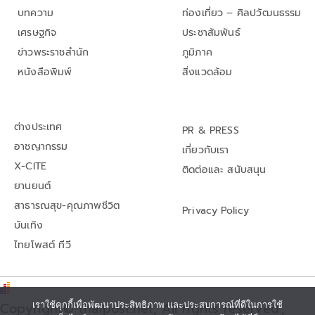
บทความ
ท่องเที่ยว – ศิลปวัฒนธรรม
เศรษฐกิจ
ประชาสัมพันธ์
ข่าวพระราชสำนัก
ภูมิภาค
หนังสือพิมพ์
สิ่งแวดล้อม
ต่างประเทศ
PR & PRESS
อาชญากรรม
เกี่ยวกับเรา
X-CITE
ติดต่อและ สนับสนุน
ยานยนต์
สาธารณสุข-คุณภาพชีวิต
Privacy Policy
บันเทิง
ไทยโพสต์ ทีวี
Copyright© thaipost.net, All rights reserved.,
เราใช้คุกกี้เพื่อพัฒนาประสิทธิภาพ และประสบการณ์ที่ดีในการใช้