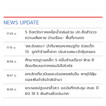
รับราชการท้องถิ่นของกรมส่งเสริมการปกครองท้องถิ่น(สถ.) ว่า
NEWS UPDATE
5 จังหวัดภาคเหนือน้ำถล่มอ่วม ปภ.สั่งสำรวจ
17:29 น.
ความเสียหาย บ้านเรือน- พื้นที่เกษตร
'สส.อังสณา' นำทีมพรรคเศรษฐกิจ ช่วยเด็ก
17:15 น.
13 ถูกทำร้ายซ้ำซาก ประสานพม.เข้าคุ้มครอง
ศึกมาตรฐานเหล็ก 5 หมื่นล้านเดือด! ฝ่าย IF
16:58 น.
ซัดมติแบนเตาหลอมไม่โปร่งใส
ยกเลิกเที่ยวบินและเร่งอพยพในจีน พายุไต้ฝุ่น
16:47 น.
ดอลฟินกำลังใกล้เข้ามา
แกะรอยปฐมบทฮั้วสว. แฉบันทึกประชุม สนช. ปี
16:38 น.
60 ใช้ 5 พันล้านยึดประเทศ