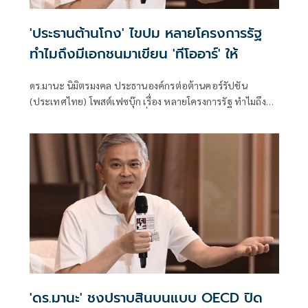
'ประธานต้านโกง' ไขปม หลายโครงการรัฐ
ทำไมถึงมีเอกชนมาเขียน 'ทีโออาร์' ให้
ดร.มานะ นิมิตรมงคล ประธานองค์กรต่อต้านคอร์รัปชัน
(ประเทศไทย) โพสต์เฟซบุ๊ก เรื่อง หลายโครงการรัฐ ทำไมถึงมี
เอกชนมาเขียนทีโออาร์ให้ มีเนื้่อหาดังนี้ .
'ดร.มานะ' ชงปราบสินบนแบบ OECD ปิด