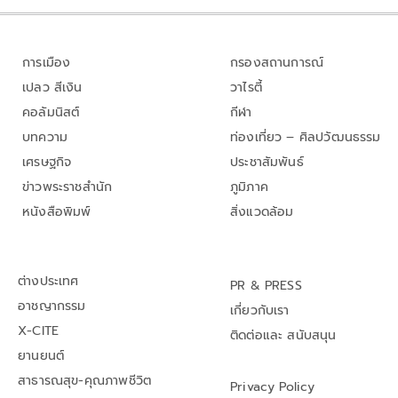
การเมือง
กรองสถานการณ์
เปลว สีเงิน
วาไรตี้
คอลัมนิสต์
กีฬา
บทความ
ท่องเที่ยว – ศิลปวัฒนธรรม
เศรษฐกิจ
ประชาสัมพันธ์
ข่าวพระราชสำนัก
ภูมิภาค
หนังสือพิมพ์
สิ่งแวดล้อม
ต่างประเทศ
PR & PRESS
อาชญากรรม
เกี่ยวกับเรา
X-CITE
ติดต่อและ สนับสนุน
ยานยนต์
สาธารณสุข-คุณภาพชีวิต
Privacy Policy