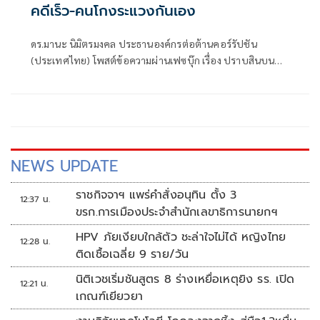
คดีเร็ว-คนโกงระแวงกันเอง
ดร.มานะ นิมิตรมงคล ประธานองค์กรต่อต้านคอร์รัปชัน
(ประเทศไทย) โพสต์ข้อความผ่านเฟซบุ๊ก เรื่อง ปราบสินบน
แบบ OECD: ปิดคดีเร็ว – คนโกงระแวงกันเอง มีเนื้อหาดังนี้ .
NEWS UPDATE
ราชกิจจาฯ แพร่คำสั่งอนุทิน ตั้ง 3
12:37 น.
ขรก.การเมืองประจำสำนักเลขาธิการนายกฯ
HPV ภัยเงียบใกล้ตัว ชะล่าใจไม่ได้ หญิงไทย
12:28 น.
ติดเชื้อเฉลี่ย 9 ราย/วัน
นิติเวชเริ่มชันสูตร 8 ร่างเหยื่อเหตุยิง รร. เปิด
12:21 น.
เกณฑ์เยียวยา