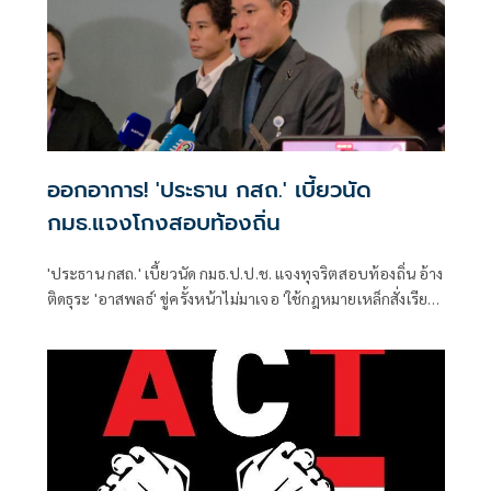
ออกอาการ! 'ประธาน กสถ.' เบี้ยวนัด
กมธ.แจงโกงสอบท้องถิ่น
'ประธาน กสถ.' เบี้ยวนัด กมธ.ป.ป.ช. แจงทุจริตสอบท้องถิ่น อ้าง
ติดธุระ 'อาสพลธ์' ขู่ครั้งหน้าไม่มาเจอ 'ใช้กฎหมายเหล็กสั่งเรียก
ตัว' ด้านผู้บริหาร มศว ตบเท้าเข้าชี้แจง พร้อมเปิดทุกเรื่องใน
เวทีนี้