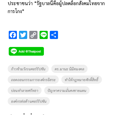
ประชาชนว่า “รัฐบาลนี้คือผู้ปลดล็อกสังคมไทยจาก
การโกง”
F
T
C
Li
S
ac
wi
o
n
h
e
tt
p
e
ar
b
er
y
e
o
Li
Tags
ก้าวข้ามวังวนคอร์รัปชัน
ดร.มานะ นิมิตมงคล
o
n
ถอดถอนกรรมการองค์กรอิสระ
ทำให้กฎหมายศักดิ์สิทธิ์
k
k
บ่อนทำลายศรัทธา
ปัญหาความมั่นคงชายแดน
องค์กรต่อต้านคอร์รัปชัน