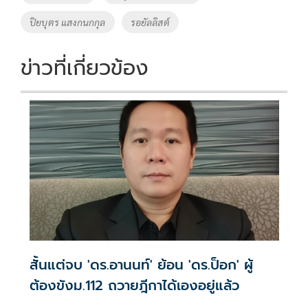
o
n
ปิยบุตร แสงกนกกุล
รอยัลลิสต์
k
k
ข่าวที่เกี่ยวข้อง
สั้นแต่จบ 'ดร.อานนท์' ย้อน 'ดร.ป็อก' ผู้
ต้องขังม.112 ถวายฎีกาได้เองอยู่แล้ว