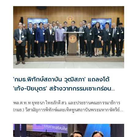
พรรคคอมมิวนิสต์จีนตัดสินใจผนึกกำลังกับพรรคก๊กมินตั๋ง ผนึก
กำลังกับนายทุนชาติ เพื่อรบกับญี่ปุ่น
'กมธ.พิทักษ์สถาบัน วุฒิสภา' แถลงโต้
'เท้ง-ปิยบุตร' สร้างวาทกรรมเซาะกร่อน
สถาบัน
พล.ต.ท.ท ยุทธนา ไทยภักดี สว. และประธานคณะกรรมาธิการ
(กมธ.) วิสามัญการพิทักษ์และเทิดทูนสถาบันพระมหากษัตริย์
สมาชิกวุฒิสภา นำคณะกมธ.ฯ แถลงจุดยืน ที่ไม่เห็นด้วยกับ
ข้อความนายปิยบุตร แสงกนกกุล เลขาธิการคณะก้าวหน้า ที่
เสนอให้ยกเลิกการแต่งตั้งคณะองคมนตรี ภายหลังปรากฏภาพ 9