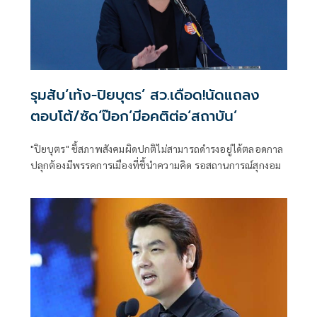
รุมสับ‘เท้ง-ปิยบุตร’ สว.เดือด!นัดแถลง
ตอบโต้/ซัด‘ป๊อก’มีอคติต่อ‘สถาบัน’
"ปิยบุตร" ชี้สภาพสังคมผิดปกติไม่สามารถดำรงอยู่ได้ตลอดกาล
ปลุกต้องมีพรรคการเมืองที่ชี้นำความคิด รอสถานการณ์สุกงอม