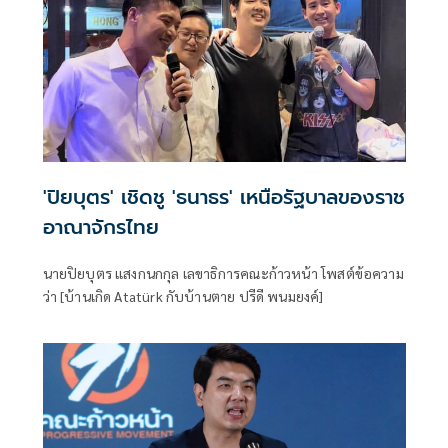
องคมนตรี ประชุมร่วมกับกรมป้องกันและบรรเทา
สาธารณภัย(ปภ.)
'ปิยบุตร' เชิดชู 'ธนาธร' เหนือรัฐบาลของราช
อาณาจักรไทย
นายปิยบุตร แสงกนกกุล เลขาธิการคณะก้าวหน้า โพสต์ข้อความ
ว่า [บ้านเกิด Atatürk กับบ้านตาย ปรีดี พนมยงค์]