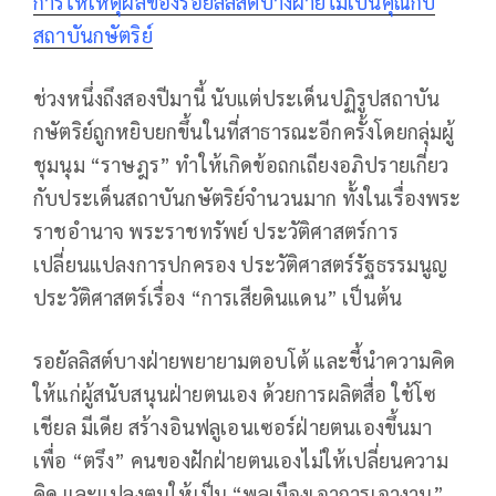
การให้เหตุผลของรอยัลลิสต์บางฝ่ายไม่เป็นคุณกับ
สถาบันกษัตริย์
ช่วงหนึ่งถึงสองปีมานี้ นับแต่ประเด็นปฏิรูปสถาบัน
กษัตริย์ถูกหยิบยกขึ้นในที่สาธารณะอีกครั้งโดยกลุ่มผู้
ชุมนุม “ราษฎร” ทำให้เกิดข้อถกเถียงอภิปรายเกี่ยว
กับประเด็นสถาบันกษัตริย์จำนวนมาก ทั้งในเรื่องพระ
ราชอำนาจ พระราชทรัพย์ ประวัติศาสตร์การ
เปลี่ยนแปลงการปกครอง ประวัติศาสตร์รัฐธรรมนูญ
ประวัติศาสตร์เรื่อง “การเสียดินแดน” เป็นต้น
รอยัลลิสต์บางฝ่ายพยายามตอบโต้ และชี้นำความคิด
ให้แก่ผู้สนับสนุนฝ่ายตนเอง ด้วยการผลิตสื่อ ใช้โซ
เชียล มีเดีย สร้างอินฟลูเอนเซอร์ฝ่ายตนเองขึ้นมา
เพื่อ “ตรึง” คนของฝักฝ่ายตนเองไม่ให้เปลี่ยนความ
คิด และแปลงตนให้เป็น “พลเมืองเอาการเอางาน”