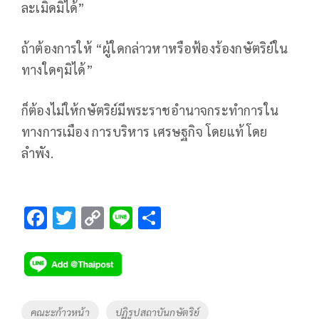
ละเมิดมิได้”
ถ้าต้องการให้ “ผู้ใดกล่าวหาหรือฟ้องร้องกษัตริย์ใน
ทางใดๆมิได้”
ก็ต้องไม่ให้กษัตริย์มีพระราชอำนาจกระทำการใน
ทางการเมือง การบริหาร เศรษฐกิจ โดยแท้ โดย
ลำพัง.
F
T
C
Li
S
ac
wi
o
n
h
e
tt
p
e
ar
b
er
y
e
o
Li
Tags
คณะะก้าวหน้า
ปฏิรูปสถาบันกษัตริย์