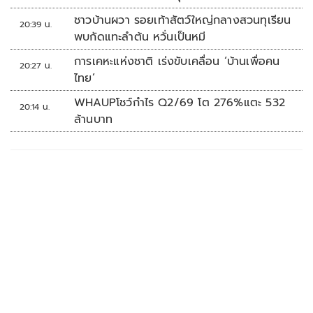
ชาวบ้านผวา รอยเท้าสัตว์ใหญ่กลางสวนทุเรียน
20:39 น.
พบกัดแทะลำต้น หวั่นเป็นหมี
การเคหะแห่งชาติ เร่งขับเคลื่อน ‘บ้านเพื่อคน
20:27 น.
ไทย’
WHAUPโชว์กำไร Q2/69 โต 276%แตะ 532
20:14 น.
ล้านบาท