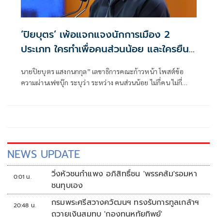
‘ปิยบุตร’ เพ้อแจกแจงนักการเมือง 2
ประเภท ใครทำเพื่อคนส่วนน้อย และใครยืน
ข้างเสียงส่วนใหญ่
นายปิยบุตร แสงกนกกุล” เลขาธิการคณะก้าวหน้า โพสต์ข้อ
ความผ่านเฟซบุ๊ก ระบุว่า ระหว่าง คนส่วนน้อย ไม่กี่คน ไม่กี่
ตระกูล ที่ทรงอำนาจ และพลานุภาพ
NEWS UPDATE
วิ่งหัวชนกำแพง อภิสิทธิ์ชน 'พรรคส้ม'รอมหา
0:01 น.
ชนทุบเอง
กรมพระศรีสวางควัฒนฯ ทรงรับการทูลเกล้าฯ
20:48 น.
ถวายเงินสมทบ 'กองทุนหทัยทิพย์'