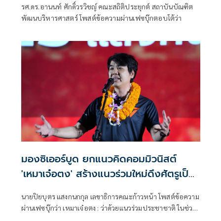
รศ.ดร.อานนท์ ศักดิ์วรวิชญ์ คณะสถิติประยุกต์ สถาบันบัณฑิต
พัฒนบริหารศาสตร์ โพสต์ข้อความผ่านเฟซบุ๊กตอบโต้ว่า
มองซิเออร์บูด ยกแนวคิดคอมมิวนิสต์
'เหมาเจ๋อตง' สร้างแนวร่วมใหม่ดึงศัตรูเป็น
มิตร
นายปิยบุตร แสงกนกกุล เลขาธิการคณะก้าวหน้า โพสต์ข้อความ
ผ่านเฟซบุ๊กว่า เหมาเจ๋อตง : ว่าด้วยแนวร่วมประชาชาติ ในช่วง
ที่จีนทำสงครามต่อต้านการรุกรานของจักรพรรดินิยมญี่ปุ่น