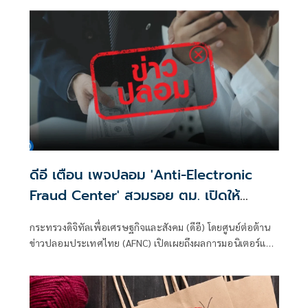
การกำชับเพื่อไม่ให้เกิดการบานปลายอย่างไรหรือไม่ ว่า เมื่อวัน
ที่ 6 ส.ค.
ดีอี เตือน เพจปลอม 'Anti-Electronic
Fraud Center' สวมรอย ตม. เปิดให้
ติดตามรับเงินคืนจาก 'สแกมเมอร์' ระวัง
กระทรวงดิจิทัลเพื่อเศรษฐกิจและสังคม (ดีอี) โดยศูนย์ต่อต้าน
สูญเงิน-ข้อมูลส่วนบุคคล
ข่าวปลอมประเทศไทย (AFNC) เปิดเผยถึงผลการมอนิเตอร์และ
รับแจ้งข่าวปลอม ซึ่งเป็นไปตามนโยบายการป้องกันและแก้ไข
ปัญหาภัยความมั่นคงและภัยทางสังคมของนายไชยชนก ชิดชอบ
รัฐมนตรีว่าการกระทรวงดิจิทัลเพื่อเศรษฐกิจและสังคม (ดีอี)
โดยยกระดับความสำคัญเรื่องการสร้างความตระหนักรู้เท่าทัน