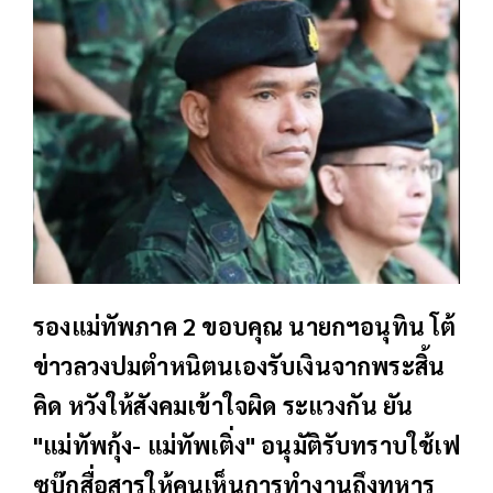
รองแม่ทัพภาค 2 ขอบคุณ นายกฯอนุทิน โต้
ข่าวลวงปมตำหนิตนเองรับเงินจากพระสิ้น
คิด หวังให้สังคมเข้าใจผิด ระแวงกัน ยัน
"แม่ทัพกุ้ง- แม่ทัพเติ่ง" อนุมัติรับทราบใช้เฟ
ซบุ๊กสื่อสารให้คนเห็นการทำงานถึงทหาร