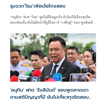
รุมจวก‘โรม’เพ้อเจ้อโกงสอบ
“อนุทิน” ฟาด “โรม” พูดไม่มีข้อมูลจริง จับโยงให้เอี่ยวทุจริต
สอบท้องถิ่น ยันไม่มีหน้าที่ดูทีโออาร์ “วรศิษฎ์” ตอก พูดข้อเท็จ
จริงไม่ครบ
'อนุทิน' ฟาด 'รังสิมันต์' ชอบพูดคาดเดา
ตามสติปัญญาที่มี ยันไม่เกี่ยวทุจริตสอบ
ท้องถิ่น