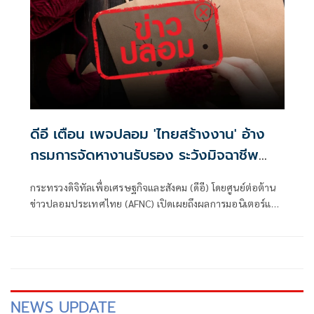
ภัยอาชญากรรมทางเทคโนโลยี ข่าวปลอม และข้อมูลบิดเบือน
ดีอี เตือน เพจปลอม 'ไทยสร้างงาน' อ้าง
กรมการจัดหางานรับรอง ระวังมิจฉาชีพ
หลอก สูญเงิน-ข้อมูลส่วนบุคคล
กระทรวงดิจิทัลเพื่อเศรษฐกิจและสังคม (ดีอี) โดยศูนย์ต่อต้าน
ข่าวปลอมประเทศไทย (AFNC) เปิดเผยถึงผลการมอนิเตอร์และ
รับแจ้งข่าวปลอม ซึ่งเป็นไปตามนโยบายการป้องกันและแก้ไข
ปัญหาภัยความมั่นคงและภัยทางสังคมของนายไชยชนก ชิดชอบ
รัฐมนตรีว่าการกระทรวงดิจิทัลเพื่อเศรษฐกิจและสังคม (ดีอี)
โดยยกระดับความสำคัญเรื่องการสร้างความตระหนักรู้เท่าทัน
ภัยอาชญากรรมทางเทคโนโลยี ข่าวปลอม และข้อมูลบิดเบือน
NEWS UPDATE