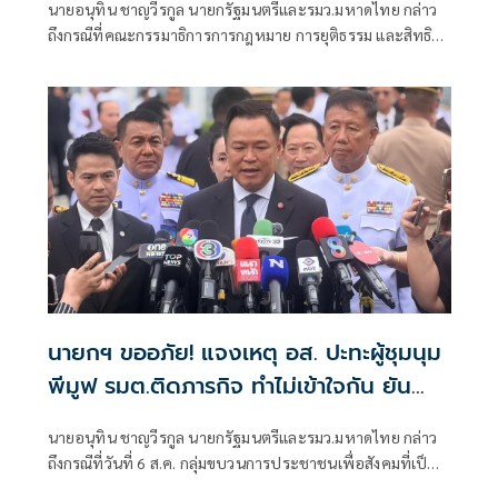
นายอนุทิน ชาญวีรกูล นายกรัฐมนตรีและรมว.มหาดไทย กล่าว
ถึงกรณีที่คณะกรรมาธิการการกฎหมาย การยุติธรรม และสิทธิ
มนุษยชน สภาผู้แทนราษฎร ที่มี นายรังสิมันต์ โรม เป็นประธาน
กรรมาธิการ มีการอ้างชื่อนายกรัฐมนตรี เข้าไปเกี่ยวข้องกับการ
ทุจริตสอบท้องถิ่น
นายกฯ ขออภัย! แจงเหตุ อส. ปะทะผู้ชุมนุม
พีมูฟ รมต.ติดภารกิจ ทำไม่เข้าใจกัน ยัน
พร้อมคุยหาทางออก
นายอนุทิน ชาญวีรกูล นายกรัฐมนตรีและรมว.มหาดไทย กล่าว
ถึงกรณีที่วันที่ 6 ส.ค. กลุ่มขบวนการประชาชนเพื่อสังคมที่เป็น
ธรรม (พีมูฟ) และเครือข่ายบุกเข้าไปที่กระทรวงมหาดไทย ได้มี