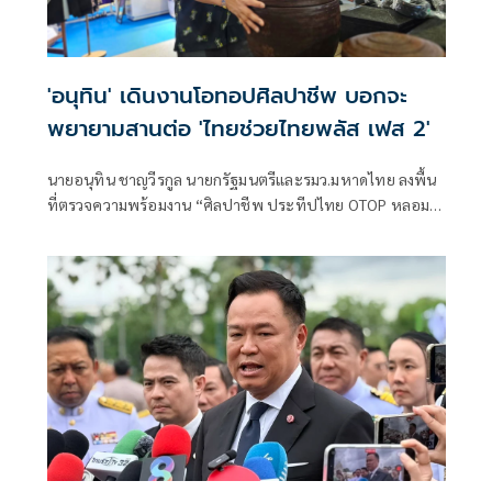
'อนุทิน' เดินงานโอทอปศิลปาชีพ บอกจะ
พยายามสานต่อ 'ไทยช่วยไทยพลัส เฟส 2'
นายอนุทิน ชาญวีรกูล นายกรัฐมนตรีและรมว.มหาดไทย ลงพื้น
ที่ตรวจความพร้อมงาน “ศิลปาชีพ ประทีปไทย OTOP หลอม
ดวงใจด้วยพระบารมี” ปี 2569 ซึ่งจัดขึ้นระหว่างวันที่ 8–16
สิงหาคม นี้ ณ อาคารชาเลนเจอร์ 1–3 อิมแพ็ค เมืองทองธานี ซึ่ง
นายกรัฐมนตรีจะเดินทางมาเปิดงานอย่างเป็นทางการ ในวัน
จันทร์ที่ 10 สิงหาคม