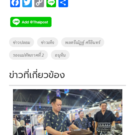
F
T
C
Li
S
ac
wi
o
n
h
e
tt
p
e
ar
b
er
y
e
o
Li
Tags
ข่าวปลอม
ข่าวเท็จ
พลตรีณัฏฐ์ ศรีอินทร์
o
n
รองแม่ทัพภาคที่ 2
อนุทิน
k
k
ข่าวที่เกี่ยวข้อง