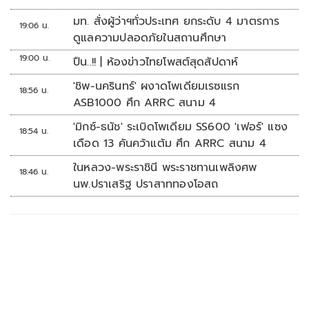
มท. สั่งผู้ว่าฯทั่วประเทศ ยกระดับ 4 มาตรการ
19:06 น.
ดูแลความปลอดภัยในสถานศึกษา
19:00 น.
ปืน..!! | ห้องข่าวไทยโพสต์สุดสัปดาห์
'ชิพ-นครินทร์' ผงาดโพเดียมเรซแรก
18:56 น.
ASB1000 ศึก ARRC สนาม 4
'มิกซ์-ธนัช' ระเบิดโพเดียม SS600 'เฟอร์' แซง
18:54 น.
เดือด 13 คันคว้าแต้ม ศึก ARRC สนาม 4
ในหลวง-พระราชินี พระราชทานเพลิงศพ
18:46 น.
นพ.ปราเสริฐ ปราสาททองโอสถ