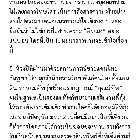
ส่วนตัว โดยผมจะหลีกเลี่ยงการกล่าวถึงบุคคลที่สาม
ไม่เคยกล่าวโทษใคร เน้นการสื่อสารความจริงอย่าง
ตรงไปตรงมา เสนอแนวทางแก้ไขเชิงระบบ และ
ยืนยันว่าไม่ใช่การสื่อสารเพราะ “หิวแสง” อย่าง
แน่นอน ใครที่เป็น fc ผมมายาวนานจะเข้าใจเรื่อง
นี้
5. ห้วงปีที่ผ่านมาด้วยสถานการณ์ชายแดนไทย-
กัมพูชา ได้ปลุกสำนึกความรักชาติแก่คนไทยทั้งแผ่น
ดิน ท่านแม่ทัพกุ้งสร้างปรากฏการณ์ “ลุงแม่ทัพ”
ผมในฐานะเป็นรองแม่ทัพก็พยายามเสริมงานพี่กุ้ง
ให้กองทัพเราเข้มแข็ง ทำการใดๆก็ได้ขออนุมัติพี่กุ้ง
เสมอ แม้ปัจจุบัน มทภ.2 เปลี่ยนมือมาเป็นพี่เติ่ง ผม
ก็ทำการใดๆภายใต้การเห็นชอบของท่าน รวมถึงการ
รับเงินสนับสนุนจากหลวงตาสินทรัพย์ซึ่งพี่เติ่งท่านก็