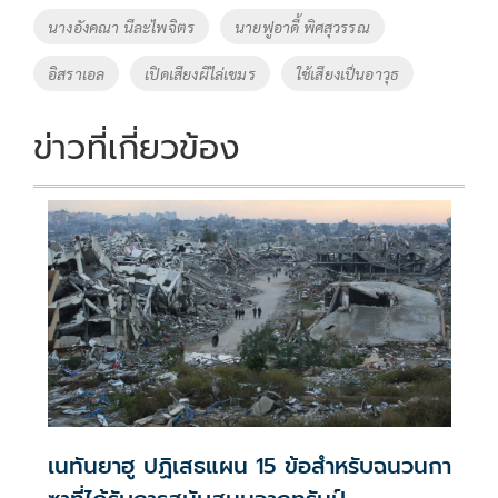
o
n
นางอังคณา นีละไพจิตร
นายฟูอาดี้ พิศสุวรรณ
k
k
อิสราเอล
เปิดเสียงผีไล่เขมร
ใช้เสียงเป็นอาวุธ
ข่าวที่เกี่ยวข้อง
เนทันยาฮู ปฏิเสธแผน 15 ข้อสำหรับฉนวนกา