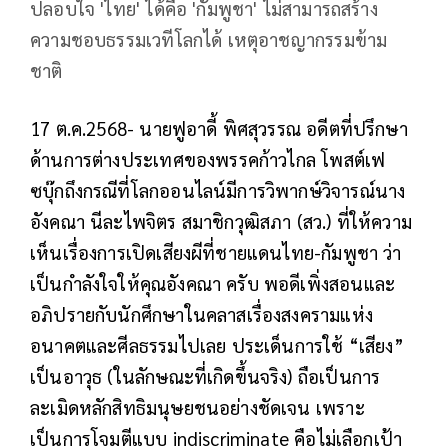
ปลอบใจ 'ไทย' ได้คือ 'กัมพูชา' ไม่สามารถสร้าง
ความชอบธรรมเวทีโลกได้ เหตุอาชญากรรมข้าม
ชาติ
17 ต.ค.2568- นายฟูอาดี้ พิศสุวรรณ อดีตที่ปรึกษา
ด้านการต่างประเทศของพรรคก้าวไกล โพสต์เฟ
ซบุ๊กถึงกรณีที่โลกออนไลน์มีการวิพากษ์วิจารณ์นาง
อังคณา นีละไพจิตร สมาชิกวุฒิสภา (สว.) ที่ให้ความ
เห็นเรื่องการเปิดเสียงผีที่ชายแดนไทย-กัมพูชา ว่า
เป็นกำลังใจให้คุณอังคณา ครับ พอดีเพิ่งสอนและ
อภิปรายกับนักศึกษาในคลาสเรื่องสงครามแห่ง
อนาคตและศีลธรรมไปเลย ประเด็นการใช้ “เสียง”
เป็นอาวุธ (ในลักษณะที่เกิดขึ้นจริง) ถือเป็นการ
ละเมิดหลักสิทธิมนุษยชนอย่างชัดเจน เพราะ
เป็นการโจมตีแบบ indiscriminate คือไม่เลือกเป้า