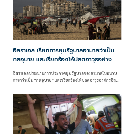
อิสราเอล เรียกการยุบรัฐบาลฮามาสว่าเป็น
กลอุบาย และเรียกร้องให้ปลดอาวุธอย่าง
สมบูรณ์
อิสราเอลประณามการประกาศยุบรัฐบาลของฮามาสในฉนวน
กาซาว่าเป็น “กลอุบาย” และเรียกร้องให้ปลดอาวุธองค์กรอิสลา
มิสต์ปาเลสไตน์ “ตราบใด