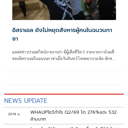
อิสราเอล ยังไม่หยุดสังหารผู้คนในฉนวนกา
ซา
แหล่งข่าวปาเลสไตน์รายงานว่า มีผู้เสียชีวิต 5 รายจากการโจมตี
ของอิสราเอลในฉนวนกาซาเมื่อวันจันทร์ โรงพยาบาลอัล-อักซา
ในเดียร์เอล-บาลาห์ให้ข้อมูลว่า มีผู้เสียชีวิต 3 รายและบาดเจ็บ
อีกหลายคนเมื่อโดรนของอิสราเอลโจมตีกลุ่มพลเรือน
NEWS UPDATE
WHAUPโชว์กำไร Q2/69 โต 276%แตะ 532
20:14 น.
ล้านบาท