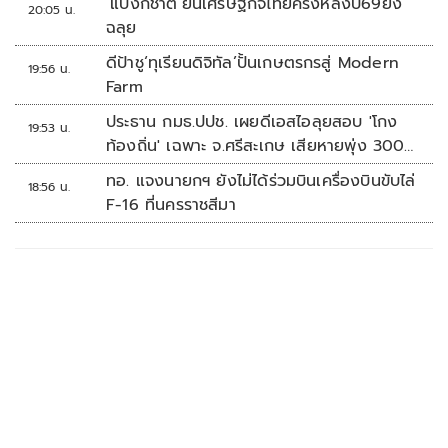
‘แบงก์ชาติ’ยันเศรษฐกิจไทยครึ่งหลังปี69ยัง
20:05 น.
ฉลุย
ดีป้าชู‘ทุเรียนดิจิทัล’ปั้นเกษตรกรสู่ Modern
19:56 น.
Farm
ประธาน กมธ.ปปช. เผยดีเอสไอลุยสอบ 'โกง
19:53 น.
ท้องถิ่น' เฉพาะ จ.ศรีสะเกษ เสียหายพุ่ง 300
ล้านบาท
ทอ. แจงนายกฯ ยังไม่ได้ร่วมบินเครื่องบินขับไล่
18:56 น.
F-16 ที่นครราชสีมา