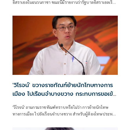
อิสราเอลในฉนวนกาซา ขณะนี้มีรายงานว่ารัฐบาลอิสราเอลเริ่ม
เข้มงวดแนวทางปฏิบัติสำหรับการโจมตีลักษณะดังกล่าวแล้ว
'วิโรจน์' ขวางราชทัณฑ์ย้ายนักโทษทางการ
เมือง ไปเรือนจำบางขวาง กระทบการขอเข้า
ร่วมOECD
'วิโรจน์' ถามกรมราชทัณฑ์ทราบหรือไม่ว่า การย้ายนักโทษ
ทางการเมือง ไปยังเรือนจำบางขวาง สำหรับผู้ต้องโทษประหาร
ชีวิต ระบบนิติรัฐสากลไม่อาจยอมรับได้ อาจกระทบการขอเข้า
ร่วมเป็นสมาชิก OECD ของประเทศไทย กสม.ก็เตือนแล้วว่าจะ