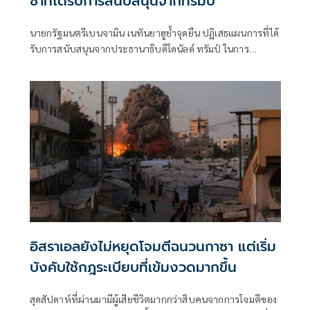
ซาที่ได้รับการสนับสนุนจากทรัมป์
นายกรัฐมนตรีเบนจามิน เนทันยาฮูย้ำจุดยืน ปฏิเสธแผนการที่ได้
รับการสนับสนุนจากประธานาธิบดีโดนัลด์ ทรัมป์ ในการ
ปลดอาวุธกลุ่มฮามาสในฉนวนกาซา
อิสราเอลยังไม่หยุดโจมตีฉนวนกาซา แต่เริ่ม
บังคับใช้กฎระเบียบที่เข้มงวดมากขึ้น
สุดสัปดาห์ที่ผ่านมามีผู้เสียชีวิตมากกว่าสิบคนจากการโจมตีของ