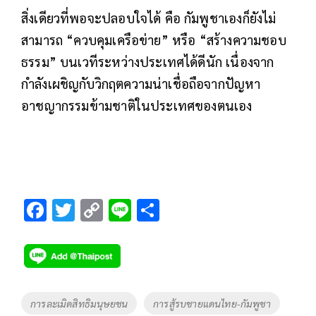
สิ่งเดียวที่พอจะปลอบใจได้ คือ กัมพูชาเองก็ยังไม่
สามารถ “ควบคุมเครือข่าย” หรือ “สร้างความชอบ
ธรรม” บนเวทีระหว่างประเทศได้ดีนัก เนื่องจาก
กำลังเผชิญกับวิกฤตความน่าเชื่อถือจากปัญหา
อาชญากรรมข้ามชาติในประเทศของตนเอง
F
T
C
Li
S
ac
wi
o
n
h
e
tt
p
e
ar
b
er
y
e
o
Li
Tags
การละเมิดสิทธิมนุษยชน​
การสู้รบชายแดนไทย-กัมพูชา