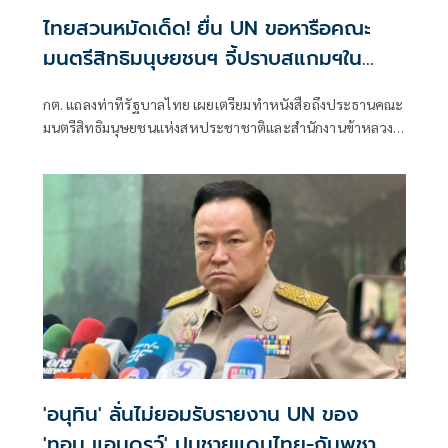
ไทยสวนหมัดเด็ด! ยื่น UN ขอหารือคณะ
มนตรีสิทธิมนุษยชนฯ จี้ปราบสแกมฯใน
กัมพูชา โต้ยิบรายงาน 'ทอม แอนดรูว์ส'
กต. แถลงท่าทีรัฐบาลไทย เผยเตรียมทำหนังสือถึงประธานคณะ
มนตรีสิทธิมนุษยชนแห่งสหประชาชาติและสำนักงานข้าหลวง
ใหญ่สิทธิมนุษยชน ที่นครเจนีวา หลัง “ทอม แอนดรูส์” เสนอ
รายงานพิเศษพาดพิงประเทศไทย มีหลายประเด็นที่ไม่เห็นด้วย
ชี้กระทบความเป็นกลาง -เที่ยงธรรม “สีหศักดิ์”
'อนุทิน' ลั่นไม่ยอมรับรายงาน UN ของ
'ทอม แอนดรูว์' ปมชายแดนไทย-กัมพูชา