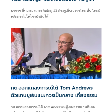
นายกฯ ชี้ปมเขมรลากเอ็มโอยู 43 อ้างยูเอ็นเจรจาไทย ลั่น ไทยมี
หลักการไม่ให้ใครบังคับได้
กต.ออกแถลงการณ์โต้ Tom Andrews
ตัวแทนยูเอ็นแนะควรเป็นกลาง เที่ยงธรรม
กต.ออกแถลงการณ์ โต้ Tom Andrews ผู้เสนอรายงานพิเศษ