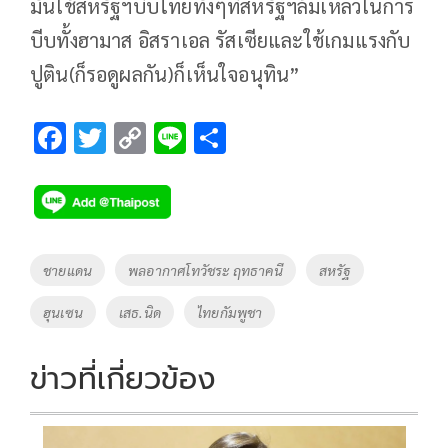
มันใช้สหรัฐฯบีบไทยทั้งๆที่สหรัฐฯล้มเหลวในการ
บีบทั้งฮามาส อิสราเอล รัสเซียและใช้เกมแรงกับ
ปูติน(ก็รอดูผลกัน)ก็เห็นใจอนุทิน”
F
T
C
Li
S
ac
wi
o
n
h
e
tt
p
e
ar
b
er
y
e
o
Li
Tags
ชายแดน
พลอากาศโทวัชระ ฤทธาคนี
สหรัฐ
o
n
ฮุนเซน
เสธ.นิด
ไทยกัมพูชา
k
k
ข่าวที่เกี่ยวข้อง