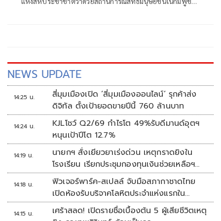
แห่งสหประชาชาติว่าด้วยสถานการณ์สิทธิมนุษยชนในกัมพูชา
ชี้ กลไกพิเศษภายใต้คณะมนตรีสิทธิมนุษยชนแห่ง
สหประชาชาติ ควรเป็นกลาง เที่ยงธรรม และการพิจารณา
ข้อมูลจากแหล่งที่น่าเชื่อถือ
NEWS UPDATE
สี่มุมเมืองเปิด ‘สี่มุมเมืองออนไลน์’ รุกค้าส่ง
14:25 น.
ดิจิทัล ตั้งเป้ายอดขายปีนี้ 760 ล้านบาท
KJLโชว์ Q2/69 กำไรโต 49%รับดีมานด์อุตฯ
14:24 น.
หนุนเป้าปีโต 12.7%
นายกฯ สั่งเยียวยาเร่งด่วน เหตุกราดยิงใน
14:19 น.
โรงเรียน เรียกประชุมกองทุนเงินช่วยเหลือฯ
ทันที
ฟิวเจอร์พาร์ค-สเปลล์ จับมือสภากาชาดไทย
14:18 น.
เปิดห้องรับบริจาคโลหิตประจำแห่งแรกใน
ศูนย์การค้าปทุมธานี
เศร้าสลด! เปิดรายชื่อเบื้องต้น 5 ผู้เสียชีวิตเหตุ
14:15 น.