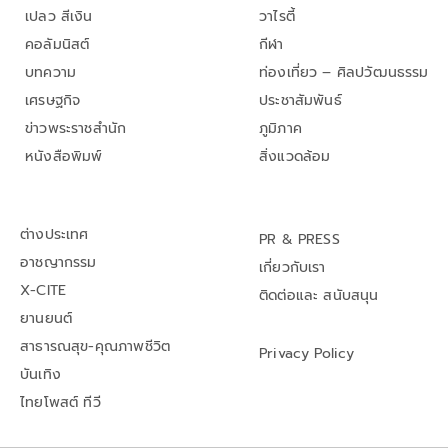
เปลว สีเงิน
วาไรตี้
คอลัมนิสต์
กีฬา
บทความ
ท่องเที่ยว – ศิลปวัฒนธรรม
เศรษฐกิจ
ประชาสัมพันธ์
ข่าวพระราชสำนัก
ภูมิภาค
หนังสือพิมพ์
สิ่งแวดล้อม
ต่างประเทศ
PR & PRESS
อาชญากรรม
เกี่ยวกับเรา
X-CITE
ติดต่อและ สนับสนุน
ยานยนต์
สาธารณสุข-คุณภาพชีวิต
Privacy Policy
บันเทิง
ไทยโพสต์ ทีวี