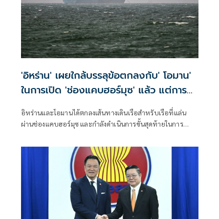
'อิหร่าน' เผยใกล้บรรลุข้อตกลงกับ' โอมาน'
ในการเปิด 'ช่องแคบฮอร์มุซ' แล้ว แต่การ
เปิดขึ้นอยู่กับสหรัฐฯ
อิหร่านและโอมานได้ตกลงเส้นทางเดินเรือสำหรับเรือที่แล่น
ผ่านช่องแคบฮอร์มุซ และกำลังดำเนินการขั้นสุดท้ายในการ
บริหารจัดการเส้นทางเดินเรือยุทธศาสตร์นี้ร่วมกัน เตหะราน
กล่าวเมื่อวันพุธที่ผ่านมา แม้ว่าเหตุการณ์ด้านความมั่นคงล่าสุด
จะเน้นย้ำถึงความเสี่ยงที่ยังคงมีอยู่สำหรับการขนส่งทางเรือใน
ภูมิภาคก็ตาม