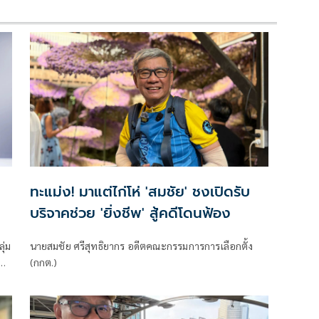
ทะแม่ง! มาแต่ไก่โห่ 'สมชัย' ชงเปิดรับ
บริจาคช่วย 'ยิ่งชีพ' สู้คดีโดนฟ้อง
ุ่ม
นายสมชัย ศรีสุทธิยากร อดีตคณะกรรมการการเลือกตั้ง
ใคร
(กกต.)
พัก