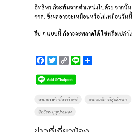
อิทธิพร ก็จะพ้นจากตำแหน่งไปด้วย จากนั้น
กกต. ซึ่งผลอาจจะเหมือนหรือไม่เหมือนวันนี้ก
รีบ ๆ แบบนี้ ก็อาจจะพลาดได้ ใช่หรือเปล่าไม่
F
T
C
Li
S
ac
wi
o
n
h
e
tt
p
e
ar
b
er
y
e
o
Li
Tags
นายณรงค์ กลั่นวารินทร์
นายสมชัย ศรีสุทธิยากร
o
n
อิทธิพร บุญประคอง
k
k
ข่าวที่เกี่ยวข้อง