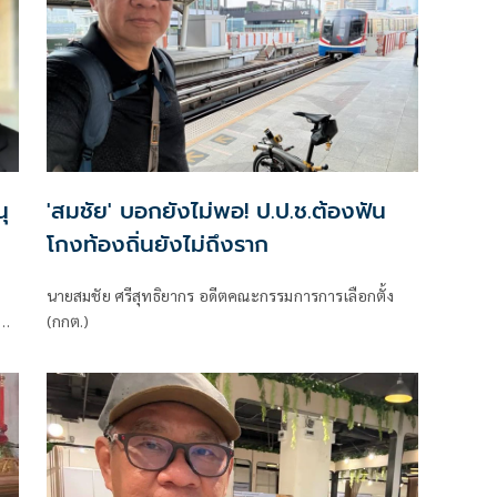
ุ
'สมชัย' บอกยังไม่พอ! ป.ป.ช.ต้องฟัน
โกงท้องถิ่นยังไม่ถึงราก
นายสมชัย ศรีสุทธิยากร อดีตคณะกรรมการการเลือกตั้ง
อม
(กกต.)
โทษ
ิม