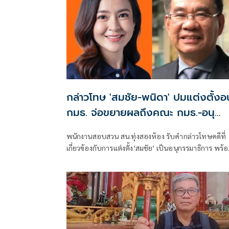
กล่าวโทษ 'สมชัย-พนิดา' ปมแต่งตั้งอน
กมธ. จ่อขยายผลถึงคณะ กมธ.-อนุ
กมธ.ที่เกี่ยวข้อง
พนักงานสอบสวน สน.ทุ่งสองห้อง รับคำกล่าวโทษคดีที่
เกี่ยวข้องกับการแต่งตั้ง’สมชัย’ เป็นอนุกรรมาธิการ พร้
มีชื่อ ‘พนิดา’ ถูกกล่าวโทษในคดีเดียวกัน ขณะที่ผู้กล่าว
อยู่ระหว่างรวบรวมพยานหลักฐาน เพื่อดำเนินการเพิ่มเต
กับบุคคลที่เกี่ยวข้องทั้งคณะกรรมาธิการและคณะอนุ
กรรมาธิการ