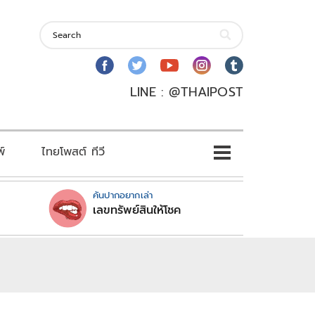
LINE : @THAIPOST
พ์
ไทยโพสต์ ทีวี
คันปากอยากเล่า
เลขทรัพย์สินให้โชค