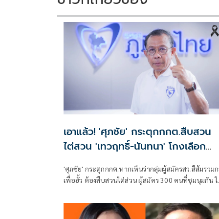
เอาแล้ว! 'ศุภชัย' กระตุกกกต.สืบสวน
ไต่สวน 'เทวฤทธิ์-นันทนา' โกงเลือก
สว.หรือไม่ ขู่มีหลักฐานเพียบ
'ศุภชัย' กระตุกกกต.หากเห็นว่ากลุ่มผู้สมัครสว.สีส้มรวมกล
เพื่อฮั้ว ต้องสืบสวนไต่ส่วน ผู้สมัคร 300 คนที่ชุมนุมกัน 
เป็นคนจ่ายค่าจัดเลี้ยง ค่าเช่าห้องประชุม ตั๋วเครื่องบิน 
ที่ไหน ใครจ่าย 'เทวฤทธิ์ -นันทนา'โกงหรือไม่ ขู่หรือยากให้
มีการร้อง ยินดีจัดให้หลักฐานเพียบ