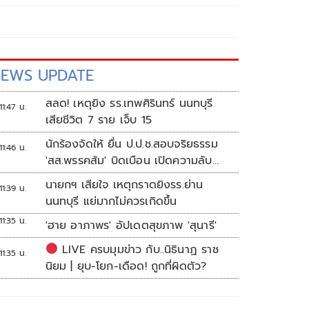
EWS UPDATE
สลด! เหตุยิง รร.เทพศิรินทร์ นนทบุรี
11:47 น.
เสียชีวิต 7 ราย เจ็บ 15
นักร้องจัดให้ ยื่น ป.ป.ช.สอบจริยธรรม
11:46 น.
'สส.พรรคส้ม' บิดเบือน เปิดความลับ
'บังเกอร์ทหาร'
นายกฯ เสียใจ เหตุกราดยิงรร.ย่าน
11:39 น.
นนทบุรี แย่มากไม่ควรเกิดขึ้น
11:35 น.
'ฮาย อาภาพร' อัปเดตสุขภาพ 'สุนารี'
LIVE ครบมุมข่าว กับ..นิธินาฏ ราช
11:35 น.
นิยม | ยุบ-โยก-เดือด! ถูกที่ผิดตัว?