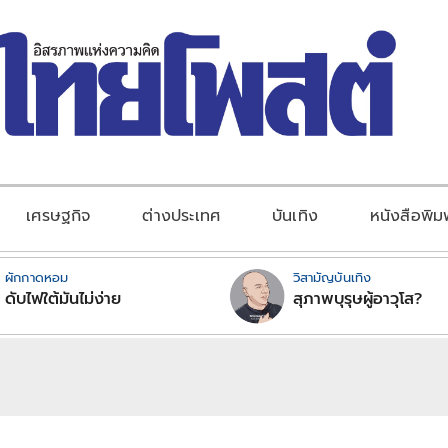
เศรษฐกิจ
ต่างประเทศ
บันเทิง
หนังสือพิม
ผักกาดหอม
วิสามัญบันเทิง
ดับไฟใต้มันไม่ง่าย
สุภาพบุรุษผู้อาวุโส?