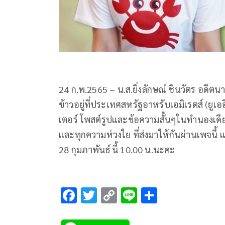
24 ก.พ.2565 – น.ส.ยิ่งลักษณ์ ชินวัตร อดีต
ข้าวอยู่ที่ประเทศสหรัฐอาหรับเอมิเรตส์ (ยูเออ
เตอร์ โพสต์รูปและข้อความสั้นๆในทำนองเดีย
และทุกความห่วงใย ที่ส่งมาให้กันผ่านเพจนี้ 
28 กุมภาพันธ์ นี้ 10.00 น.นะคะ
F
T
C
Li
S
ac
wi
o
n
h