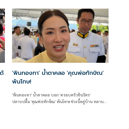
ด้
'พินทองทา' น้ำตาคลอ 'คุณพ่อทักษิณ'
พ้นโทษ!
'พินทองทา' น้ำตาคลอ บอก 'ครอบครัวชินวัตร'
ปลาบปลื้ม 'คุณพ่อทักษิณ' พ้นโทษ ช่วงนี้อยู่บ้าน หลาน
เข้าหาหนาแน่น