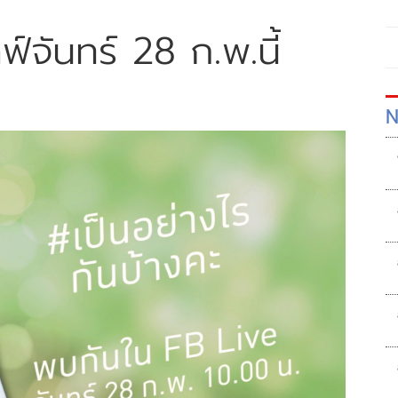
ลฟ์จันทร์ 28 ก.พ.นี้
N