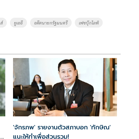
ส์
ยูเออี
อดีตนายกรัฐมนตรี
เฟซบุ๊กไลฟ์
'จักรภพ' รายงานตัวสภาบอก 'ทักษิณ'
น
แนะให้ทำเพื่อส่วนรวม!