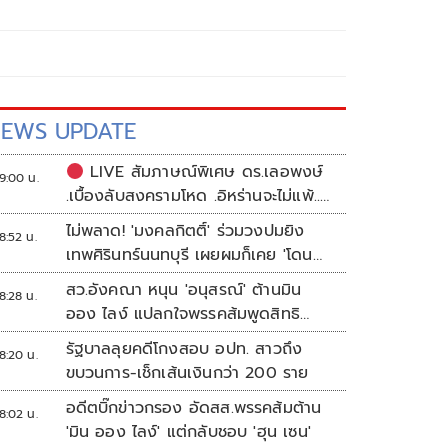
EWS UPDATE
LIVE สัมภาษณ์พิเศษ ดร.เลอพงษ์
9:00 น.
.เบื้องลับสงครามโหด .อิหร่านจะไม่แพ้..
.ระเบียบโลกใหม่ในตะวันออกกลาง…. |
ไม่พลาด! 'มงคลกิตติ์' ร่วมวงปมยิง
8:52 น.
อิสรภาพแห่งความคิด กับ..สำราญ รอด
เทพศิรินทร์นนทบุรี เผยผมก็เคย 'โดน
เพชร
เล่น'
สว.อังคณา หนุน 'อนุสรณ์' ต้านมิน
8:28 น.
ออง ไลง์ แปลกใจพรรคส้มพูดสิทธิ
มนุษยชนแต่กลับเงียบ
รัฐบาลลุยคดีโกงสอบ อปท. สาวถึง
8:20 น.
ขบวนการ-เช็กเส้นเงินกว่า 200 ราย
อดีตบิ๊กข่าวกรอง อัดสส.พรรคส้มต้าน
8:02 น.
'มิน ออง ไลง์' แต่กลับชอบ 'ฮุน เซน'