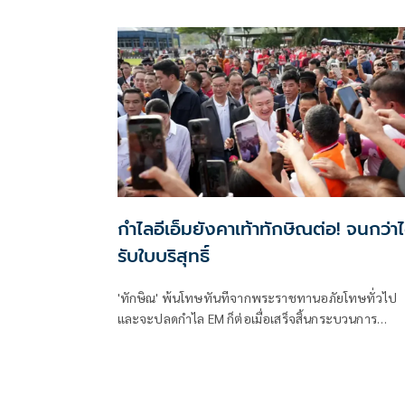
กำไลอีเอ็มยังคาเท้าทักษิณต่อ! จนกว่าไ
รับใบบริสุทธิ์
'ทักษิณ' พ้นโทษทันทีจากพระราชทานอภัยโทษทั่วไป
และจะปลดกำไล EM ก็ต่อเมื่อเสร็จสิ้นกระบวนการ
พิจารณาของคณะกรรมการฯ 3 ฝ่ายภายใน 120 วันและ
ต้องรอใบบริสุทธิ์ก่อน