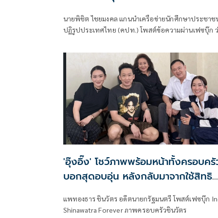
รับรอง 'ยิ่งลักษณ์'
นายพิชิต ไชยมงคล แกนนำเครือข่ายนักศึกษาประชาชน
ปฏิรูปประเทศไทย (คปท.) โพสต์ข้อความผ่านเฟซบุ๊ก ว
'อุ๊งอิ๊ง' โชว์ภาพพร้อมหน้าทั้งครอบครั
บอกสุดอบอุ่น หลังกลับมาจากใช้สิทธิ
เลือกตั้งผู้ว่า กทม.
แพทองธาร ชินวัตร อดีตนายกรัฐมนตรี โพสต์เฟซบุ๊ก I
Shinawatra Forever ภาพครอบครัวชินวัตร