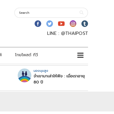
LINE : @THAIPOST
พ์
ไทยโพสต์ ทีวี
มองมุมสูง
จำเขามาเล่าให้ฟัง : เมื่อเราอายุ
80 ปี