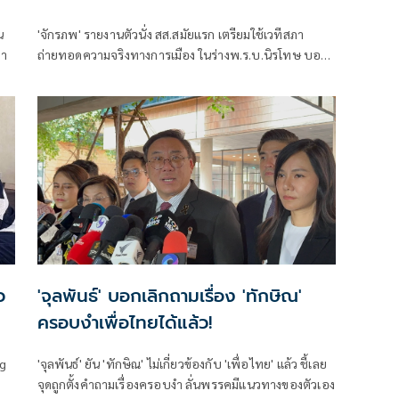
'จักรภพ' รายงานตัวนั่ง สส.สมัยแรก เตรียมใช้เวทีสภา
่า
ถ่ายทอดความจริงทางการเมือง ในร่างพ.ร.บ.นิรโทษ บอก
'ทักษิณ' แนะให้ทำเพื่อส่วนรวม เป็นสส.ต้องคิดถึง
ประวัติศาสตร์ อย่าคิดแต่ความนิยมวันนี้พรุ่งนี้
ว
'จุลพันธ์' บอกเลิกถามเรื่อง 'ทักษิณ'
ครอบงำเพื่อไทยได้แล้ว!
ng
'จุลพันธ์' ยัน 'ทักษิณ' ไม่เกี่ยวข้องกับ 'เพื่อไทย' แล้ว ชี้เลย
จุดถูกตั้งคำถามเรื่องครอบงำ ลั่นพรรคมีแนวทางของตัวเอง