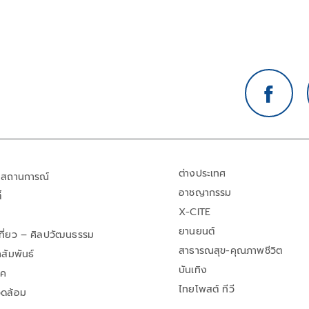
ต่างประเทศ
สถานการณ์
อาชญากรรม
้
X-CITE
ยานยนต์
เที่ยว – ศิลปวัฒนธรรม
สาธารณสุข-คุณภาพชีวิต
สัมพันธ์
บันเทิง
าค
ไทยโพสต์ ทีวี
วดล้อม