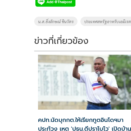
e
tt
p
e
ar
b
er
y
e
o
Li
Tags
น.ส.ยิ่งลักษณ์ ชินวัตร
ประเทศสหรัฐอาหรับเอมิเรต
o
n
k
k
ข่าวที่เกี่ยวข้อง
คปท.นัดบุกกต.ให้เรียกทูตอินโดฯมา
ประท้วง เหตุ 'ปธน.ดีปราโบโว' เปิดบ้า