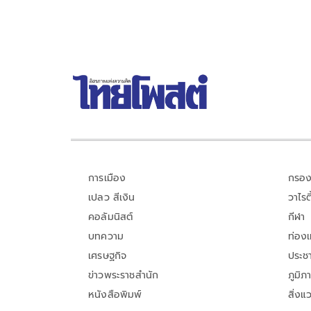
การเมือง
กรอง
เปลว สีเงิน
วาไรตี
คอลัมนิสต์
กีฬา
บทความ
ท่อง
เศรษฐกิจ
ประชา
ข่าวพระราชสำนัก
ภูมิภ
หนังสือพิมพ์
สิ่งแ