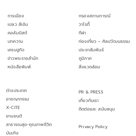
การเมือง
กรองสถานการณ์
เปลว สีเงิน
วาไรตี้
คอลัมนิสต์
กีฬา
บทความ
ท่องเที่ยว – ศิลปวัฒนธรรม
เศรษฐกิจ
ประชาสัมพันธ์
ข่าวพระราชสำนัก
ภูมิภาค
หนังสือพิมพ์
สิ่งแวดล้อม
ต่างประเทศ
PR & PRESS
อาชญากรรม
เกี่ยวกับเรา
X-CITE
ติดต่อและ สนับสนุน
ยานยนต์
สาธารณสุข-คุณภาพชีวิต
Privacy Policy
บันเทิง