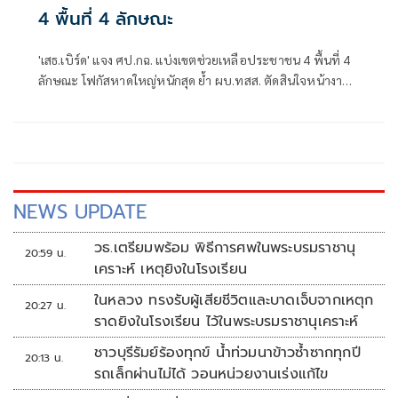
4 พื้นที่ 4 ลักษณะ
'เสธ.เบิร์ด' แจง ศป.กฉ. แบ่งเขตช่วยเหลือประชาชน 4 พื้นที่ 4
ลักษณะ โฟกัสหาดใหญ่หนักสุด ย้ำ ผบ.ทสส. ตัดสินใจหน้างาน
ได้หากวิกฤต ก่อนรายงาน 'นายกฯ อนุทิน' ส่งทหารคุมพื้นที่
เสี่ยง หลังกู้ภัยถูกยิงขู่
NEWS UPDATE
วธ.เตรียมพร้อม พิธีการศพในพระบรมราชานุ
20:59 น.
เคราะห์ เหตุยิงในโรงเรียน
ในหลวง ทรงรับผู้เสียชีวิตและบาดเจ็บจากเหตุก
20:27 น.
ราดยิงในโรงเรียน ไว้ในพระบรมราชานุเคราะห์
ชาวบุรีรัมย์ร้องทุกข์ น้ำท่วมนาข้าวซ้ำซากทุกปี
20:13 น.
รถเล็กผ่านไม่ได้ วอนหน่วยงานเร่งแก้ไข