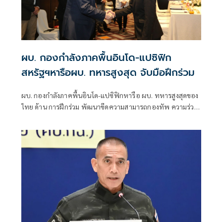
ผบ. กองกำลังภาคพื้นอินโด-แปซิฟิก
สหรัฐฯหารือผบ. ทหารสูงสุด จับมือฝึกร่วม
ผบ. กองกำลังภาคพื้นอินโด-แปซิฟิกหารือ ผบ. ทหารสูงสุดของ
ไทย ด้าน การฝึกร่วม พัฒนาขีดความสามารถกองทัพ ความร่วม
มือด้านไซเบอร์ ระบบป้องกันภัยทางอากาศ และการสนับสนุน
ผ่านโครงการต่าง ๆ ของสหรัฐฯ