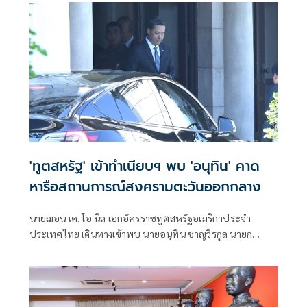
ศึกษาในหลักสูตร เสธ. ร่วม
'ทูตสหรัฐ' เข้าทำเนียบฯ พบ 'อนุทิน' คาด
หารือสถานการณ์สงครามตะวันออกกลาง
นายฌอน เค. โอ นีล เอกอัครราชทูตสหรัฐอเมริกาประจำ
ประเทศไทย เดินทางเข้าพบ นายอนุทิน ชาญวีรกูล นายก
รัฐมนตรี และรมว.มหาดไทย บนตึกไทยคู่ฟ้า ทำเนียบรัฐบาล
คาดว่าเป็นการหารือสถานการณ์ตะวันออกกลาง นอกจากนี้ ยัง
มีนายเอกนิติ นิติทัณฑ์ประภาศ รองนายกรัฐมนตรี และรมว.คลัง
เข้าหารือด้วย