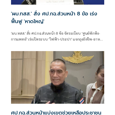
'ผบ.ทสส.' สั่ง ศป.กฉ.ส่วนหน้า 8 ข้อ เร่ง
ฟื้นฟู 'หาดใหญ่'
'ผบ.ทสส.' สั่ง ศป.กฉ.ส่วนหน้า 8 ข้อ จัดระเบียบ ‘ศูนย์พักพิง-
การแพทย์’ เร่งเปิดระบบ ‘ไฟฟ้า-ประปา’ แจกถุงยังชีพ-อาหาร
มาตรการ รปภ. เก็บกู้ร่างผู้เสียชีวิต ตั้งจุดรวบรวมขยะ 4 พื้นที่
ย้ายยานพาหนะกีดขวาง
ศป.กฉ.ส่วนหน้าแบ่งเขตช่วยเหลือประชาชน