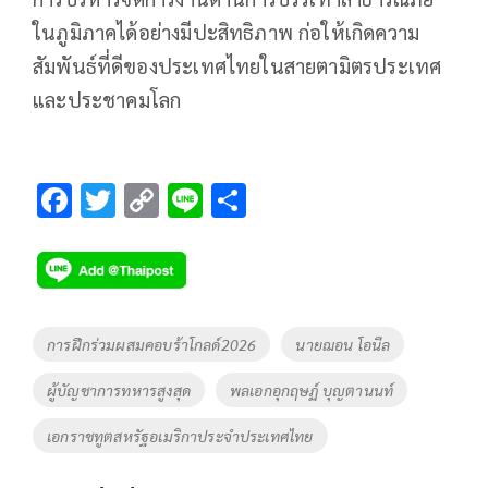
ในภูมิภาคได้อย่างมีปะสิทธิภาพ ก่อให้เกิดความ
สัมพันธ์ที่ดีของประเทศไทยในสายตามิตรประเทศ
และประชาคมโลก
F
T
C
Li
S
ac
wi
o
n
h
e
tt
p
e
ar
b
er
y
e
o
Li
Tags
การฝึกร่วมผสมคอบร้าโกลด์2026
นายฌอน โอนีล
o
n
ผู้บัญชาการทหารสูงสุด
พลเอกอุกฤษฏ์ บุญตานนท์
k
k
เอกราชทูตสหรัฐอเมริกาประจำประเทศไทย