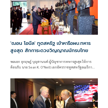
'ฌอน โอนีล' ทูตสหรัฐ เข้าหารือผบ.ทหาร
สูงสุด สักการะดวงวิญญาณนักรบไทย
พลเอก อุกฤษฎ์ บุญตานนท์ ผู้บัญชาการทหารสูงสุด ให้การ
ต้อนรับ นาย Sean K. O’Neill เอกอัครราชทูตสหรัฐอเมริกา
ประจำประเทศไทย พร้อมด้วยคณะ ในโอกาสเข้าร่วมพิธีวาง
พวงมาลาสักการะดวงวิญญาณนักรบไทย และเยี่ยมคำนับผู้
บัญชาการทหารสูงสุด ในโอกาสเข้ารับตำแหน่งใหม่ ณ อนุสรณ์
สถานแห่งชาติ