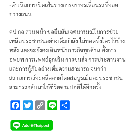
-ดำเนินการเปิดเส้นทางการจราจรเลื่อนรถที่จอด
ขวางถนน
ศป.กฉ.ส่วนหน้า ขอยืนยันเจตนารมณ์ในการช่วย
เหลือประชาชนอย่างเต็มกำลัง ไม่ทอดทิ้งใครไว้ข้าง
หลัง และจะยังคงเดินหน้าภารกิจทุกด้าน ทั้งการ
อพยพ การแพทย์ฉุกเฉิน การขนส่ง การประสานงาน
และการกู้ภัยอย่างเต็มความสามารถ จนกว่า
สถานการณ์จะคลี่คลายโดยสมบูรณ์ และประชาชน
สามารถกลับมาใช้ชีวิตตามปกติได้อีกครั้ง.
F
T
C
Li
S
ac
wi
o
n
h
e
tt
p
e
ar
b
er
y
e