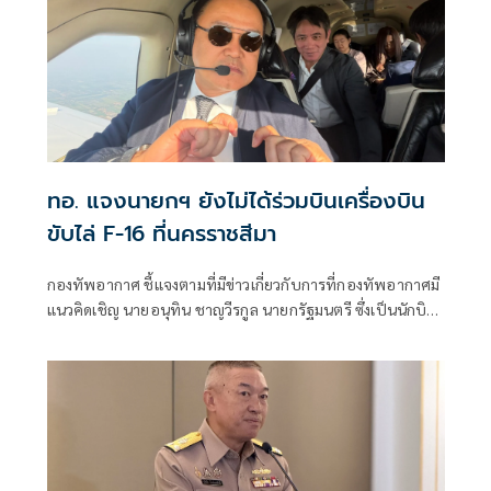
ทอ. แจงนายกฯ ยังไม่ได้ร่วมบินเครื่องบิน
ขับไล่ F-16 ที่นครราชสีมา
กองทัพอากาศ ชี้แจงตามที่มีข่าวเกี่ยวกับการที่กองทัพอากาศมี
แนวคิดเชิญ นายอนุทิน ชาญวีรกูล นายกรัฐมนตรี ซึ่งเป็นนักบิน
ร่วมทำการบินกับเครื่องบินขับไล่แบบที่ 20/ก (F-16) เพื่อให้ได้
รับประสบการณ์ตรงและเข้าใจถึงขีดความสามารถของกองทัพ
อากาศนั้น