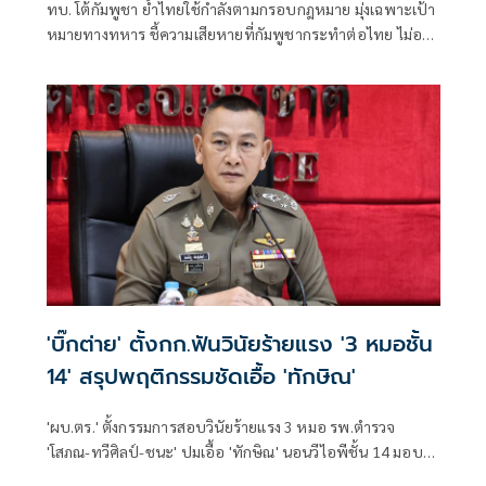
ทบ. โต้กัมพูชา ย้ำไทยใช้กำลังตามกรอบกฎหมาย มุ่งเฉพาะเป้า
หมายทางทหาร ชี้ความเสียหายที่กัมพูชากระทำต่อไทย ไม่อาจ
ลบล้างด้วยการบิดเบือนข้อมูล
'บิ๊กต่าย' ตั้งกก.ฟันวินัยร้ายแรง '3 หมอชั้น
14' สรุปพฤติกรรมชัดเอื้อ 'ทักษิณ'
'ผบ.ตร.' ตั้งกรรมการสอบวินัยร้ายแรง 3 หมอ รพ.ตำรวจ
'โสภณ-ทวีศิลป์-ชนะ' ปมเอื้อ 'ทักษิณ' นอนวีไอพีชั้น 14 มอบ
หมาย 'พล.ต.อ.อิทธิพล' นั่งประธาน เร่งสรุปโดยเร็ว