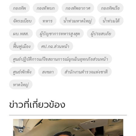
o
Li
Tags
กองทัพ
กองทัพบก
กองทัพอากาศ
กองทัพเรือ
o
n
จัดระเบียบ
ทหาร
น้ำท่วมหาดใหญ่
น้ำท่วมใต้
k
k
ผบ.ทสส.
ผู้บัญชาการทหารสูงสุด
ผู้ประสบภัย
ฟื้นฟูเมือง
ศป.กฉ.ส่วนหน้า
ศูนย์ปฏิบัติการแก้ไขสถานการณ์ฉุกเฉินอุทกภัยส่วนหน้า
ศูนย์พักพิง
สงขลา
สำนักงานตำรวจแห่งชาติ
หาดใหญ่
ข่าวที่เกี่ยวข้อง