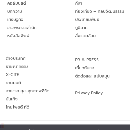
คอลัมนิสต์
กีฬา
บทความ
ท่องเที่ยว – ศิลปวัฒนธรรม
เศรษฐกิจ
ประชาสัมพันธ์
ข่าวพระราชสำนัก
ภูมิภาค
หนังสือพิมพ์
สิ่งแวดล้อม
ต่างประเทศ
PR & PRESS
อาชญากรรม
เกี่ยวกับเรา
X-CITE
ติดต่อและ สนับสนุน
ยานยนต์
สาธารณสุข-คุณภาพชีวิต
Privacy Policy
บันเทิง
ไทยโพสต์ ทีวี