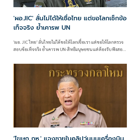
'ผอ.JIC' ลั่นไม่ได้ให้เชื่อไทย แต่ขอโลกเช็กข้อ
เท็จจริง ย้ำเคารพ UN
'ผอ. JIC ไทย' ลั่นไทยไม่ได้ขอให้โลกเชื่อเรา แต่ขอให้โลกตรวจ
สอบข้อเท็จจริง ย้ำเคารพ UN-สิทธิมนุษยชน แต่ต้องรับฟังสอง
ฝั่งชายแดน
'โฆษก กห.' แจงชายในคลิปวุ่นบนเครื่องบิน