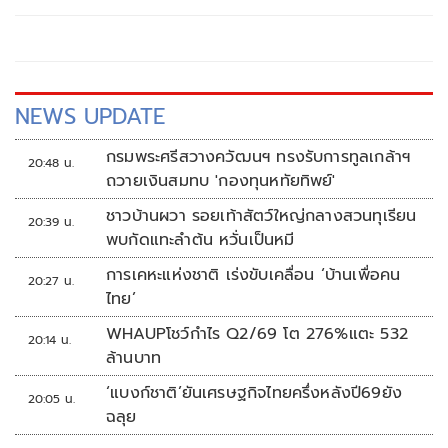
NEWS UPDATE
กรมพระศรีสวางควัฒนฯ ทรงรับการทูลเกล้าฯ
20:48 น.
ถวายเงินสมทบ 'กองทุนหทัยทิพย์'
ชาวบ้านผวา รอยเท้าสัตว์ใหญ่กลางสวนทุเรียน
20:39 น.
พบกัดแทะลำต้น หวั่นเป็นหมี
การเคหะแห่งชาติ เร่งขับเคลื่อน ‘บ้านเพื่อคน
20:27 น.
ไทย’
WHAUPโชว์กำไร Q2/69 โต 276%แตะ 532
20:14 น.
ล้านบาท
‘แบงก์ชาติ’ยันเศรษฐกิจไทยครึ่งหลังปี69ยัง
20:05 น.
ฉลุย