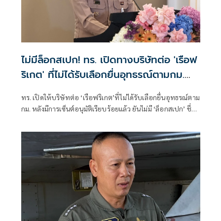
ไม่มีล็อกสเปก! ทร. เปิดทางบริษัทต่อ 'เรือฟ
ริเกต' ที่ไม่ได้รับเลือกยื่นอุทธรณ์ตามกม.
หลังเซ็นอนุมัติเรียบร้อย
ทร. เปิดให้บริษัทต่อ ‘เรือฟริเกต’ที่ไม่ได้รับเลือกยื่นอุทธรณ์ตาม
กม. หลังมีการเซ็นต์อนุมัติเรียบร้อยแล้ว ยันไม่มี ‘ล็อกสเปก’ ชี่มีผู้
เสนอราคา 6 ราย เกินขั้นต่ำ 3 ราย ของ กม.จัดซื้อจัดจ้างฯ แง้ม
‘ฟริเกต’ ลำที่ 1-2 แม้แยกพิจารณา แต่ต้องปฏิบัติการร่วมกันได้
เป็น ‘ชุดเรือปฏิบัติการ’