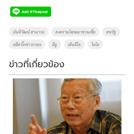
ac
wi
o
n
h
e
tt
p
e
ar
b
er
y
e
o
Li
Tags
นันทิวัฒน์ สามารถ
สงครามโฆษณาชวนเชื่อ
สหรัฐ
o
n
อดีตบิ๊กข่าวกรอง
อียู
เอ็นจีโอ
ไอโอ
k
k
ข่าวที่เกี่ยวข้อง