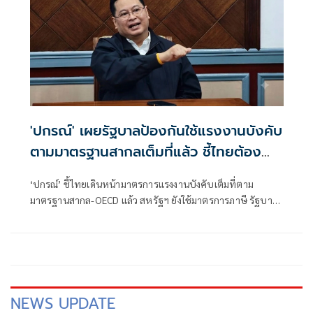
'ปกรณ์' เผยรัฐบาลป้องกันใช้แรงงานบังคับ
ตามมาตรฐานสากลเต็มที่แล้ว ชี้ไทยต้อง
ปรับตัวเจรจาคู่ค้ารายอื่น อย่าหวังพึ่งพา
‘ปกรณ์’ ชี้ไทยเดินหน้ามาตรการแรงงานบังคับเต็มที่ตาม
สหรัฐ
มาตรฐานสากล-OECD แล้ว สหรัฐฯ ยังใช้มาตรการภาษี รัฐบาล
เร่งหาทางออกใหม่ให้ประเทศ กระจายตลาด เพิ่มอำนาจต่อ
รอง รับมือการค้าโลกผันผวน
NEWS UPDATE