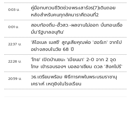
คู่มือทบทวนชีวิตช่วงพระเสาร์จร(7)เดินถอย
0:03 น.
หลังสำหรับคนทุกลัคนาราศีตอนที่2
สอบท้องถิ่น-ฮั้วสว.-ผลงานไม่ออก บั่นทอนเชื่อ
0:01 น.
มั่น'รัฐบาลอนุทิน'
'ลิโอเนล เมสซี' สูญเสียคุณพ่อ 'ฮอร์เก' จากไป
22:37 น.
อย่างสงบในวัย 68 ปี
'ไทย' เปิดบ้านชนะ 'เมียนมา' 2-0 จาก 2 จุด
22:26 น.
โทษ เข้ารอบรองฯ บอลอาเซียน ดวล 'สิงคโปร์'
วธ.เตรียมพร้อม พิธีการศพในพระบรมราชานุ
20:59 น.
เคราะห์ เหตุยิงในโรงเรียน