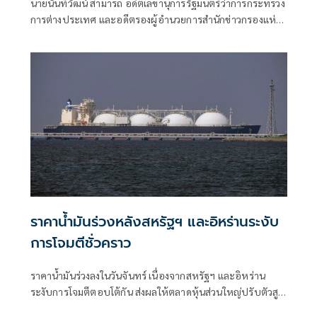
นายนันทิวัฒน์ สามารถ อดีตเลขานุการรัฐมนตรีว่าการกระทรวง
การต่างประเทศ และอดีตรองผู้อำนวยการสำนักข่าวกรองแห่ง
ชาติ โพสต์ข้อความผ่านเฟซบุ๊กในหัวข้อ "สัมพันธ์แนบแน่น"
ราคาน้ำมันร่วงหลังสหรัฐฯ และอิหร่านระงับ
การโจมตีชั่วคราว
ราคาน้ำมันร่วงลงในวันจันทร์ เนื่องจากสหรัฐฯ และอิหร่าน
ระงับการโจมตีตอบโต้กัน ส่งผลให้ตลาดหุ้นส่วนใหญ่ปรับตัวสูง
ขึ้นในช่วงเริ่มต้นสัปดาห์ที่เต็มไปด้วยผลประกอบการของบริษัท