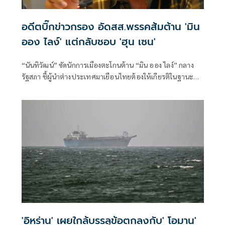
อดีตบิ๊กข่าวกรอง อัดสส.พรรคส้มต้าน 'มิน
ออง ไลง์' แต่กลับชอบ 'ฮุน เซน'
“นันทิวัฒน์” ซัดนักการเมืองตะโกนต้าน “มิน ออง ไลง์” กลาง
รัฐสภา ชี้ผู้นำต่างประเทศมาเยือนไทยต้องให้เกียรติในฐานะ
แขก เหน็บนักสิทธิ-สส. “คลั่งประชาธิปไตย” จงเกลียดจงชังผู้นำ
เมียนมาตามตะวันตก แต่กลับเสนอเปิดด่านเป็นเพื่อนบ้านที่ดี
กับ “ฮุน เซน”
'อิหร่าน' เผยใกล้บรรลุข้อตกลงกับ' โอมาน'