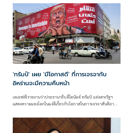
และการตัดสินใจของธนาคารกลางต่างๆ
'ทรัมป์' เผย 'มีโอกาสดี' ที่การเจรจากับ
อิหร่านจะมีความคืบหน้า
เอเอฟพีรายงานว่าประธานาธิบดีโดนัลด์ ทรัมป์ แห่งสหรัฐฯ
แสดงความมองโลกในแง่ดีเกี่ยวกับโอกาสในการเจรจาสันติภาพ
กับอิหร่านในวันจันทร์ ขณะที่ทั้งสองฝ่ายงดเว้นการยิงกันเป็นวัน
ที่สามติดต่อกัน