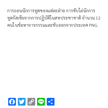
การถอนนักการทูตของแต่ละฝ่าย การขับไล่นักการ
ทูตรัสเซียจากการปฏิบัติในสหประชาชาติ จำนวน 12
คนในข้อหาจารกรรมและขับออกจากประเทศ PNG.
F
T
C
Li
S