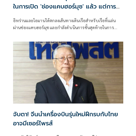
ในการเปิด 'ช่องแคบฮอร์มุซ' แล้ว แต่การ
เปิดขึ้นอยู่กับสหรัฐฯ
อิหร่านและโอมานได้ตกลงเส้นทางเดินเรือสำหรับเรือที่แล่น
ผ่านช่องแคบฮอร์มุซ และกำลังดำเนินการขั้นสุดท้ายในการ
บริหารจัดการเส้นทางเดินเรือยุทธศาสตร์นี้ร่วมกัน เตหะราน
กล่าวเมื่อวันพุธที่ผ่านมา แม้ว่าเหตุการณ์ด้านความมั่นคงล่าสุด
จะเน้นย้ำถึงความเสี่ยงที่ยังคงมีอยู่สำหรับการขนส่งทางเรือใน
ภูมิภาคก็ตาม
จับตา! จีนนำเครื่องบินรุ่นใหม่ฝึกรบกับไทย
อาจมีเซอร์ไพรส์