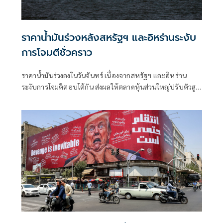
ราคาน้ำมันร่วงหลังสหรัฐฯ และอิหร่านระงับ
การโจมตีชั่วคราว
ราคาน้ำมันร่วงลงในวันจันทร์ เนื่องจากสหรัฐฯ และอิหร่าน
ระงับการโจมตีตอบโต้กัน ส่งผลให้ตลาดหุ้นส่วนใหญ่ปรับตัวสูง
ขึ้นในช่วงเริ่มต้นสัปดาห์ที่เต็มไปด้วยผลประกอบการของบริษัท
และการตัดสินใจของธนาคารกลางต่างๆ