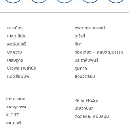
การเมือง
กรองสถานการณ์
เปลว สีเงิน
วาไรตี้
คอลัมนิสต์
กีฬา
บทความ
ท่องเที่ยว – ศิลปวัฒนธรรม
เศรษฐกิจ
ประชาสัมพันธ์
ข่าวพระราชสำนัก
ภูมิภาค
หนังสือพิมพ์
สิ่งแวดล้อม
ต่างประเทศ
PR & PRESS
อาชญากรรม
เกี่ยวกับเรา
X-CITE
ติดต่อและ สนับสนุน
ยานยนต์