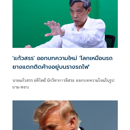
'แก้วสรร' ออกบทความใหม่ 'โลกเหมือนรถ
ยางแตกติดค้างอยู่บนรางรถไฟ'
นายแก้วสรร อติโพธิ นักวิชาการอิสระ ออกบทความใหม่ในรูป
ถาม-ตอบ