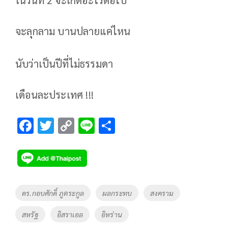
ในวันที่ 2 จะเกิดอะไรต่อไป
จะลุกลาม บานปลายแค่ไหน
นับว่าเป็นปีที่ไม่ธรรมดา
เดือนละประเทศ !!!
F
T
C
Li
S
ac
wi
o
n
h
e
tt
p
e
ar
b
er
y
e
o
Li
Tags
ดร.กอบศักดิ์ ภูตระกูล
ผลกระทบ
สงคราม
o
n
สหรัฐ
อิสราเอล
อิหร่าน
k
k