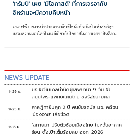
'ทรัมป์' เผย 'มีโอกาสดี' ที่การเจรจากับ
อิหร่านจะมีความคืบหน้า
เอเอฟพีรายงานว่าประธานาธิบดีโดนัลด์ ทรัมป์ แห่งสหรัฐฯ
แสดงความมองโลกในแง่ดีเกี่ยวกับโอกาสในการเจรจาสันติภาพ
กับอิหร่านในวันจันทร์ ขณะที่ทั้งสองฝ่ายงดเว้นการยิงกันเป็นวัน
ที่สามติดต่อกัน
NEWS UPDATE
มธ.โชว์โมเดลบำบัดผู้เสพยาบ้า 9 วัน ใช้
14:29 น.
สมุนไพร-แพทย์แผนไทย ชงรัฐขยายผล
ศาลฎีกายืนคุก 2 ปี คนขับรถบัส มข. คดีชน
14:25 น.
'น้องอาย' เสียชีวิต
‘สกายมา ปรับตัวซ้อมเมืองไทย ไม่หวั่นอากาศ
14:18 น.
ร้อน ตั้งเป้าเต็มร้อยลุย อชก. 2026