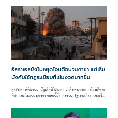
กล่าวเมื่อวันพุธที่ผ่านมา แม้ว่าเหตุการณ์ด้านความมั่นคงล่าสุด
จะเน้นย้ำถึงความเสี่ยงที่ยังคงมีอยู่สำหรับการขนส่งทางเรือใน
ภูมิภาคก็ตาม
อิสราเอลยังไม่หยุดโจมตีฉนวนกาซา แต่เริ่ม
บังคับใช้กฎระเบียบที่เข้มงวดมากขึ้น
สุดสัปดาห์ที่ผ่านมามีผู้เสียชีวิตมากกว่าสิบคนจากการโจมตีของ
อิสราเอลในฉนวนกาซา ขณะนี้มีรายงานว่ารัฐบาลอิสราเอลเริ่ม
เข้มงวดแนวทางปฏิบัติสำหรับการโจมตีลักษณะดังกล่าวแล้ว