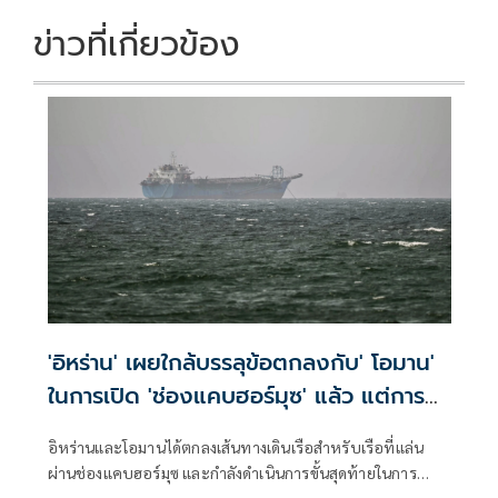
ข่าวที่เกี่ยวข้อง
'อิหร่าน' เผยใกล้บรรลุข้อตกลงกับ' โอมาน'
ในการเปิด 'ช่องแคบฮอร์มุซ' แล้ว แต่การ
เปิดขึ้นอยู่กับสหรัฐฯ
อิหร่านและโอมานได้ตกลงเส้นทางเดินเรือสำหรับเรือที่แล่น
ผ่านช่องแคบฮอร์มุซ และกำลังดำเนินการขั้นสุดท้ายในการ
บริหารจัดการเส้นทางเดินเรือยุทธศาสตร์นี้ร่วมกัน เตหะราน