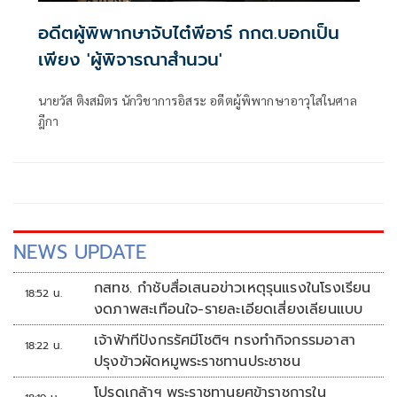
อดีตผู้พิพากษาจับไต๋พีอาร์ กกต.บอกเป็น
เพียง 'ผู้พิจารณาสำนวน'
นายวัส ติงสมิตร นักวิชาการอิสระ อดีตผู้พิพากษาอาวุใสในศาล
ฎีกา
NEWS UPDATE
กสทช. กำชับสื่อเสนอข่าวเหตุรุนแรงในโรงเรียน
18:52 น.
งดภาพสะเทือนใจ-รายละเอียดเสี่ยงเลียนแบบ
เจ้าฟ้าทีปังกรรัศมีโชติฯ ทรงทำกิจกรรมอาสา
18:22 น.
ปรุงข้าวผัดหมูพระราชทานประชาชน
โปรดเกล้าฯ พระราชทานยศข้าราชการใน