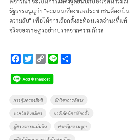
พิจารณา จะเป็นการแสดงจุดยืนปกป้องเจตนารมณ์
รัฐธรรมนูญว่า "คะแนนเสียงของประชาชนต้องเป็น
ความลับ" เพื่อให้การเลือกตั้งสะท้อนเจตจำนงที่แท้
จริงของราษฎรอย่างปราศจากความกังวล
F
T
C
Li
S
ac
wi
o
n
h
e
tt
p
e
ar
b
er
y
e
o
Li
Tags
การคุ้มครองสิทธิ
นักวิชาการอิสระ
o
n
นายวัส ติงสมิตร
บาร์โค้ดบัตรเลือกตั้ง
k
k
ผู้ตรวจการแผ่นดิน
ศาลรัฐธรรมนูญ
อดีตผู้พิพากษาอาวุโสในศาลฏีกา