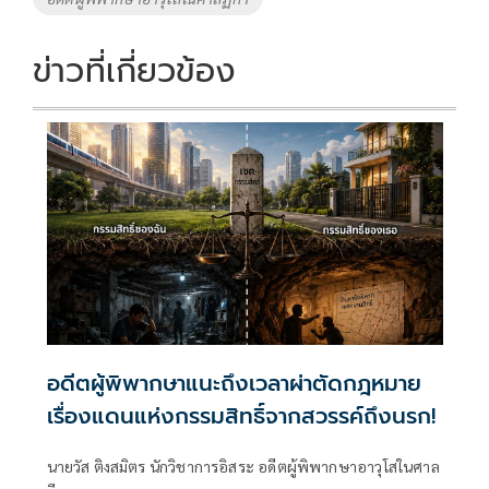
ข่าวที่เกี่ยวข้อง
อดีตผู้พิพากษาแนะถึงเวลาผ่าตัดกฎหมาย
เรื่องแดนแห่งกรรมสิทธิ์จากสวรรค์ถึงนรก!
นายวัส ติงสมิตร นักวิชาการอิสระ อดีตผู้พิพากษาอาวุโสในศาล