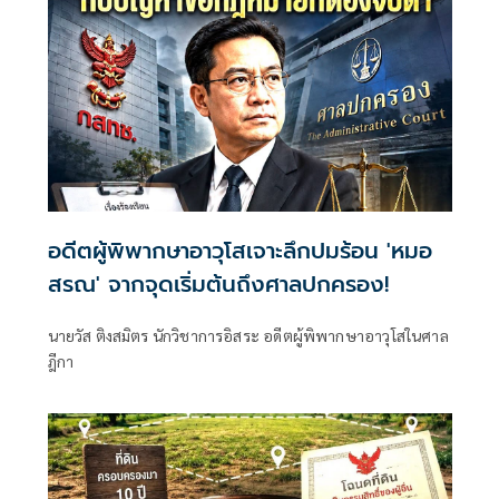
อดีตผู้พิพากษาอาวุโสเจาะลึกปมร้อน 'หมอ
สรณ' จากจุดเริ่มต้นถึงศาลปกครอง!
นายวัส ติงสมิตร นักวิชาการอิสระ อดีตผู้พิพากษาอาวุโสในศาล
ฎีกา