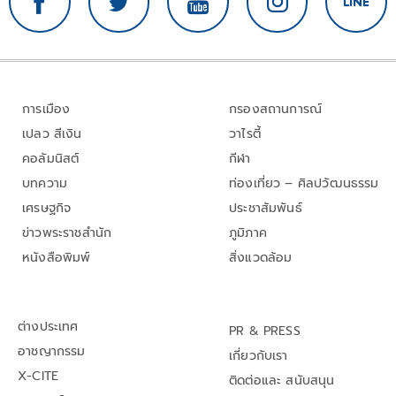
การเมือง
กรองสถานการณ์
เปลว สีเงิน
วาไรตี้
คอลัมนิสต์
กีฬา
บทความ
ท่องเที่ยว – ศิลปวัฒนธรรม
เศรษฐกิจ
ประชาสัมพันธ์
ข่าวพระราชสำนัก
ภูมิภาค
หนังสือพิมพ์
สิ่งแวดล้อม
ต่างประเทศ
PR & PRESS
อาชญากรรม
เกี่ยวกับเรา
X-CITE
ติดต่อและ สนับสนุน