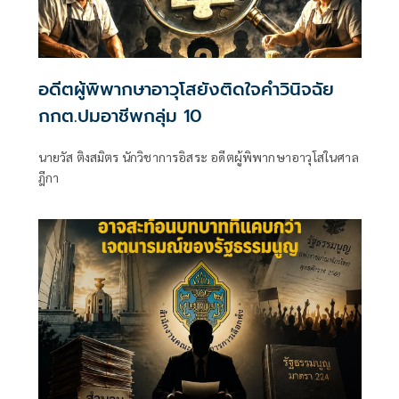
อดีตผู้พิพากษาอาวุโสยังติดใจคำวินิจฉัย
กกต.ปมอาชีพกลุ่ม 10
นายวัส ติงสมิตร นักวิชาการอิสระ อดีตผู้พิพากษาอาวุโสในศาล
ฎีกา