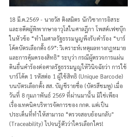
18 มี.ค.2569 - นายวัส ติงสมิตร นักวิชาการอิสระ
และอดีตผู้พิพากษาอาวุโสในศาลฎีกา โพสต์เฟซบุ๊ก
ในหัวข้อ “ทำไมศาลรัฐธรรมนูญพึงรับคำร้อง “บาร์
โค้ดบัตรเลือกตั้ง 69”: วิเคราะห์เหตุผลทางกฎหมาย
และการคุ้มครองสิทธิ” ระบุว่า กรณีผู้ตรวจการแผ่น
ดินยื่นคำร้องต่อศาลรัฐธรรมนูญให้วินิจฉัยว่า การใช้
บาร์โค้ด 1 รหัสต่อ 1 ผู้ใช้สิทธิ (Unique Barcode)
บนบัตรเลือกตั้ง สส. บัญชีรายชื่อ (บัตรสีชมพู) เมื่อ
วันที่ 8 กุมภาพันธ์ 2569 ที่ผ่านมานั้น มิใช่เพียง
เรื่องเทคนิคบริหารจัดการของ กกต. แต่เป็น
ประเด็นที่ทำให้สามารถ “ตรวจสอบย้อนกลับ"
(Traceability) ไปจนรู้ตัวว่าใครเลือกใคร!