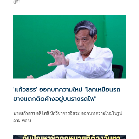
ฎีกา
'แก้วสรร' ออกบทความใหม่ 'โลกเหมือนรถ
ยางแตกติดค้างอยู่บนรางรถไฟ'
นายแก้วสรร อติโพธิ นักวิชาการอิสระ ออกบทความใหม่ในรูป
ถาม-ตอบ