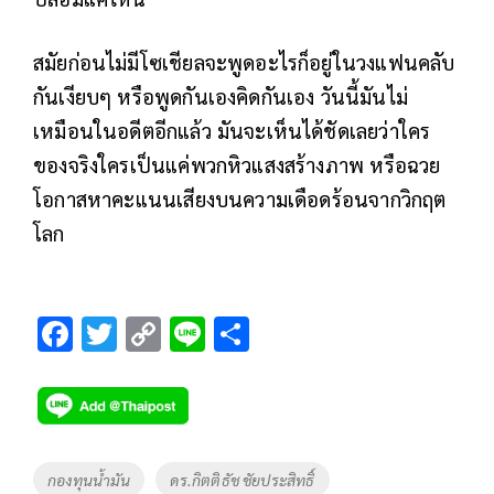
สมัยก่อนไม่มีโซเชียลจะพูดอะไรก็อยู่ในวงแฟนคลับ
กันเงียบๆ หรือพูดกันเองคิดกันเอง วันนี้มันไม่
เหมือนในอดีตอีกแล้ว มันจะเห็นได้ชัดเลยว่าใคร
ของจริงใครเป็นแค่พวกหิวแสงสร้างภาพ หรือฉวย
โอกาสหาคะแนนเสียงบนความเดือดร้อนจากวิกฤต
โลก
F
T
C
Li
S
ac
wi
o
n
h
e
tt
p
e
ar
b
er
y
e
o
Li
Tags
กองทุนน้ำมัน
ดร.กิตติธัช ชัยประสิทธิ์