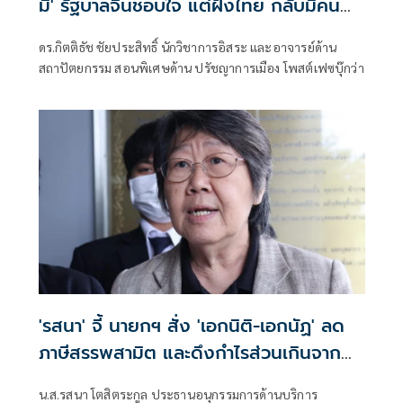
มี่' รัฐบาลจีนชอบใจ แต่ฝั่งไทย กลับมีคน
โวยวาย
ดร.กิตติธัช ชัยประสิทธิ์ นักวิชาการอิสระ และอาจารย์ด้าน
สถาปัตยกรรม สอนพิเศษด้าน ปรัชญาการเมือง โพสต์เฟซบุ๊กว่า
'รสนา' จี้ นายกฯ สั่ง 'เอกนิติ-เอกนัฏ' ลด
ภาษีสรรพสามิต และดึงกำไรส่วนเกินจาก
โรงกลั่นมาลดราคาน้ำมัน
น.ส.รสนา โตสิตระกูล ประธานอนุกรรมการด้านบริการ