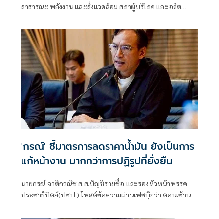
สาธารณะ พลังงาน และสิ่งแวดล้อม สภาผู้บริโภค และอดีต
สมาชิกวุฒิสภา กรุงเทพฯ โพสต์ข้อความผ่านเฟซบุ๊กว่า นายกฯ
อนุทินหยุดบริหารบ้านเมืองแบบชิวๆท่ามกลางสถานการณ์โลก
ที่ผันผวน เข้าข่ายสมรู้ร่วมคิดร่วมกับทุนพลังงาน ในการเอา
เปรียบผู้บริโภค ใช่หรือไม่ ?
'กรณ์' ชี้มาตรการลดราคาน้ำมัน ยังเป็นการ
แก้หน้างาน มากกว่าการปฏิรูปที่ยั่งยืน
นายกรณ์ จาติกวณิช ส.ส.บัญชีรายชื่อ และรองหัวหน้าพรรค
ประชาธิปัตย์(ปชป.) โพสต์ข้อความผ่านเฟซบุ๊กว่า ตอนเช้านา
ยกฯ สั่งการ รัฐมนตรีพลังงานให้ลดราคาน้ำมัน ตกเย็นมีประกาศ
ลดราคาน้ำมันพรุ่งนี้เช้าทันที