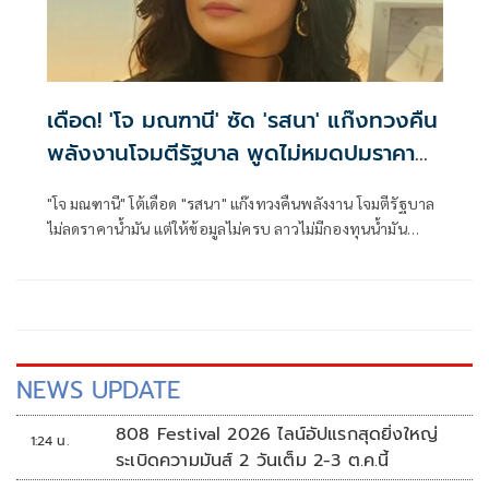
เดือด! 'โจ มณฑานี' ซัด 'รสนา' แก๊งทวงคืน
พลังงานโจมตีรัฐบาล พูดไม่หมดปมราคา
น้ำมัน
"โจ มณฑานี" โต้เดือด "รสนา" แก๊งทวงคืนพลังงาน โจมตีรัฐบาล
ไม่ลดราคาน้ำมัน แต่ให้ข้อมูลไม่ครบ ลาวไม่มีกองทุนน้ำมัน
เหมือนไทยที่ต้องจ่ายเข้ากองทุนเพื่อพยุงราคาค่ะแก๊งทวงคืน
พลังงาน
NEWS UPDATE
808 Festival 2026 ไลน์อัปแรกสุดยิ่งใหญ่
1:24 น.
ระเบิดความมันส์ 2 วันเต็ม 2-3 ต.ค.นี้