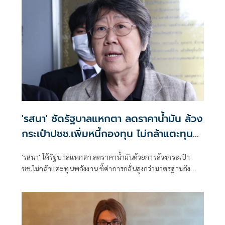
'รสนา' ซัดรัฐบาลแหกตา ลดราคาน้ำมัน ล้วง
กระเป๋าปชช.เพิ่มหนี้กองทุน ไม่กล้าแตะทุน
พลังงาน
'รสนา' โต้รัฐบาลแหกตา ลดราคาน้ำมันด้วยการล้วงกระเป๋า
ชช.ไม่กล้าแตะทุนพลังงาน ชี้ค่าการกลั่นสูงกว่ามาตรฐานถึง
4.78 บาทต่อลิตร ค่าการตลาดน้ำมันเบนซินสูงถึง 3.60 บาทต่อ
ลิตร เป็นการแล่เนื้อเถือหนัง ด้วยการเพิ่มหนี้ปชช.ในกองทุน
น้ำมัน