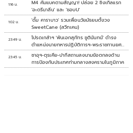
M4 คัมแบคตามสัญญา! ปล่อย 2 ซิงเกิลแรก
1:16 น.
'อะดรีนาลีน' และ 'ชอบU'
'ดั๊ม คาราบาว' รวมเพื่อนวัยมัธยมตั้งวง
1:02 น.
SweetCane (สวีทเคน)
โปรดเกล้าฯ 'พันเอกสุภัทร ชูตินันทน์' ดำรง
23:49 น.
ตำแหน่งนายทหารปฏิบัติการฯ-พระราชทานยศ
'พลตรี'
ซาอุฯ-ตุรเคีย-ปากีสถานลงนามข้อตกลงด้าน
23:45 น.
การป้องกันประเทศท่ามกลางสงครามในภูมิภาค