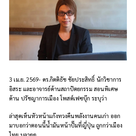
3 เม.ย. 2569- ดร.กิตติธัช ชัยประสิทธิ์ นักวิชาการ
อิสระ และอาจารย์ด้านสถาปัตยกรรม สอนพิเศษ
ด้าน ปรัชญาการเมือง โพสต์เฟซบุ๊ก ระบุว่า
ล่าสุดเห็นหัวหน้าแก๊งทวงคืนพลังงานคนเก่า ออก
มาบอกว่าตอนนี้น้ำมันหน้าปั๊มที่ญี่ปุ่น ถูกกว่าเมือง
ไทย บลาๆๆ