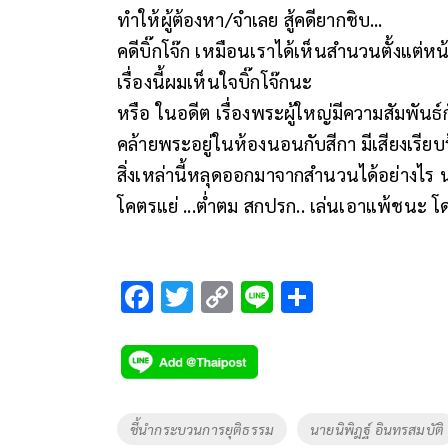
ทำให้ผู้ต้องหา/จำเลย สู้คดียากชิบ...
คดีบิ๊กโจ๊ก เหมือนเราได้เห็นสำนวนตั้งแต่หน
เรื่องนี้ผมเห็นใจบิ๊กโจ๊กนะ
หรือ ในอดีต เรื่องพระผู้ใหญ่มีความสัมพันธ
คล้ายพระอยู่ในห้องนอนกับสีกา มีเสียงเรียบ
สิ่งเหล่านี้หลุดออกมาจากสำนวนได้อย่างไร
โคตรแย่ ...ต่ำตม สกปรก.. เล่นเอาแพ้ชนะ โ
F
T
C
Li
S
ac
wi
o
n
h
e
tt
p
e
ar
b
er
y
e
o
Li
Tags
ชี้นำกระบวนการยุติธรรม
นายนิพิฎฐ์ อินทรสมบัติ