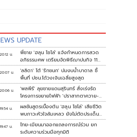
EWS UPDATE
พี่ชาย 'ฮลุน โซโล่' แจ้งกำหนดการสวด
20:12 น.
อภิธรรมศพ เตรียมจัดพิธีฌาปนกิจ 11
ส.ค.
'ลลิดา' โต้ 'รักชนก' ปมงบน้ำบาดาล ชี้
20:07 น.
พื้นที่ ปชน.ได้วงเงินเฉลี่ยสูงสุด
'พลพีร์' ลุยชายแดนสุรินทร์ สั่งเร่งรัด
20:06 น.
โครงการขยายไฟฟ้า 'ปราสาทตาควาย-
เนิน 350'
ผลชันสูตรเบื้องต้น 'ฮลุน โซโล่' เสียชีวิต
19:54 น.
พบภาวะหัวใจล้มเหลว ยังไม่ตัดประเด็น
สารพิษ รอจอร์เจียส่งผลตรวจครั้งแรก
ไทย-เมียนมาออกแถลงการณ์ร่วม ยก
19:47 น.
ระดับความร่วมมือทุกมิติ