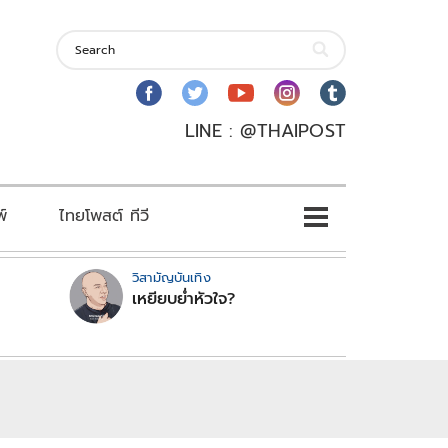
LINE : @THAIPOST
พ์
ไทยโพสต์ ทีวี
วิสามัญบันเทิง
เหยียบย่ำหัวใจ?