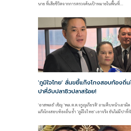
นาย ที่เสียชีวิตจากการตรวจค้นเป้าหมายในพื้นที่
‘ผบ.ตร.’สั่งดูแลสวัสดิการเต็มที่ และดูแลรักษาอย่างดีที่ส
4 ตำรวจที่บาดเจ็บจากเหตุดังกล่าว
'ภูมิใจไทย' ลั่นขยี้แก๊งโกงสอบท้องถิ่นไ
ปาหี่จับปลาซิวปลาสร้อย!
'อาสพลธ์' เชิญ 'พล.ต.ต.จรูญเกียรติ' ถามคืบหน้าเอาผิด
แก๊งโกงสอบท้องถิ่น ย้ำ 'ภูมิใจไทย' เอาจริง ยันไม่มีปาหี่จ
ปลาซิวปลาสร้อย ส่งหนังสือถึงประธานสภาเอาผิดคนอ้
ชื่อที่ปรึกษา กมธ.ไปหากิน