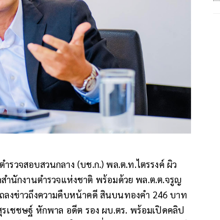
ารตำรวจสอบสวนกลาง (บช.ก.) พล.ต.ท.ไตรรงค์ ผิว
ำนักงานตำรวจแห่งชาติ พร้อมด้วย พล.ต.ต.จรูญ
แถลงข่าวถึงความคืบหน้าคดี สินบนทองคำ 246 บาท
สุรเชชษฐ์ หักพาล อดีต รอง ผบ.ตร. พร้อมเปิดคลิป