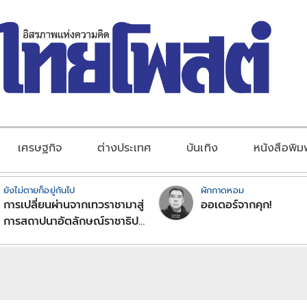
เศรษฐกิจ
ต่างประเทศ
บันเทิง
หนังสือพิม
ยังไม่ตายก็อยู่กันไป
ผักกาดหอม
การเปลี่ยนผ่านจากเทวราชามาสู่
ออเดอร์จากคุก!
การสถาปนาอัตลักษณ์ราชาธิป
ไตยแบบพุทธศาสนาในพระไตร
ปิฏก : สามัญผลสูตรในฐานะ
ทฤษฎีขีดจำกัดของอำนาจรัฐ
เหนือแรงงานและทรัพย์สิน