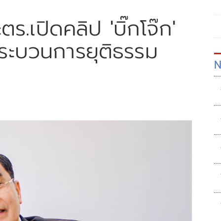
ตร.เปิดคลิป 'บิ๊กโจ๊ก'
ในกระบวนการยุติธรรม
N