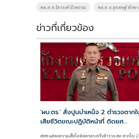
o
n
พล.ต.ท.ไตรรงค์ ผิวพรรณ
พล.ต.อ.สุรเชษฐ์ หักพา
k
k
ข่าวที่เกี่ยวข้อง
'ผบ.ตร.' สั่งปูนบำเหน็จ 2 ตำรวจตากใ
เสียชีวิตขณะปฏิบัติหน้าที่ ติดยศ
'พล.ต.ต.'
สตช.แสดงความเสียใจต่อครอบครัวตำรวจ สภ.ตากใบ 2