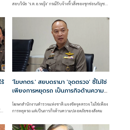
สอบวินัย 'ร.ต.อ.หญิง' กรณีรับจ้างหิ้วสิ่งของซุกซ่อนกัญชา
ุด
ไปจีน หลังขยายผลขบวนการค้ายาโซเชียล พร้อมเตือน
อย่ารับฝากสัมภาระของผู้อื่นออกนอกประเทศ
ร้
'โฆษกตร.' สยบดรามา 'จุดตรวจ' ชี้ไม่ใช่
เพียงการหยุดรถ เป็นภารกิจด้านความ
ปลอดภัยของสังคม
โฆษกสำนักงานตำรวจแห่งชาติ แจงชัดจุดตรวจ ไม่ใช่เพียง
ับ
การหยุดรถ แต่เป็นภารกิจด้านความปลอดภัยของสังคม
าง