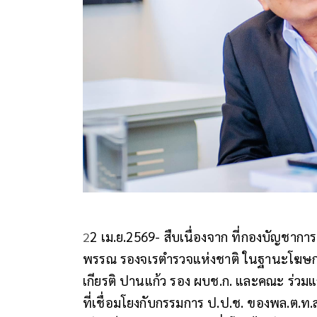
2 เม.ย.2569- สืบเนื่องจาก ที่กองบัญชาก
2
พรรณ รองจเรตำรวจแห่งชาติ ในฐานะโฆษกส
เกียรติ ปานแก้ว รอง ผบช.ก. และคณะ ร่วม
ที่เชื่อมโยงกับกรรมการ ป.ป.ช. ของพล.ต.ท.