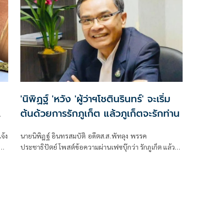
'นิพิฏฐ์ 'หวัง 'ผู้ว่าฯโชตินรินทร์' จะเริ่ม
ต้นด้วยการรักภูเก็ต แล้วภูเก็ตจะรักท่าน
จ้ง
นายนิพิฏฐ์ อินทรสมบัติ อดีตส.ส.พัทลุง พรรค
บาท
ประชาธิปัตย์ โพสต์ข้อความผ่านเฟซบุ๊กว่า รักภูเก็ต แล้ว
ภูเก็ตจะรักท่าน