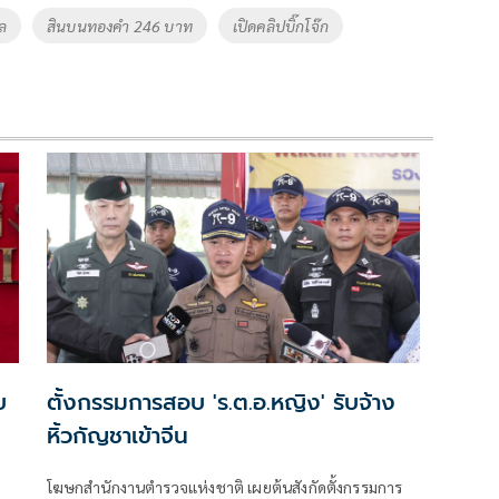
ล
สินบนทองคำ 246 บาท
เปิดคลิปบิ๊กโจ๊ก
บ
ตั้งกรรมการสอบ 'ร.ต.อ.หญิง' รับจ้าง
หิ้วกัญชาเข้าจีน
โฆษกสำนักงานตำรวจแห่งชาติ เผยต้นสังกัดตั้งกรรมการ