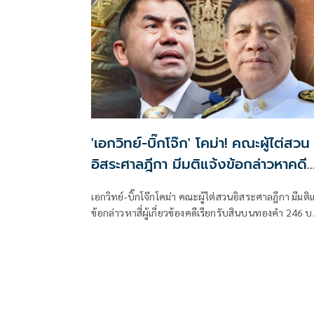
'เอกวิทย์-บิ๊กโจ๊ก' โคม่า! คณะผู้ไต่สวน
อิสระศาลฎีกา มีมติแจ้งข้อกล่าวหาคดี
สินบนทองคำ 246 บาท
เอกวิทย์-บิ๊กโจ๊กโคม่า คณะผู้ไต่สวนอิสระศาลฎีกา มีมติแ
ข้อกล่าวหาสี่ผู้เกี่ยวข้องคดีเรียกรับสินบนทองคำ 246 
ล้มคดีเว็บพนันออนไลน์