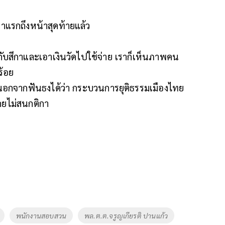
้าแรกถึงหน้าสุดท้ายแล้ว
์กับสีกาและเอาเงินวัดไปใช้จ่าย เราก็เห็นภาพคน
ร้อย
 นอกจากฟันธงได้ว่า กระบวนการยุติธรรมเมืองไทย
ดยไม่สนกติกา
พนักงานสอบสวน
พล.ต.ต.จรูญเกียรติ ปานแก้ว