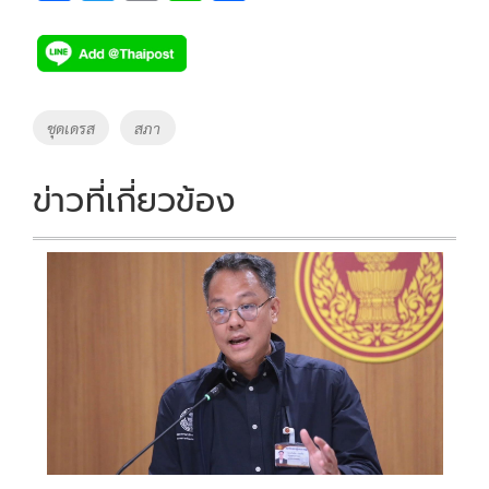
ac
wi
o
n
h
e
tt
p
e
ar
b
er
y
e
o
Li
Tags
ชุดเดรส
สภา
o
n
k
k
ข่าวที่เกี่ยวข้อง