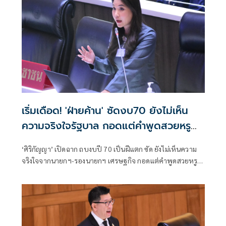
เริ่มเดือด! 'ฝ่ายค้าน' ซัดงบ70 ยังไม่เห็น
ความจริงใจรัฐบาล กอดแต่คำพูดสวยหรู
รักษาวินัยการเงินการคลัง
‘ศิริกัญญา’ เปิดฉาก ถบงบปี 70 เป็นฝีแตก ซัด ยังไม่เห็นความ
จริงใจจากนายกฯ-รองนายกฯ เศรษฐกิจ กอดแต่คำพูดสวยหรู
รักษาวินัยการเงินการคลัง ภูมิใจบริษัทจัดอันดับเครดิตเรตติ้ง
เพิ่มเอาท์ลุค ปัญหาเรื้อรังซ่อนใต้พรมยังไม่แก้ งบรายจ่ายสูงขึ้น
แต่งบลงทุนกลับถูกตัด ชี้ ปีนี้เดิมพันสูง หากสถานการณ์โลกไม่
เป็นไปตามคาด หวั่นหนี้สาธารณะพุ่งทะลุ 70%