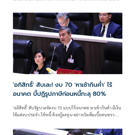
ตั้งสีน้ำเงิน ก่อน ‘โสภณ’ ปิดไมค์ จี้ถอนคำพูดก้าวล้วง ‘ประธาน
สภาฯ’ ไม่เป็นกลาง-อยู่ฝ่ายรัฐบาล
'อภิสิทธิ์' สับเละ! งบ 70 'หาเช้ากินค่ำ' ไร้
อนาคต บี้ปฏิรูปภาษีก่อนหนี้ทะลุ 80%
'อภิสิทธิ์' สับรัฐบาลจัดงบ 70 แบบไร้อนาคต หาเช้ากินค่ำ มีเงิน
ใช้แค่งบประจำ-ใช้หนี้ ต้องกู้ลงทุน อย่าหวังเพิ่มเบี้ยคนชรา-
สวัสดิการ แนะปฏิรูปภาษีก่อนหนี้สาธารณะทะลุ 80%