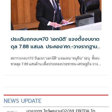
ประเดิมถกงบฯ70 'เอกนิติ' แจงตั้งงบขาด
ดุล 7.88 แสนล. ประคอง'ศก.-วางรากฐาน
ปท.' ชู 6 ยุทธศาสตร์ 63 แผนงาน
สภาฯ ถกงบฯ70 วันแรก ‘เอกนิติ’ แจงแทน ‘อนุทิน’ ระบุ ตั้งงบ
ขาดดุล 7.88 แสนล้าน เพื่อประคองประชาชน-เศรษฐกิจ-วาง
รากฐานประเทศ ชู 6 ยุทธศาสตร์
NEWS UPDATE
บางจากฯ โชว์ผลงานQ2/69 EBITDA โต