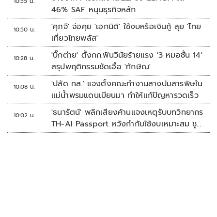
10:55 น.
46% SAF หนุนธุรกิจหลัก
'ศุภจี' จ่อคุย 'เอกนิติ' ใช้งบหรือเงินกู้ ลุย 'ไทย
10:50 น.
เที่ยวไทยพลัส'
'บิ๊กต่าย' ตั้งกก.ฟันวินัยร้ายแรง '3 หมอชั้น 14'
10:28 น.
สรุปพฤติกรรมชัดเอื้อ 'ทักษิณ'
'ปลัด ทส.' แจงตั้งคณะทำงานสางปมสารพิษใน
10:08 น.
แม่น้ำพรมแดนเมียนมา ทำให้แก้ปัญหารวดเร็ว
'ธนารัตน์' พลิกเสียงค้านแจงเหตุรับบทวิทยากร
10:02 น.
TH-AI Passport หวังกำกับใช้งบเหมาะสม ชู
จุดเด่นคนไทยได้ใช้ AI ระดับโปร ลดเหลื่อมล้ำ
ทางเทคโนโลยี เซฟงบไปกว่า900ล้าน เชื่อหาก
ใช้เต็มที่เอกชนขาดทุนย่อยยับ