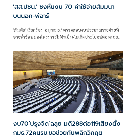
'สส.ปชน.' ชงหั่นงบ 70 ค่าใช้จ่ายสัมมนา-
บินนอก-พีอาร์
'ภัณฑิล' เรียกร้อง ‘อนุฯกมธ.’ ตรวจสอบงบประมาณรายจ่ายที่
อาจซ้ำซ้อน มองโครงการไม่จำเป็น-ไม่เกิดประโยชน์ต่อหน่วย
งาน ควรปรับลดงบ เพื่อความคุ้มค่ากับภาษีประชาชน
งบ70‘ปรุงจืด’ฉลุย มติ288ต่อ119เสียงตั้ง
กมธ.72คนรบ.ขอช่วยกันพลิกวิกฤต