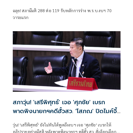
ฉลุย! สภามีมติ 288 ต่อ 119 รับหลักการร่าง พ.ร.บ.งบฯ 70
วาระแรก
สภาวุ่น! 'เสรีพิศุทธ์' เจอ 'ศุภชัย' เบรก
พาดพิงนายกฯคดีฮั้วสว. 'โสภณ' ปิดไมค์จี้
ถอนคำพูด 'ปธ.สภาฯ' อยู่ฝ่ายรัฐบาล
วุ่น! ‘เสรีพิศุทธ์‘ ยังไม่ทันได้พูดถึงงบฯ เจอ ‘ศุภชัย‘ เบรกให้
อภิปรายอย่างมีสติ หลังพาดพิงนายกฯ คดีฮั้ว สว. สั่งล็อกเลือก