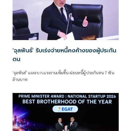
'จุลพันธ์' รับเร่งจ่ายหนี้คงค้างของผู้ประกัน
ตน
'จุลพันธ์' แจงงบ ก.แรงงานเพิ่มขึ้น ผ่อนหนี้ผู้ประกันตน 7 พัน
ล้านบาท