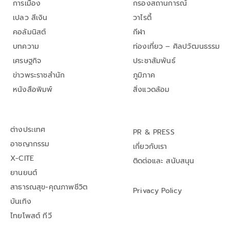
การเมือง
กรองสถานการณ์
เปลว สีเงิน
วาไรตี้
คอลัมนิสต์
กีฬา
บทความ
ท่องเที่ยว – ศิลปวัฒนธรรม
เศรษฐกิจ
ประชาสัมพันธ์
ข่าวพระราชสำนัก
ภูมิภาค
หนังสือพิมพ์
สิ่งแวดล้อม
ต่างประเทศ
PR & PRESS
อาชญากรรม
เกี่ยวกับเรา
X-CITE
ติดต่อและ สนับสนุน
ยานยนต์
สาธารณสุข-คุณภาพชีวิต
Privacy Policy
บันเทิง
ไทยโพสต์ ทีวี