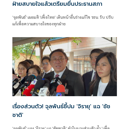
ฝ่ายสบายใจแล้วเตรียมยื่นประธานสภา
'จุลพันธ์' เผยมติ 'เพื่อไทย' เดินหน้ายื่นร่างแก้ไข รธน. รับ ปรับ
แก้เพื่อความสบายใจของทุกฝ่าย
เรื่องส่วนตัว! จุลพันธ์ชี้ปม 'จิรายุ' แฉ 'ชัช
ชาติ'
'จุลพันธ์' แจง 'จิรายุ' แฉ 'ชัชชาติ' ทำในนามส่วนตัว ย้ำ 'เพื่อ