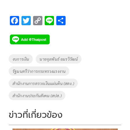
F
T
C
Li
S
ac
wi
o
n
h
e
tt
p
e
ar
b
er
y
e
o
Li
Tags
งบการเงิน
นายจุลพันธ์ อมรวิวัฒน์
o
n
รัฐมนตรีว่าการกระทรวงแรงงาน
k
k
สำนักงานการตรวจเงินแผ่นดิน (สตง.)
สำนักงานประกันสังคม (สปส.)
ข่าวที่เกี่ยวข้อง