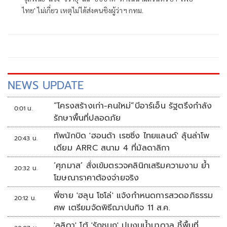
ไทย' ไม่เกี่ยว เหตุไม่ได้ส่งคนชิงผู้ว่าฯ กทม.
NEWS UPDATE
“โครงสร้างเก่า-คนใหม่”บีอาร์เอ็น รัฐตรึงกำลัง
0:01 น.
รักษาพื้นที่ปลอดภัย
ทัพนักบิด 'ฮอนด้า เรซซิ่ง ไทยแลนด์' ลุ้นล่าโพ
20:43 น.
เดียม ARRC สนาม 4 ที่มัลดาลิกา
‘ศุภมาส’ สั่งเข้มตรวจคลินิกเสริมความงาม ย้ำ
20:32 น.
โฆษณาราคาต้องจ่ายจริง
พี่ชาย 'ฮลุน โซโล่' แจ้งกำหนดการสวดอภิธรรม
20:12 น.
ศพ เตรียมจัดพิธีฌาปนกิจ 11 ส.ค.
'ลลิดา' โต้ 'รักชนก' ปมงบน้ำบาดาล ชี้พื้นที่