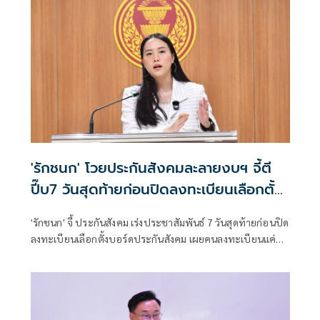
'รักชนก' โวยประกันสังคมละลายงบฯ จี้ตี
ปี๊บ7 วันสุดท้ายก่อนปิดลงทะเบียนเลือกตั้ง
บอร์ด
'รักชนก' จี้ ประกันสังคม เร่งประชาสัมพันธ์ 7 วันสุดท้ายก่อนปิด
ลงทะเบียนเลือกตั้งบอร์ดประกันสังคม เผยคนลงทะเบียนแค่
7.5 แสน ถามเอางบประชาสัมพันธ์ไปละลายทิ้งที่ไหน พร้อม
เรียกร้อง บริษัทยักษ์ใหญ่โดยเฉพาะ 'ธ.ไทยพาณิชย์' ให้ผู้
ประกันตนลาครึ่งวันมาใช้สิทธิ