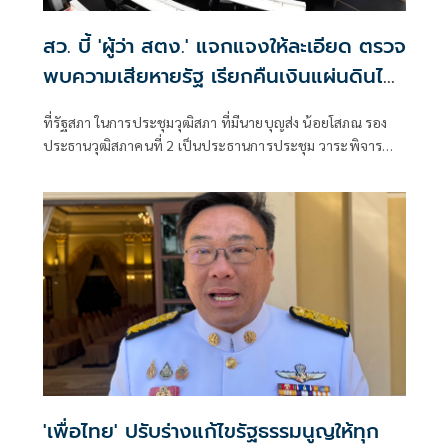
สว. บี้ 'ผู้ว่า สตง.' แจกแจงให้ละเอียด ตรวจ
พบความเสียหายรัฐ เรียกคืนเงินแผ่นดินได้
เท่าไหร่
ที่รัฐสภา ในการประชุมวุฒิสภา ที่มีนายบุญส่ง น้อยโสภณ รอง
ประธานวุฒิสภาคนที่ 2 เป็นประธานการประชุม วาระพิจารณา
เรื่องที่เสนอใหม่รายงานผลการปฏิบัติงานของสำนักงานการ
ตรวจเงินแผ่นดิน (สตง.) ประจำปีงบประมาณ 2568
'เพื่อไทย' ปรับร่างแก้ไขรัฐธรรมนูญให้ทุก