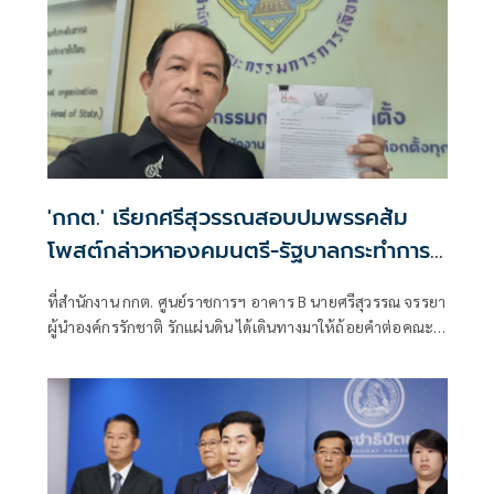
'กกต.' เรียกศรีสุวรรณสอบปมพรรคส้ม
โพสต์กล่าวหาองคมนตรี-รัฐบาลกระทำการมิ
บังควร
ที่สำนักงาน กกต. ศูนย์ราชการฯ อาคาร B นายศรีสุวรรณ จรรยา
ผู้นำองค์กรรักชาติ รักแผ่นดิน ได้เดินทางมาให้ถ้อยคำต่อคณะ
กรรมการการเลือกตั้ง (กกต.)