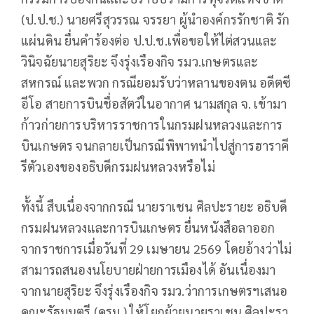
(ป.ป.ช.) นายศรีสุวรรณ จรรยา ผู้นำองค์กรรักชาติ รัก
แผ่นดิน ยื่นคำร้องต่อ ป.ป.ช.เพื่อขอให้ไต่สวนและ
วินิจฉัยนายสุริยะ จึงรุ่งเรืองกิจ รมว.เกษตรและ
สหกรณ์ และพวก กรณียอมรับว่าหลานของตน อดีตซี
อีโอ สายการบินชื่อสัตว์ในอากาศ นามสกุล จ. เข้ามา
ก้าวก่ายการบริหารราชการในกรมฝนหลวงและการ
บินเกษตร จนกลายเป็นกรณีพิพาทนำไปสู่การฮาราคี
รีตัวเองของอธิบดีกรมฝนหลวงหรือไม่
ทั้งนี้ สืบเนื่องจากกรณี นายราเชน ศิลปะรายะ อธิบดี
กรมฝนหลวงและการบินเกษตร ยื่นหนังสือลาออก
จากราชการเมื่อวันที่ 29 เมษายน 2569 โดยอ้างว่าไม่
สามารถสนองนโยบายฝ่ายการเมืองได้ อันเนื่องมา
จากนายสุริยะ จึงรุ่งเรืองกิจ รมว.ว่าการเกษตรฯเสนอ
คณะรัฐมนตรี (ครม.) ให้โยกย้ายนายราเชน ศิลปะรา