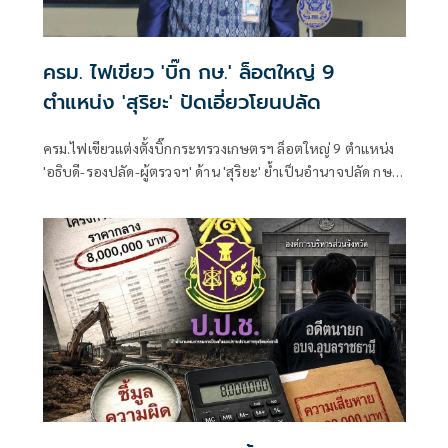
ครม. ไฟเขียว 'บิ๊ก กษ.' ล็อตใหญ่ 9
ตำแหน่ง 'สุริยะ' ปัดเอี่ยวโยนปลัด
ครม.ไฟเขียวแต่งตั้งบิ๊กกระทรวงเกษตรฯ ล็อตใหญ่ 9 ตำแหน่ง
'อธิบดี-รองปลัด-ผู้ตรวจฯ' ด้าน 'สุริยะ' ย้ำเป็นอำนาจปลัด กษ.
ไม่เกี่ยวกับรัฐมนตรี ยันคัดจากผลงาน-ความซื่อสัตย์