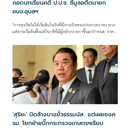
ถอดบทเรียนคดี ป.ป.ช. ชี้มูลอดีตนายก
อบจ.อุบลฯ
"การทุจริตไม่ได้เริ่มต้นในวันที่มีการเปิดซองประกวดราคา หาก
แต่อาจเริ่มต้นตั้งแต่วินาทีที่มีผู้หยิบปากกาขึ้นมากำหนด 'ราคา
กลาง' ของโครงการ"
'สุริยะ' ปัดล้างบางขั้วธรรมนัส แต่เผยชงค
รม. โยกย้ายบิ๊กกระทรวงเกษตรฯเรียบ