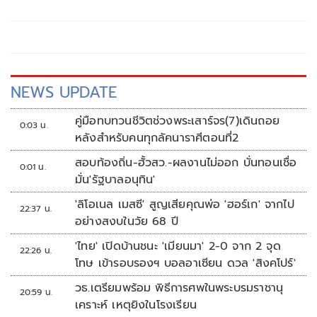
เกี่ยวข้องอีก 11 คน เข้ารับทราบข้อกล่าวหา
NEWS UPDATE
คู่มือทบทวนชีวิตช่วงพระเสาร์จร(7)เดินถอย
0:03 น.
หลังสำหรับคนทุกลัคนาราศีตอนที่2
สอบท้องถิ่น-ฮั้วสว.-ผลงานไม่ออก บั่นทอนเชื่อ
0:01 น.
มั่น'รัฐบาลอนุทิน'
'ลิโอเนล เมสซี' สูญเสียคุณพ่อ 'ฮอร์เก' จากไป
22:37 น.
อย่างสงบในวัย 68 ปี
'ไทย' เปิดบ้านชนะ 'เมียนมา' 2-0 จาก 2 จุด
22:26 น.
โทษ เข้ารอบรองฯ บอลอาเซียน ดวล 'สิงคโปร์'
วธ.เตรียมพร้อม พิธีการศพในพระบรมราชานุ
20:59 น.
เคราะห์ เหตุยิงในโรงเรียน