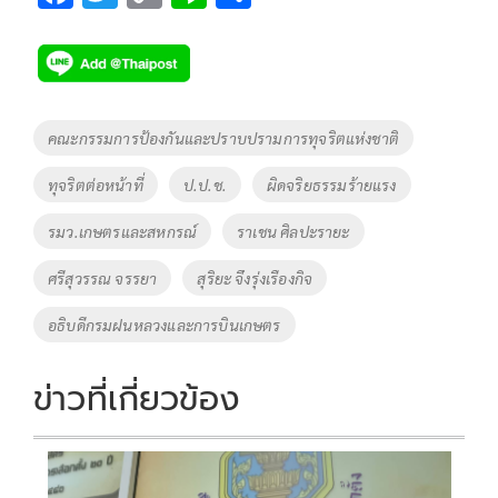
ac
wi
o
n
h
e
tt
p
e
ar
b
er
y
e
o
Li
Tags
คณะกรรมการป้องกันและปราบปรามการทุจริตแห่งชาติ
o
n
ทุจริตต่อหน้าที่
ป.ป.ช.
ผิดจริยธรรมร้ายแรง
k
k
รมว.เกษตรและสหกรณ์
ราเชน ศิลปะรายะ
ศรีสุวรรณ จรรยา
สุริยะ จึงรุ่งเรืองกิจ
อธิบดีกรมฝนหลวงและการบินเกษตร
ข่าวที่เกี่ยวข้อง