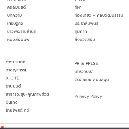
คอลัมนิสต์
กีฬา
บทความ
ท่องเที่ยว – ศิลปวัฒนธรรม
เศรษฐกิจ
ประชาสัมพันธ์
ข่าวพระราชสำนัก
ภูมิภาค
หนังสือพิมพ์
สิ่งแวดล้อม
ต่างประเทศ
PR & PRESS
อาชญากรรม
เกี่ยวกับเรา
X-CITE
ติดต่อและ สนับสนุน
ยานยนต์
สาธารณสุข-คุณภาพชีวิต
Privacy Policy
บันเทิง
ไทยโพสต์ ทีวี