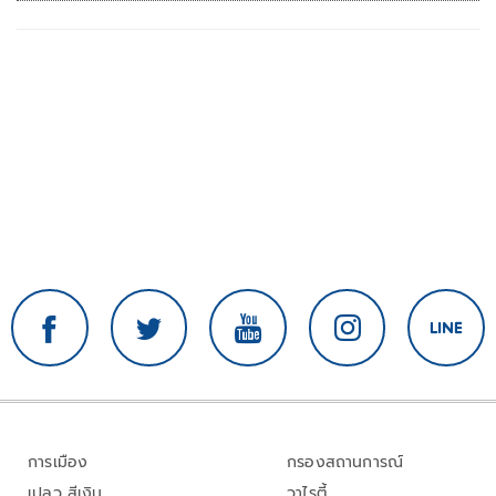
การเมือง
กรองสถานการณ์
เปลว สีเงิน
วาไรตี้