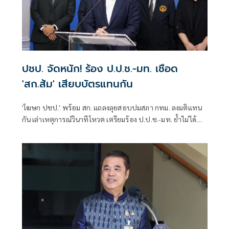
ปชป. จัดหนัก! ร้อง ป.ป.ช.-มท. เชือด
'สก.ส้ม' เสียบบัตรแทนกัน
'โฆษก ปชป.' พร้อม สก. แถลงลุยสอบปมสภา กทม. ลงมติแทน
กัน เล่าเหตุการณ์วินาทีโหวต เตรียมร้อง ป.ป.ช.-มท. ย้ำไม่ได้
กลั่นแกล้งทางการเมือง แต่ต้องร่วมสร้างความโปร่งใส