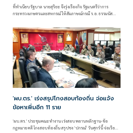
ที่ทำเนียบรัฐบาล นายสุริยะ จึงรุ่งเรืองกิจ รัฐมนตรีว่าการ
กระทรวงเกษตรและสหกรณ์ ให้สัมภาษณ์กรณี ร.อ. ธรรมนัส
พรหมเผ่า สส. พะเยา
'ผบ.ตร.' เร่งสรุปโกงสอบท้องถิ่น จ่อแจ้ง
ข้อหาเพิ่มอีก 11 ราย
'ผบ.ตร.' ประชุมคณะทำงาน เร่งสอบพยานหลักฐาน-ข้อ
กฎหมายคดี โกงสอบท้องถิ่น สรุปชง 'ปกรณ์' วันศุกร์นี้ จ่อเรียกผู้