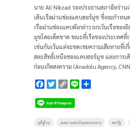
นาย Ali Nikzad รองประธานสภาอิหร่านเ
เดินเรือผ่านช่องแคบฮอร์มุซ ซึ่งจะกำหนด
เรือผ่านช่องแคบดังกล่าว ยกเว้นเรือของอ
มุซโดยเด็ดขาด ขณะที่เรือของประเทศที่เป
เช่นกันเว้นแต่จะชดเชยความเสียหายที่เกี
สละสิทธิ์เหนือของแคบฮอร์มุซ และการเด
ก่อนเกิดสงคราม (Anadolu Agency, CNN
F
T
C
Li
S
ac
wi
o
n
h
e
tt
p
e
ar
b
er
y
e
o
Li
Tags
ยุติสู้รบ
สงครามตะวันออกกกลาง
สหรัฐ