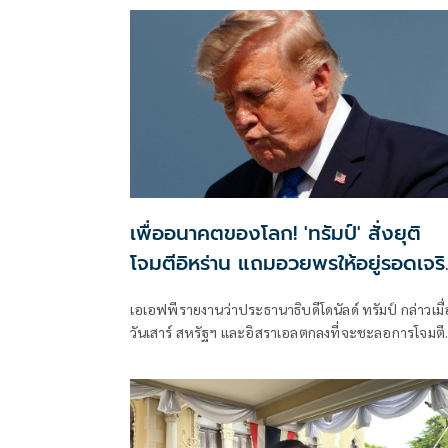
เตหะรานกล่าวเมื่อวันพุธที่ผ่านมา แม้ว่าเหตุการณ์ด้าน
ความมั่นคงล่าสุดจะเน้นย้ำถึงความเสี่ยงที่ยังคงมีอยู่สำห
การขนส่งทางเรือในภูมิภาคก็ตาม
เพื่ออนาคตของโลก! 'ทรัมป์' สั่งยุติ
โจมตีอิหร่าน แถมอวยพรให้อยู่รอดเจร
รุ่งเรือง
เอเอฟพีรายงานว่าประธานาธิบดีโดนัลด์ ทรัมป์ กล่าวเมื่
วันเสาร์ สหรัฐฯ และอิสราเอลตกลงที่จะชะลอการโจมตี
อิหร่านครั้งใหม่ โดยมีเงื่อนไขว่าต้องบรรลุข้อตกลงยุติค
ขัดแย้งที่ยืดเยื้อมาหลายเดือนโดยเร็ว