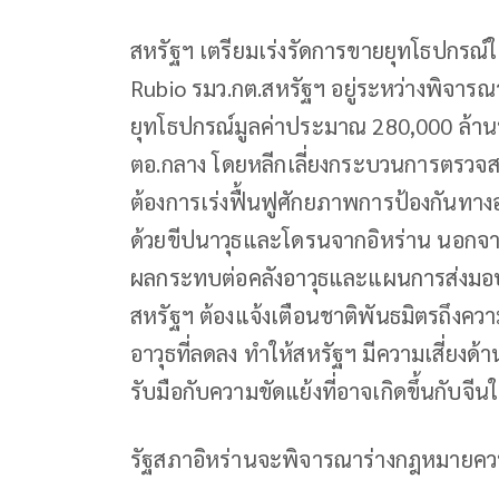
สหรัฐฯ เตรียมเร่งรัดการขายยุทโธปกรณ์
Rubio รมว.กต.สหรัฐฯ อยู่ระหว่างพิจา
ยุทโธปกรณ์มูลค่าประมาณ 280,000 ล้าน
ตอ.กลาง โดยหลีกเลี่ยงกระบวนการตรวจสอ
ต้องการเร่งฟื้นฟูศักยภาพการป้องกันทางอ
ด้วยขีปนาวุธและโดรนจากอิหร่าน นอกจาก
ผลกระทบต่อคลังอาวุธและแผนการส่งมอบย
สหรัฐฯ ต้องแจ้งเตือนชาติพันธมิตรถึงควา
อาวุธที่ลดลง ทำให้สหรัฐฯ มีความเสี่ย
รับมือกับความขัดแย้งที่อาจเกิดขึ้นกับจ
รัฐสภาอิหร่านจะพิจารณาร่างกฎหมายควบ