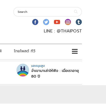
LINE : @THAIPOST
พ์
ไทยโพสต์ ทีวี
มองมุมสูง
จำเขามาเล่าให้ฟัง : เมื่อเราอายุ
80 ปี