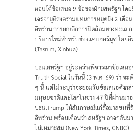
ตอบโต้ข้อเสนอ 9 ข้อของฝ่ายสหรัฐฯ โดย
เจรจายุติสงครามแทนการหยุดยิง 2 เดือน
อิหร่าน การยกเลิกการปิดล้อมทางทะเล 
บริหารใหม่สำหรับช่องแคบฮอร์มุซ โดยอิห
(Tasnim, Xinhua)
ปธน.สหรัฐฯ อยู่ระหว่างพิจารณาข้อเสน
Truth Social ในวันนี้ (3 พ.ค. 69) ว่า จะ
ๆ นี้ แต่ไม่ระบุว่าจะยอมรับข้อเสนอดังกล่าว
มนุษยชาติและโลกในช่วง 47 ปีที่ผ่านมาอย่า
ปธน.Trump ให้สัมภาษณ์แก่สื่อมวลชนที่ร
อิหร่าน พร้อมเตือนว่า สหรัฐฯ อาจกลับมาป
ไม่เหมาะสม (New York Times, CNBC)