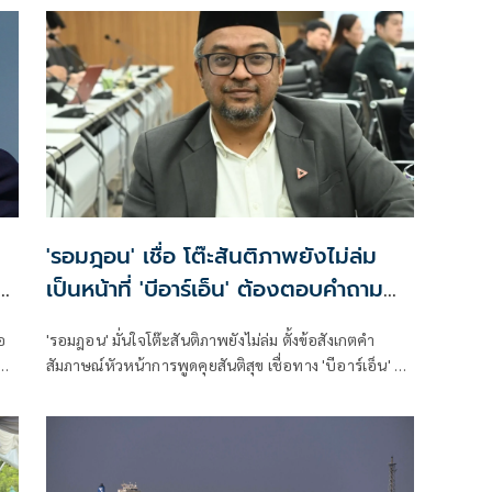
รับ
'รอมฎอน' เชื่อ โต๊ะสันติภาพยังไม่ล่ม
ิญ
เป็นหน้าที่ 'บีอาร์เอ็น' ต้องตอบคำถาม
มายังผู้แทนรัฐบาล
อ
'รอมฎอน' มั่นใจโต๊ะสันติภาพยังไม่ล่ม ตั้งข้อสังเกตคำ
สัมภาษณ์หัวหน้าการพูดคุยสันติสุข เชื่อทาง 'บีอาร์เอ็น' คง
วาม
ได้รับสารที่ส่งไปแล้ว ต้องตอบคำถามมายังผู้แทนของ
รัฐบาล เตือนสำนักข่าวกรองฯ ประเมินสถานการณ์
แบบ'ตัดเท้าเข้าเกือก' สุ่มเสี่ยงที่จะผิดพลาด ยันยังคง
ทักท้วงตรวจสอบการทำงานของรัฐบาลต่อไปอย่างเข้มข้น