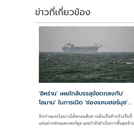
o
n
k
k
ข่าวที่เกี่ยวข้อง
'อิหร่าน' เผยใกล้บรรลุข้อตกลงกับ'
โอมาน' ในการเปิด 'ช่องแคบฮอร์มุซ'
แล้ว แต่การเปิดขึ้นอยู่กับสหรัฐฯ
อิหร่านและโอมานได้ตกลงเส้นทางเดินเรือสำหรับเรือที่
แล่นผ่านช่องแคบฮอร์มุซ และกำลังดำเนินการขั้นสุดท้า
ในการบริหารจัดการเส้นทางเดินเรือยุทธศาสตร์นี้ร่วมกั