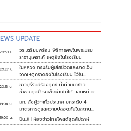
EWS UPDATE
วธ.เตรียมพร้อม พิธีการศพในพระบรม
20:59 น.
ราชานุเคราะห์ เหตุยิงในโรงเรียน
ในหลวง ทรงรับผู้เสียชีวิตและบาดเจ็บ
20:27 น.
จากเหตุกราดยิงในโรงเรียน ไว้ใน
พระบรมราชานุเคราะห์
ชาวบุรีรัมย์ร้องทุกข์ น้ำท่วมนาข้าว
20:13 น.
ซ้ำซากทุกปี รถเล็กผ่านไม่ได้ วอนหน่วย
งานเร่งแก้ไข
มท. สั่งผู้ว่าฯทั่วประเทศ ยกระดับ 4
19:06 น.
มาตรการดูแลความปลอดภัยในสถาน
ศึกษา
19:00 น.
ปืน..!! | ห้องข่าวไทยโพสต์สุดสัปดาห์