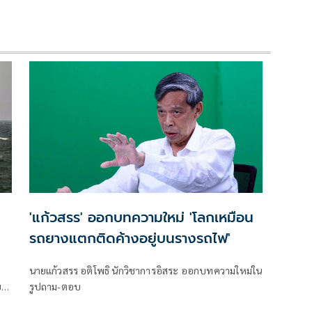
'แก้วสรร' ออกบทความใหม่ 'โลกเหมือน
รถยางแตกติดค้างอยู่บนรางรถไฟ'
นายแก้วสรร อติโพธิ นักวิชาการอิสระ ออกบทความใหม่ใน
ย
รูปถาม-ตอบ
น