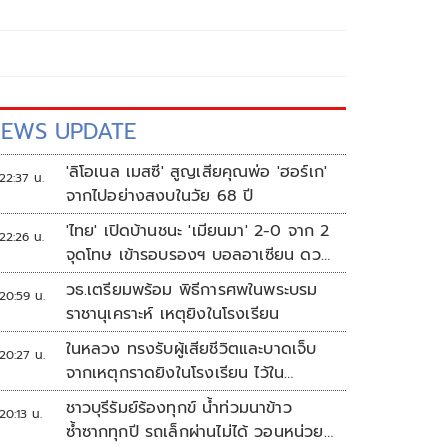
EWS UPDATE
'ลิโอเนล เมสซี' สูญเสียคุณพ่อ 'ฮอร์เก'
22:37 น.
จากไปอย่างสงบในวัย 68 ปี
'ไทย' เปิดบ้านชนะ 'เมียนมา' 2-0 จาก 2
22:26 น.
จุดโทษ เข้ารอบรองฯ บอลอาเซียน ดวล
'สิงคโปร์'
วธ.เตรียมพร้อม พิธีการศพในพระบรม
20:59 น.
ราชานุเคราะห์ เหตุยิงในโรงเรียน
ในหลวง ทรงรับผู้เสียชีวิตและบาดเจ็บ
20:27 น.
จากเหตุกราดยิงในโรงเรียน ไว้ใน
พระบรมราชานุเคราะห์
ชาวบุรีรัมย์ร้องทุกข์ น้ำท่วมนาข้าว
20:13 น.
ซ้ำซากทุกปี รถเล็กผ่านไม่ได้ วอนหน่วย