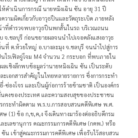
ห้ดำเนินการกรณี นายหมิงเฉิน ซัน อายุ 31 ปี
ในความผิดเกี่ยวกับอาวุธปืนและวัตถุระเบิด ภายหลัง
าหน้าที่ตำรวจพบอาวุธปืนพกสั้นในรถ บริเวณถนน
หีบ จ.ชลบุรี ก่อนขยายผลจนนำไปเจอคลังแสงอาวุธ
ี่ ต.ห้วยใหญ่ อ.บางละมุง จ.ชลบุรี จนนำไปสู่การ
ธปืนไรเฟิลจู่โจม M4 จำนวน 2 กระบอก ที่พบภายใน
ยผลเชิงลึกพบข้อมูลว่านายหมิงเฉิน ซัน เป็นระดับ
รและเอกสารสำคัญในไทยหลายรายการ ซึ่งการกระทำ
ี่-ซ่องโจร และเป็นผู้ก่อการร้ายข้ามชาติ เป็นองค์กร
มมั่นคงของประเทศ และความสงบสุขของประชาชน
การกระทำผิดตาม พ.ร.บ.การสอบสวนคดีพิเศษ พ.ศ.
(1) ข้อ ก,ข,ค,ง จึงเดินทางมาร้องต่ออธิบดีกรม
รและเลขานุการ คณะกรรมการคดีพิเศษ (กคพ.) หรือ
 ซัน เข้าสู่คณะกรรมการคดีพิเศษ เพื่อรับไว้สอบสวน