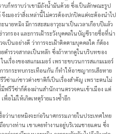
าบก็ทราบว่าเขามีถังน้ำมันด้วย ซึ่งเป็นลักษณะรูป
ึงมองว่าสิ่งเหล่านี้ไม่ควรต้องปกปิดแต่จะต้องนำไป
าะนายหมิง มีการสะสมอาวุธมาเป็นเวลาเกือบปีแล้ว
่าวกรอง และการเฝ้าระวังบุคคลในบัญชีรายชื่อที่น่า
จเป็นอย่างดี ว่าการจะเฝ้าติดตามบุคคลใด ก็ต้อง
ยตำรวจสากลเป็นหลัก ซึ่งถ้าหากดูในบริบทของ
 ในเรื่องของสแกมเมอร์ เพราะขบวนการสแกมเมอร์
่อมีการกระทบกระเทือนกัน ก็ทำให้อาชญากรเสียหาย
ฟรีวีซ่าแก่ชาวต่างชาติก็เป็นเรื่องสำคัญ เพราะตนไม่
ี่มีฟรีวีซ่าก็ต้องผ่านสำนักงานตรวจคนเข้าเมือง แต่
 เพื่อไม่ให้เกิดเหตุร้ายแรงซ้ำอีก
นเชื่อว่านายหมิงจะก่อวินาศกรรมภายในประเทศไทย
บถือบางท่าน เขาเคยทำงานอยู่บริเวณชายแดน ซึ่ง
เขาบอกว่ากรณีของนายหมิง อาจจะพัวพันไปถึงอินฟลู