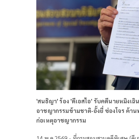
'สนธิญา' ร้อง 'ดีเอสไอ' รับคดีนายหมิงเฉิ
อาชญากรรมข้ามชาติ-อั้งยี่ ซ่องโจร ค้า
ก่อเหตุอาชญากรรม
14 พ.ค.2569 - ที่กรมสอบสวนคดีพิเศษ (ดีเอส