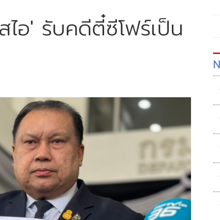
ไอ' รับคดีตี๋ซีโฟร์เป็น
N