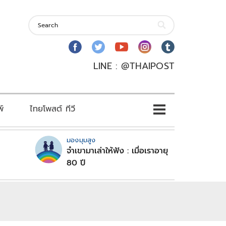
LINE : @THAIPOST
พ์
ไทยโพสต์ ทีวี
มองมุมสูง
จำเขามาเล่าให้ฟัง : เมื่อเราอายุ
80 ปี