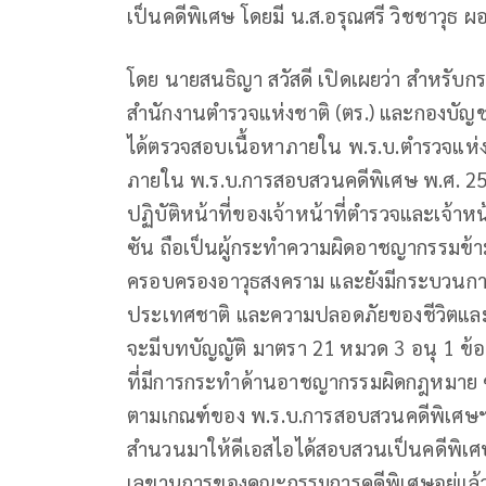
เป็นคดีพิเศษ โดยมี น.ส.อรุณศรี วิชชาวุธ ผอ
โดย นายสนธิญา สวัสดี เปิดเผยว่า สำหรับกรณ
สำนักงานตำรวจแห่งชาติ (ตร.) และกองบัญ
ได้ตรวจสอบเนื้อหาภายใน พ.ร.บ.ตำรวจแห่งช
ภายใน พ.ร.บ.การสอบสวนคดีพิเศษ พ.ศ. 254
ปฏิบัติหน้าที่ของเจ้าหน้าที่ตำรวจและเจ้าหน
ซัน ถือเป็นผู้กระทำความผิดอาชญากรรมข้ามช
ครอบครองอาวุธสงคราม และยังมีกระบวนการต่า
ประเทศชาติ และความปลอดภัยของชีวิตและท
จะมีบทบัญญัติ มาตรา 21 หมวด 3 อนุ 1 ข้อ 
ที่มีการกระทำด้านอาชญากรรมผิดกฎหมาย ซ่องส
ตามเกณฑ์ของ พ.ร.บ.การสอบสวนคดีพิเศษฯ ด
สำนวนมาให้ดีเอสไอได้สอบสวนเป็นคดีพิเศ
เลขานุการของคณะกรรมการคดีพิเศษอยู่แล้ว จ