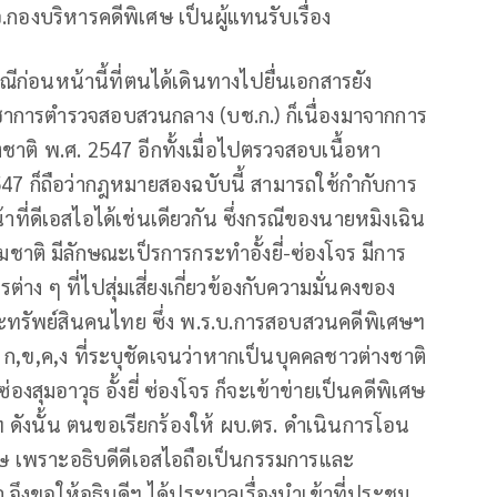
.กองบริหารคดีพิเศษ เป็นผู้แทนรับเรื่อง
ีก่อนหน้านี้ที่ตนได้เดินทางไปยื่นเอกสารยัง
ชาการตำรวจสอบสวนกลาง (บช.ก.) ก็เนื่องมาจากการ
าติ พ.ศ. 2547 อีกทั้งเมื่อไปตรวจสอบเนื้อหา
7 ก็ถือว่ากฎหมายสองฉบับนี้ สามารถใช้กำกับการ
้าที่ดีเอสไอได้เช่นเดียวกัน ซึ่งกรณีของนายหมิงเฉิน
าติ มีลักษณะเป็รการกระทำอั้งยี่-ซ่องโจร มีการ
ง ๆ ที่ไปสุ่มเสี่ยงเกี่ยวข้องกับความมั่นคงของ
รัพย์สินคนไทย ซึ่ง พ.ร.บ.การสอบสวนคดีพิเศษฯ
ก,ข,ค,ง ที่ระบุชัดเจนว่าหากเป็นบุคคลชาวต่างชาติ
ุมอาวุธ อั้งยี่ ซ่องโจร ก็จะเข้าข่ายเป็นคดีพิเศษ
ังนั้น ตนขอเรียกร้องให้ ผบ.ตร. ดำเนินการโอน
ษ เพราะอธิบดีดีเอสไอถือเป็นกรรมการและ
ึงขอให้อธิบดีฯ ได้ประมวลเรื่องนำเข้าที่ประชุม