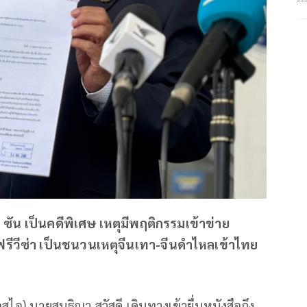
น ซัน เป็นคดีพิเศษ เหตุมีพฤติกรรมเข้าข่าย
นฟรีวีซ่า เป็นชนวนเหตุจีนเทา-จีนดำไหลเข้าไทย
ไอ) นายสนธิญา สวัสดี เดินทางเข้ายื่นหนังสือถึง