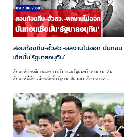
สอบท้องถิ่น-ฮั้วสว.-ผลงานไม่ออก บั่นทอน
เชื่อมั่น'รัฐบาลอนุทิน'
สัปดาห์ก่อนมีกระแสข่าวปรับคณะรัฐมนตรี (ครม.) มาต้น
สัปดาห์นี้มีข่าวลือพลิกขั้วรัฐบาล ส้ม-แดง-เขียว พรรค
ประชาชน พรรคเพื่อไทย และพรรคกล้าธรรม จับมือกัน