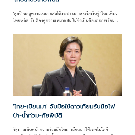
'ศุภจี' ขอดูความเหมาะสมใช้งบประมาณ หรือเงินกู้ 'ไทยเที่ยว
ไทยพลัส' รับต้องดูความเหมาะสม ไม่จำเป็นต้องออกพร้อม
'ไทยช่วยไทยพลัส'
'ไทย-เมียนมา' จับมือใช้ดาวเทียมรับมือไฟ
ป่า-น้ำท่วม-ภัยพิบัติ
รัฐบาลเดินหน้าความร่วมมือไทย–เมียนมา ใช้เทคโนโลยี