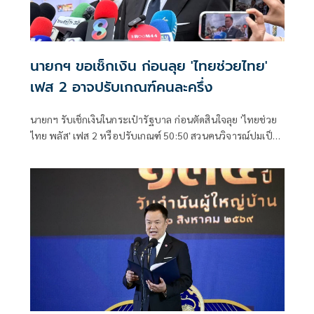
นายกฯ ขอเช็กเงิน ก่อนลุย 'ไทยช่วยไทย'
เฟส 2 อาจปรับเกณฑ์คนละครึ่ง
นายกฯ รับเช็กเงินในกระเป๋ารัฐบาล ก่อนตัดสินใจลุย 'ไทยช่วย
ไทย พลัส' เฟส 2 หรือปรับเกณฑ์ 50:50 สวนคนวิจารณ์ปมเป็น
ภาระประชาชน ชี้การค้า-จีดีพี พุ่งไม่พูดถึง ยันสถานะคลังยัง
แข็งแรง