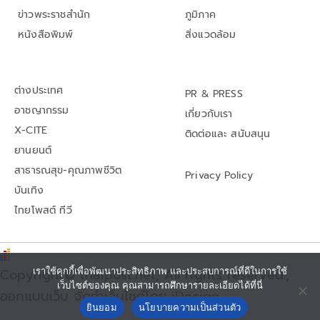
ข่าวพระราชสำนัก
ภูมิภาค
หนังสือพิมพ์
สิ่งแวดล้อม
ต่างประเทศ
PR & PRESS
อาชญากรรม
เกี่ยวกับเรา
X-CITE
ติดต่อและ สนับสนุน
ยานยนต์
สาธารณสุข-คุณภาพชีวิต
Privacy Policy
บันเทิง
ไทยโพสต์ ทีวี
เราใช้คุกกี้เพื่อพัฒนาประสิทธิภาพ และประสบการณ์ที่ดีในการใช้
Copyright© thaipost.net, All rights reserved.,
เว็บไซต์ของคุณ คุณสามารถศึกษารายละเอียดได้ที่นี่
ออกแบบเว็บ จัดทำเว็บไซต์โดย iDesign
ยินยอม
นโยบายความเป็นส่วนตัว