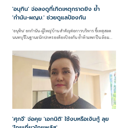
'อนุทิน' จ่อลงดูที่เกิดเหตุกราดยิง ย้ำ
'กำนัน-ผญบ.' ช่วยดูแลป้องกัน
'อนุทิน' ยกกำนัน-ผู้ใหญ่บ้าน สำคัญต่อการบริหาร ชี้เหตุสลด
นนทบุรีในฐานะนักปกครองต้องป้องกัน ย้ำห้ามพกปืน ล้อม
คอกแล้วแต่ยังเล็ดลอดได้ ขอร่วมมือดูแลพื้นที่เข้ม เตรียมรุดลงดู
ที่เกิดเหตุ
'ศุภจี' จ่อคุย 'เอกนิติ' ใช้งบหรือเงินกู้ ลุย
'ไทยเที่ยวไทยพลัส'