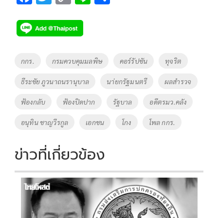
ac
wi
o
n
h
e
tt
p
e
ar
b
er
y
e
o
Li
Tags
กกร.
กรมควบคุมมลพิษ
คอร์รัปชัน
ทุจริต
o
n
ธีระชัย ภูวนาถนรานุบาล
นา่ยกรัฐมนตรี
ผลสำรวจ
k
k
ฟ้องกลับ
ฟ้องปิดปาก
รัฐบาล
อดีตรมว.คลัง
อนุทิน ชาญวีรกูล
เอกชน
โกง
โพล กกร.
ข่าวที่เกี่ยวข้อง