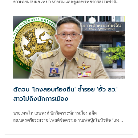
ดาวเทียมรับมือไฟป่า น้ำท่วม และดูแลทรัพยากรธรรมชาติ
ชายแดน ยกระดับการจัดการภัยพิบัติและสิ่งแวดล้อมร่วมกัน
ตัดจบ 'โกงสอบท้องถิ่น' ซ้ำรอย 'ฮั้ว สว.'
สาวไม่ถึงนักการเมือง
นายเทพไท เสนพงศ์ นักวิเคราะห์การเมือง อดีต
สส.นครศรีธรรมราช โพสต์ข้อความผ่านเฟซบุ๊กในหัวข้อ "โกง
สว.-โกงสอบท้องถิ่น ตัดจบ ไม่ถึงนักการเมือง โดยระบุว่า