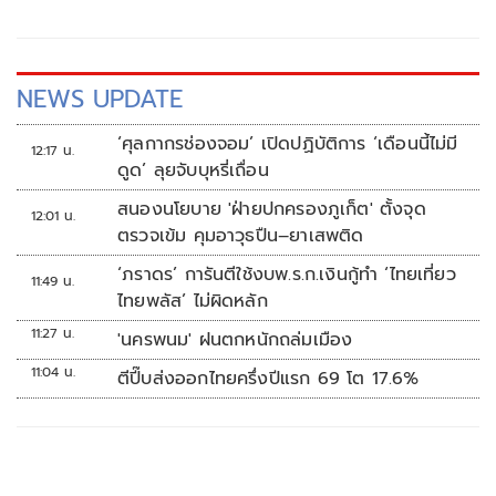
NEWS UPDATE
‘ศุลกากรช่องจอม’ เปิดปฏิบัติการ ‘เดือนนี้ไม่มี
12:17 น.
ดูด’ ลุยจับบุหรี่เถื่อน
สนองนโยบาย 'ฝ่ายปกครองภูเก็ต' ตั้งจุด
12:01 น.
ตรวจเข้ม คุมอาวุธปืน–ยาเสพติด
‘ภราดร’ การันตีใช้งบพ.ร.ก.เงินกู้ทำ ‘ไทยเที่ยว
11:49 น.
ไทยพลัส’ ไม่ผิดหลัก
11:27 น.
'นครพนม' ฝนตกหนักถล่มเมือง
11:04 น.
ตีปี๊บส่งออกไทยครึ่งปีแรก 69 โต 17.6%