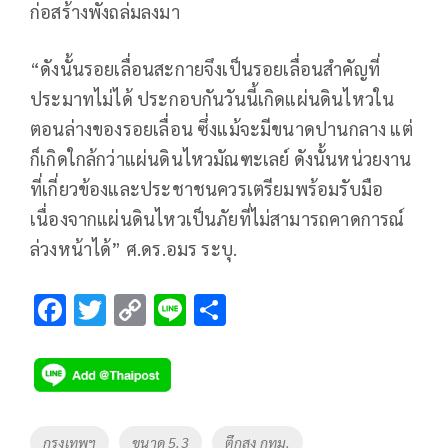
ก่อสร้างพังถล่มลงมา
“ดังนั้นรอยเลื่อนสะกายจึงเป็นรอยเลื่อนสำคัญที่
ประมาทไม่ได้ ประกอบกันวันนี้เกิดแผ่นดินไหวใน
ตอนล่างของรอยเลื่อน ซึ่งแม้จะมีขนาดปานกลาง แต่
ก็เกิดใกล้กว่าแผ่นดินไหวมัณฑะเลย์ ดังนั้นหน่วยงาน
ที่เกี่ยวข้องและประชาชนควรเตรียมพร้อมรับมือ
เนื่องจากแผ่นดินไหวเป็นภัยที่ไม่สามารถคาดการณ์
ล่วงหน้าได้” ศ.ดร.อมร ระบุ.
F
T
C
Li
S
ac
wi
o
n
h
e
tt
p
e
ar
b
er
y
e
o
Li
Tags
กรุงเทพฯ
ขนาด 5.3
ตึกสูง กทม.