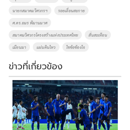
o
n
นายกสมาคมวิศวกรฯ
รอยเลื่อนสะกาย
k
k
ศ.ดร.อมร พิมานมาศ
สมาคมวิศวกรโครงสร้างแห่งประเทศไทย
สั่นสะเทือน
เมียนมา
แผ่นดินไหว
ไขข้อข้องใจ
ข่าวที่เกี่ยวข้อง