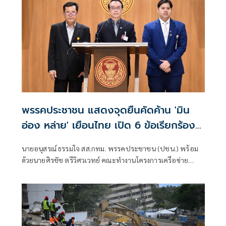
พรรคประชาชน แสดงจุดยืนคัดค้าน 'มิน
อ่อง หล่าย' เยือนไทย เปิด 6 ข้อเรียกร้อง
รัฐสภา-รัฐบาล
นายอนุสรณ์ ธรรมใจ สส.กทม. พรรคประชาชน (ปชน.) พร้อม
ด้วยนายศิรชัช ตรีวิศวเวทย์ คณะทำงานโครงการเครือข่าย
ประชาธิปไตยอาเซียนเพื่อสันติภาพ สิทธิมนุษยชน และการ
พัฒนาอย่างยั่งยืน แถลงคัดค้านการเยือนไทยอย่างเป็นทางการ
ของพลเอกอาวุโส มิน ออง ไลง์