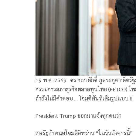
19 พ.ค. 2569- ดร.กอบศักดิ์ ภูตระกูล อดี
กรรมการสภาธุรกิจตลาดทุนไทย (FETCO) โพ
ถ้ายังไม่มีคำตอบ … โจมตีทันทีเต็มรูปแบบ !!!
President Trump ออกมาแจ้งทุกคนว่า
สหรัฐกำหนดโจมตีอิหร่าน “ในวันอังคารนี้”