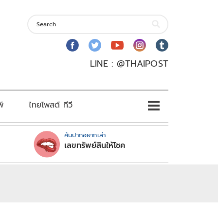
LINE : @THAIPOST
พ์
ไทยโพสต์ ทีวี
คันปากอยากเล่า
เลขทรัพย์สินให้โชค