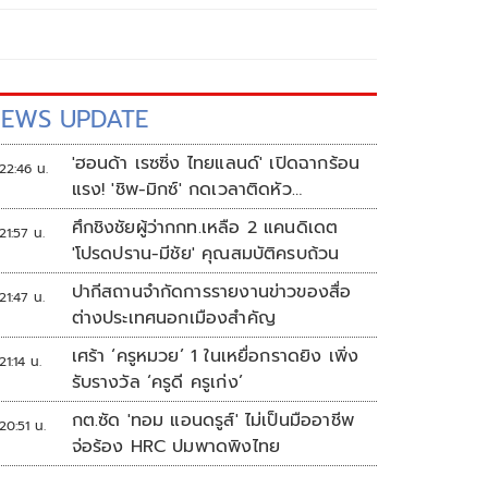
EWS UPDATE
'ฮอนด้า เรซซิ่ง ไทยแลนด์' เปิดฉากร้อน
22:46 น.
แรง! 'ชิพ-มิกซ์' กดเวลาติดหัว
แถว ARRC สนาม 4 ที่มัลดาลิกา
ศึกชิงชัยผู้ว่ากกท.เหลือ 2 แคนดิเดต
21:57 น.
'โปรดปราน-มีชัย' คุณสมบัติครบถ้วน
ปากีสถานจำกัดการรายงานข่าวของสื่อ
21:47 น.
ต่างประเทศนอกเมืองสำคัญ
เศร้า ‘ครูหมวย’ 1 ในเหยื่อกราดยิง เพิ่ง
21:14 น.
รับรางวัล ‘ครูดี ครูเก่ง’
กต.ซัด 'ทอม แอนดรูส์' ไม่เป็นมืออาชีพ
20:51 น.
จ่อร้อง HRC ปมพาดพิงไทย