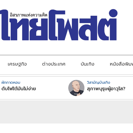
เศรษฐกิจ
ต่างประเทศ
บันเทิง
หนังสือพิม
ผักกาดหอม
วิสามัญบันเทิง
ดับไฟใต้มันไม่ง่าย
สุภาพบุรุษผู้อาวุโส?