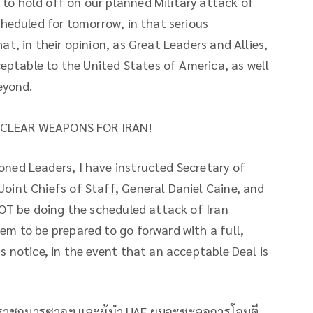
o hold off on our planned Military attack of
cheduled for tomorrow, in that serious
t, in their opinion, as Great Leaders and Allies,
ceptable to the United States of America, as well
eyond.
 NUCLEAR WEAPONS FOR IRAN!
ned Leaders, I have instructed Secretary of
oint Chiefs of Staff, General Daniel Caine, and
NOT be doing the scheduled attack of Iran
em to be prepared to go forward with a full,
s notice, in the event that an acceptable Deal is
ฎราชกุมารซาอุฯ และผู้นำ UAE ผมจะชะลอการโจมตี