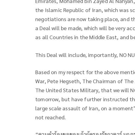
Emirates, Mohamed bin Zayed Al Nahyan, t
the Islamic Republic of Iran, which was s
negotiations are now taking place, and tha
a Deal will be made, which will be very ac
as all Countries in the Middle East, and b
This Deal will include, importantly, NO
Based on my respect for the above mentio
War, Pete Hegseth, The Chairman of The J
The United States Military, that we will 
tomorrow, but have further instructed th
large scale assault of Iran, on a moment’
not reached.
“ตามคำร้องขอของเจ้าผู้ครองรัฐกาตาร์ มกุ