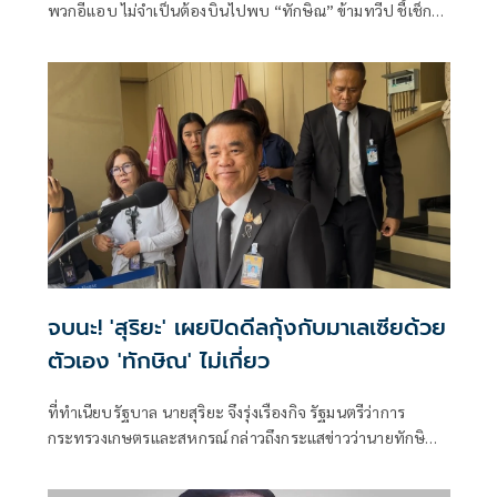
พวกอีแอบ ไม่จำเป็นต้องบินไปพบ “ทักษิณ” ข้ามทวีป ชี้เช็ก
เส้นทางบินก็รู้ความจริง พร้อมติด #ไม่มีปฏิญญาMonaco
จบนะ! 'สุริยะ' เผยปิดดีลกุ้งกับมาเลเซียด้วย
ตัวเอง 'ทักษิณ' ไม่เกี่ยว
ที่ทำเนียบรัฐบาล นายสุริยะ จึงรุ่งเรืองกิจ รัฐมนตรีว่าการ
กระทรวงเกษตรและสหกรณ์ กล่าวถึงกระแสข่าวว่านายทักษิณ
ชินวัตร อดีตน