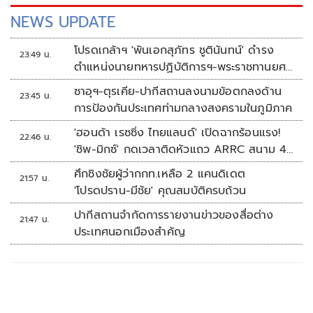
NEWS UPDATE
โปรดเกล้าฯ 'พันเอกสุภัทร ชูตินันทน์' ดำรง
23:49 น.
ตำแหน่งนายทหารปฏิบัติการฯ-พระราชทานยศ
'พลตรี'
ซาอุฯ-ตุรเคีย-ปากีสถานลงนามข้อตกลงด้าน
23:45 น.
การป้องกันประเทศท่ามกลางสงครามในภูมิภาค
'ฮอนด้า เรซซิ่ง ไทยแลนด์' เปิดฉากร้อนแรง!
22:46 น.
'ชิพ-มิกซ์' กดเวลาติดหัวแถว ARRC สนาม 4
ที่มัลดาลิกา
ศึกชิงชัยผู้ว่ากกท.เหลือ 2 แคนดิเดต
21:57 น.
'โปรดปราน-มีชัย' คุณสมบัติครบถ้วน
ปากีสถานจำกัดการรายงานข่าวของสื่อต่าง
21:47 น.
ประเทศนอกเมืองสำคัญ