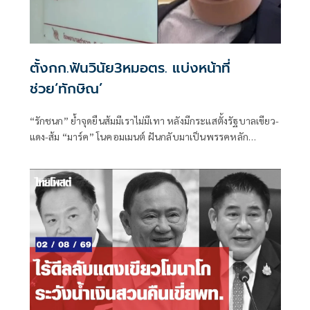
ตั้งกก.ฟันวินัย3หมอตร. แบ่งหน้าที่
ช่วย‘ทักษิณ’
“รักชนก” ย้ำจุดยืนส้มมีเราไม่มีเทา หลังมีกระแสตั้งรัฐบาลเขียว-
แดง-ส้ม “มาร์ค” โนคอมเมนต์ ฝันกลับมาเป็นพรรคหลัก
“ผบ.ตร.” ตั้งกรรมการสอบ