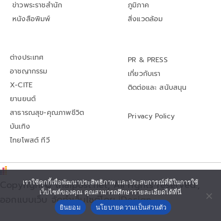
ข่าวพระราชสำนัก
ภูมิภาค
หนังสือพิมพ์
สิ่งแวดล้อม
ต่างประเทศ
PR & PRESS
อาชญากรรม
เกี่ยวกับเรา
X-CITE
ติดต่อและ สนับสนุน
ยานยนต์
สาธารณสุข-คุณภาพชีวิต
Privacy Policy
บันเทิง
ไทยโพสต์ ทีวี
Copyright© thaipost.net, All rights reserved.,
เราใช้คุกกี้เพื่อพัฒนาประสิทธิภาพ และประสบการณ์ที่ดีในการใช้
เว็บไซต์ของคุณ คุณสามารถศึกษารายละเอียดได้ที่นี่
ออกแบบเว็บ จัดทำเว็บไซต์โดย iDesign
ยินยอม
นโยบายความเป็นส่วนตัว