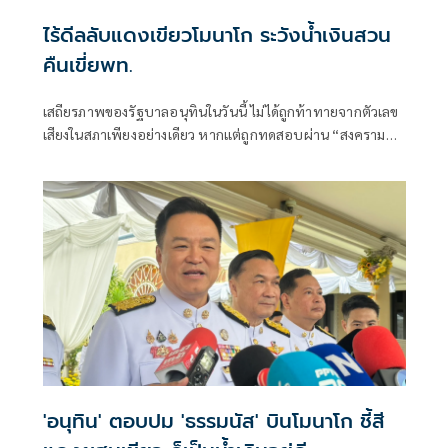
ไร้ดีลลับแดงเขียวโมนาโก ระวังน้ำเงินสวน
คืนเขี่ยพท.
เสถียรภาพของรัฐบาลอนุทินในวันนี้ ไม่ได้ถูกท้าทายจากตัวเลข
เสียงในสภาเพียงอย่างเดียว หากแต่ถูกทดสอบผ่าน “สงคราม
ข่าวลือ” และความพยายามสร้างภาพความแตกแยกภายในเครือ
ข่ายอำนาจของพรรคภูมิใจไทย
'อนุทิน' ตอบปม 'ธรรมนัส' บินโมนาโก ชี้สี