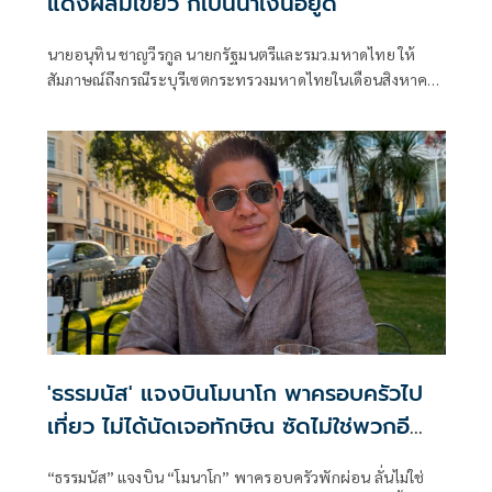
แดงผสมเขียว ก็เป็นน้ำเงินอยู่ดี
นายอนุทิน ชาญวีรกูล นายกรัฐมนตรีและรมว.มหาดไทย ให้
สัมภาษณ์ถึงกรณีระบุรีเซตกระทรวงมหาดไทยในเดือนสิงหาคม
จะเริ่มต้น ด้วยการโยกย้ายใช่หรือไม่ ว่า
'ธรรมนัส' แจงบินโมนาโก พาครอบครัวไป
เที่ยว ไม่ได้นัดเจอทักษิณ ซัดไม่ใช่พวกอี
แอบ
“ธรรมนัส” แจงบิน “โมนาโก” พาครอบครัวพักผ่อน ลั่นไม่ใช่