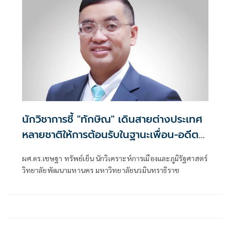
นักวิชาการชี้ "ทักษิณ" เดินสายต่างประเทศ
หลายชาติให้การต้อนรับในฐานะเพื่อน-อดีต
ผู้นำ ไร้นัยยะเชิงอำนาจ เชื่อรัฐบาลไม่ติดใจ
ผศ.ดร.เชษฐา ทรัพย์เย็น นักวิเคราะห์การเมืองและภูมิรัฐศาสตร์
เหตุอำนาจบริหารอยู่ที่รัฐบาล
วิทยาลัยพัฒนามหานคร มหาวิทยาลัยนวมินทราธิราช