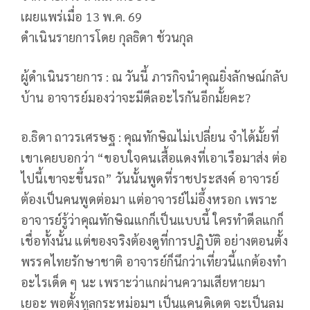
เผยแพร่เมื่อ 13 พ.ค. 69
ดำเนินรายการโดย กุลธิดา ช้วนกุล
ผู้ดำเนินรายการ : ณ วันนี้ ภารกิจนำคุณยิ่งลักษณ์กลับ
บ้าน อาจารย์มองว่าจะมีดีลอะไรกันอีกมั้ยคะ?
อ.ธิดา ถาวรเศรษฐ : คุณทักษิณไม่เปลี่ยน จำได้มั้ยที่
เขาเคยบอกว่า “ขอบใจคนเสื้อแดงที่เอาเรือมาส่ง ต่อ
ไปนี้เขาจะขึ้นรถ” วันนั้นพูดที่ราชประสงค์ อาจารย์
ต้องเป็นคนพูดต่อมา แต่อาจารย์ไม่อึ้งหรอก เพราะ
อาจารย์รู้ว่าคุณทักษิณแกก็เป็นแบบนี้ ใครทำดีลแกก็
เชื่อทั้งนั้น แต่ของจริงต้องดูที่การปฏิบัติ อย่างตอนตั้ง
พรรคไทยรักษาชาติ อาจารย์ก็นึกว่าเที่ยวนี้แกต้องทำ
อะไรเด็ด ๆ นะ เพราะว่าแกผ่านความเสียหายมา
เยอะ พอตั้งทูลกระหม่อมฯ เป็นแคนดิเดต จะเป็นลม