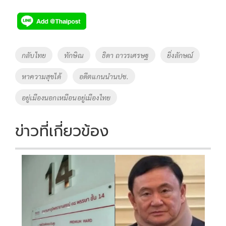
ac
wi
o
n
h
e
tt
p
e
ar
b
er
y
e
o
Li
Tags
กลับไทย
ทักษิณ
ธิดา ถาวรเศรษฐ
ยิ่งลักษณ์
o
n
หาความสุขได้
อดีตแกนนำนปช.
k
k
อยู่เมืองนอกเหมือนอยู่เมืองไทย
ข่าวที่เกี่ยวข้อง