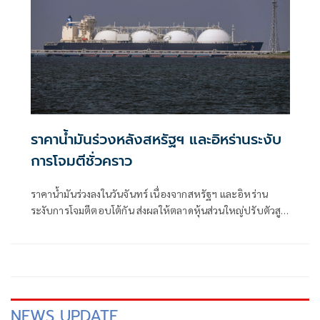
ระเบียบ ลุยปฏิรูปราชการ-สร้างคน ดันเศรษฐกิจกระจายตัว
ระดมพลังคนไทยยกกำลังประเทศ
ราคาน้ำมันร่วงหลังสหรัฐฯ และอิหร่านระงับ
การโจมตีชั่วคราว
ราคาน้ำมันร่วงลงในวันจันทร์ เนื่องจากสหรัฐฯ และอิหร่าน
ระงับการโจมตีตอบโต้กัน ส่งผลให้ตลาดหุ้นส่วนใหญ่ปรับตัวสูง
ขึ้นในช่วงเริ่มต้นสัปดาห์ที่เต็มไปด้วยผลประกอบการของบริษัท
และการตัดสินใจของธนาคารกลางต่างๆ
NEWS UPDATE