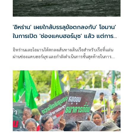
'อิหร่าน' เผยใกล้บรรลุข้อตกลงกับ' โอมาน'
ในการเปิด 'ช่องแคบฮอร์มุซ' แล้ว แต่การ
เปิดขึ้นอยู่กับสหรัฐฯ
อิหร่านและโอมานได้ตกลงเส้นทางเดินเรือสำหรับเรือที่แล่น
ผ่านช่องแคบฮอร์มุซ และกำลังดำเนินการขั้นสุดท้ายในการ
บริหารจัดการเส้นทางเดินเรือยุทธศาสตร์นี้ร่วมกัน เตหะราน
กล่าวเมื่อวันพุธที่ผ่านมา แม้ว่าเหตุการณ์ด้านความมั่นคงล่าสุด
จะเน้นย้ำถึงความเสี่ยงที่ยังคงมีอยู่สำหรับการขนส่งทางเรือใน
ภูมิภาคก็ตาม