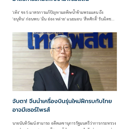
'เท้ง' ชง 5 มาตรการแก้ปัญหามลพิษน้ำข้ามพรมแดน ถึง
'อนุทิน' ก่อนพบ 'มิน อ่อง หล่าย' แนะมอบ 'สีหศักดิ์' รับผิดชอบ
หลัก ฝ่ายค้านติดตามความคืบหน้าทุกไตรมาส
จับตา! จีนนำเครื่องบินรุ่นใหม่ฝึกรบกับไทย
อาจมีเซอร์ไพรส์
นายนันทิวัฒน์ สามารถ อดีตเลขานุการรัฐมนตรีว่าการกระทรวง