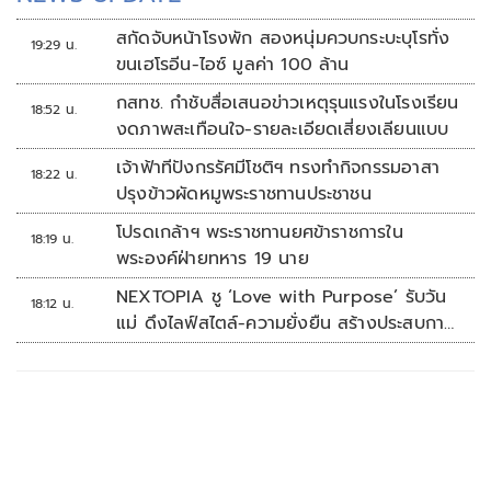
สกัดจับหน้าโรงพัก สองหนุ่มควบกระบะบุโรทั่ง
19:29 น.
ขนเฮโรอีน-ไอซ์ มูลค่า 100 ล้าน
กสทช. กำชับสื่อเสนอข่าวเหตุรุนแรงในโรงเรียน
18:52 น.
งดภาพสะเทือนใจ-รายละเอียดเสี่ยงเลียนแบบ
เจ้าฟ้าทีปังกรรัศมีโชติฯ ทรงทำกิจกรรมอาสา
18:22 น.
ปรุงข้าวผัดหมูพระราชทานประชาชน
โปรดเกล้าฯ พระราชทานยศข้าราชการใน
18:19 น.
พระองค์ฝ่ายทหาร 19 นาย
NEXTOPIA ชู ‘Love with Purpose’ รับวัน
18:12 น.
แม่ ดึงไลฟ์สไตล์-ความยั่งยืน สร้างประสบกา
รณ์ช้อปปิงมีความหมาย