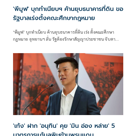
'พีมูฟ' บุกทำเนียบฯ ค้านยุบธนาคารที่ดิน ขอ
รัฐบาลเร่งตั้งคณะศึกษากฎหมาย
‘พีมูฟ’ บุกทำเนียบ ค้านยุบธนาคารที่ดิน เร่ง ตั้งคณะศึกษา
กฎหมาย อุทยานฯ ลั่น รัฐต้องรักษาสัญญาประชาชน จับตา
‘ทรงศักดิ์’ เตรียมคุยบ่ายนี้
'เท้ง' ฝาก 'อนุทิน' คุย 'มิน อ่อง หล่าย' 5
มาตรการแก้มลพิษข้ามพรมแดน