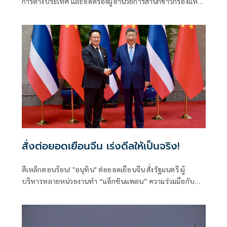
การต่างประเทศ และอดีตรองผู้อำนวยการสำนักข่าวกรองแห่ง
ชาติ โพสต์ข้อความผ่านเฟซบุ๊กในหัวข้อ "สัมพันธ์แนบแน่น"
สั่งต่อยอดเยือนจีน เร่งดีลให้เป็นจริง!
ตีเหล็กตอนร้อน! "อนุทิน" ต่อยอดเยือนจีน สั่งรัฐมนตรี ผู้
บริหารหลายหน่วยงานทำ “แอ็กชันแพลน” ความร่วมมือกับ
รัฐบาลจีนให้เป็นรูปธรรม ทั้งด้านการค้าการลงทุน ความมั่นคง
การปราบปรามอาชญากรรมข้ามชาติ การท่องเที่ยว เทคโนโลยี
แห่งอนาคตทั้งเอไอและอีวี ชูวิศวกรการเมืองฝ่าวิกฤตโลกไร้