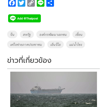
F
T
C
Li
S
ac
wi
o
n
h
e
tt
p
e
ar
b
er
y
e
o
Li
Tags
จีน
สหรัฐ
องค์กรพัฒนาเอกชน
เขื่อน
o
n
เครือข่ายภาคประชาชน
เอ็นจีโอ
แม่น้ำโขง
k
k
ข่าวที่เกี่ยวข้อง