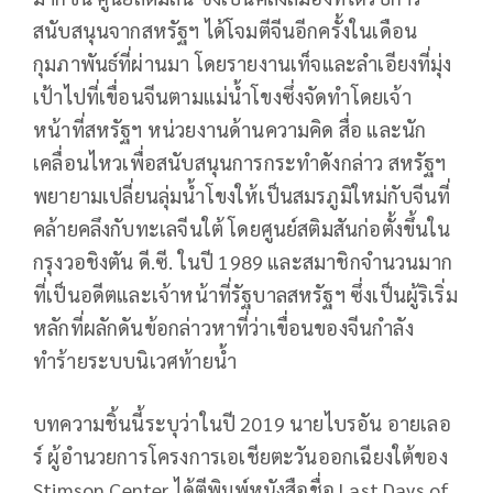
สนับสนุนจากสหรัฐฯ ได้โจมตีจีนอีกครั้งในเดือน
กุมภาพันธ์ที่ผ่านมา โดยรายงานเท็จและลำเอียงที่มุ่ง
เป้าไปที่เขื่อนจีนตามแม่น้ำโขงซึ่งจัดทำโดยเจ้า
หน้าที่สหรัฐฯ หน่วยงานด้านความคิด สื่อ และนัก
เคลื่อนไหวเพื่อสนับสนุนการกระทำดังกล่าว สหรัฐฯ
พยายามเปลี่ยนลุ่มน้ำโขงให้เป็นสมรภูมิใหม่กับจีนที่
คล้ายคลึงกับทะเลจีนใต้ โดยศูนย์สติมสันก่อตั้งขึ้นใน
กรุงวอชิงตัน ดี.ซี. ในปี 1989 และสมาชิกจำนวนมาก
ที่เป็นอดีตและเจ้าหน้าที่รัฐบาลสหรัฐฯ ซึ่งเป็นผู้ริเริ่ม
หลักที่ผลักดันข้อกล่าวหาที่ว่าเขื่อนของจีนกำลัง
ทำร้ายระบบนิเวศท้ายน้ำ
บทความชิ้นนี้ระบุว่าในปี 2019 นายไบรอัน อายเลอ
ร์ ผู้อำนวยการโครงการเอเชียตะวันออกเฉียงใต้ของ
Stimson Center ได้ตีพิมพ์หนังสือชื่อ Last Days of