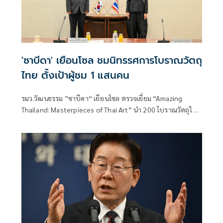
'ซาบีดา' เยือนโซล ชมนิทรรศการโบราณวัตถุ
ไทย ตั้งเป้าผู้ชม 1 แสนคน
รมว.วัฒนธรรม ”ซาบีดา“ เยือนโซล ตรวจเยี่ยม “Amazing
Thailand: Masterpieces of Thai Art” นำ 200 โบราณวัตถุไทย
จัดแสดงในพิพิธภัณฑสถานแห่งชาติเกาหลีใต้ นักท่องเที่ยวให้
ความสนใจ ตั้งเป้ายอดผู้เข้าชมไม่ต่ำกว่า 1 แสนคน