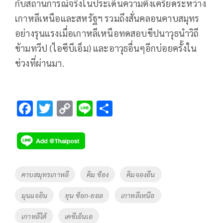
กับสถานการณ์จริงในประเด็นความตึงเครียดระหว่าง
เกาหลีเหนือและสหรัฐฯ รวมถึงสั่นคลอนคาบสมุทร
อย่างรุนแรงเมื่อเกาหลีเหนือทดสอบขีปนาวุธนำวิถี
ข้ามทวีป (ไอซีบีเอ็ม) และอาวุธอื่นๆอีกบ่อยครั้งใน
ช่วงที่ผ่านมา.
F
T
C
Li
S
ac
wi
o
n
h
e
tt
p
e
ar
b
er
y
e
o
Li
Tags
คาบสมุทรเกาหลี
คิม ซ็อง
คิมจองอึน
o
n
มุนแจอิน
ยุน ซ็อก-ยอล
เกาหลีเหนือ
k
k
เกาหลีใต้
เคซีเอ็นเอ