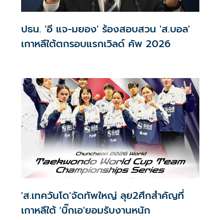
ปธน. 'อี แจ-มยอง' ร้องสอบสวน 'ส.บอล'
เกาหลีใต้ตกรอบแรกเวิลด์ คัพ 2026
'ส.เทควันโด'จัดทัพใหญ่ ลุย2ศึกสำคัญที่
เกาหลีใต้ 'บิ๊กเอ'ยอมรับงานหนัก