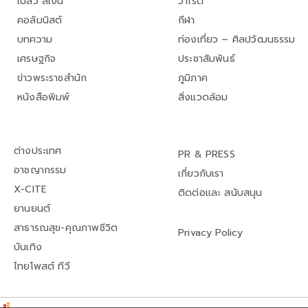
เปลว สีเงิน
วาไรตี้
คอลัมนิสต์
กีฬา
บทความ
ท่องเที่ยว – ศิลปวัฒนธรรม
เศรษฐกิจ
ประชาสัมพันธ์
ข่าวพระราชสำนัก
ภูมิภาค
หนังสือพิมพ์
สิ่งแวดล้อม
ต่างประเทศ
PR & PRESS
อาชญากรรม
เกี่ยวกับเรา
X-CITE
ติดต่อและ สนับสนุน
ยานยนต์
สาธารณสุข-คุณภาพชีวิต
Privacy Policy
บันเทิง
ไทยโพสต์ ทีวี