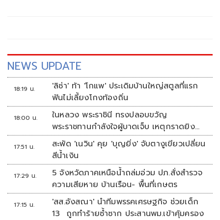
รอ ยังตอบอะไรไม่ได้ ถ้าตอบไป จะผิดกฎหมาย
NEWS UPDATE
'ลิซ่า' ท้า 'โกแพ' ประเดิมบ้านใหญ่สตูลที่แรก
18:19 น.
ฟันไม่เลี้ยงโกงท้องถิ่น
ในหลวง พระราชินี ทรงปลอบขวัญ
18:00 น.
พระราชทานกำลังใจผู้บาดเจ็บ เหตุกราดยิง
รร.เทพศิรินทร์นนทบุรี
สะพัด 'เนวิน' คุย 'บุญยิ่ง' จับตางูเขียวเปลี่ยน
17:51 น.
สีน้ำเงิน
5 จังหวัดภาคเหนือน้ำถล่มอ่วม ปภ.สั่งสำรวจ
17:29 น.
ความเสียหาย บ้านเรือน- พื้นที่เกษตร
'สส.อังสณา' นำทีมพรรคเศรษฐกิจ ช่วยเด็ก
17:15 น.
13 ถูกทำร้ายซ้ำซาก ประสานพม.เข้าคุ้มครอง