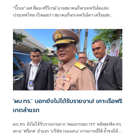
"บิ๊กเอ" ผศ.พิมล ศรีวิกรม์ นายสมาคมกีฬาเทควันโดแห่ง
ประเทศไทย เปิดเผยว่า สมาคมกีฬาเทควันโดฯ เตรียมส่ง
นักกีฬาเทควันโดทีมชาติไทย ชุดใหญ่ เข้าร่วมการแข่งขัน
รายการสำคัญที่เมืองชุนชอน ประเทศเกาหลีใต้ รวม 2 รายการ
ประกอบด้วย รายการ "Chuncheon 2026 World Taekwondo
World Cup Team Championships Series" ระหว่างวันที่ 14-
16 ก.ค.69 ต่อเนื่องด้วยรายการ "2026 Chuncheon Korea
Open International Taekwondo Championships" ระหว่าง
วันที่ 18-22 ก.ค.69
'ผบ.ทร.' บอกยังไม่ได้รับรายงาน! เคาะเรือฟริ
เกตลำแรก
ผบ.ทร. ยังไม่ได้รับรายงานจาก 'คณะกรรมการฯ' หลังสะพัด ทร.
เคาะ 'ฟริเกต' ลำแรก 'บริษัท Hanwha' จากเกาหลีใต้ ย้ำขอให้