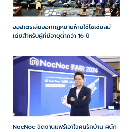
ออสเตรเลียออกกฎหมายห้ามใช้โซเชียลมี
เดียสำหรับผู้ที่มีอายุต่ำกว่า 16 ปี
NocNoc จัดงานแฟร์เอาใจคนรักบ้าน ผนึก