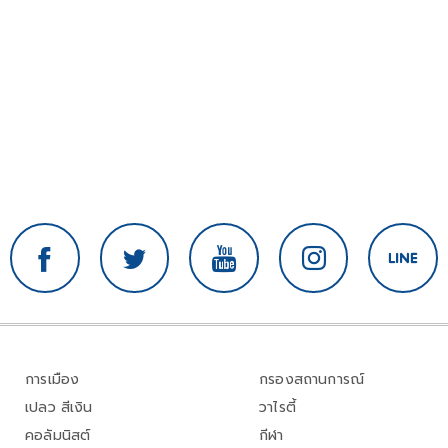
การเมือง
กรองสถานการณ์
เปลว สีเงิน
วาไรตี้
คอลัมนิสต์
กีฬา