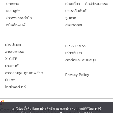
บทความ
ท่องเที่ยว – ศิลปวัฒนธรรม
เศรษฐกิจ
ประชาสัมพันธ์
ข่าวพระราชสำนัก
ภูมิภาค
หนังสือพิมพ์
สิ่งแวดล้อม
ต่างประเทศ
PR & PRESS
อาชญากรรม
เกี่ยวกับเรา
X-CITE
ติดต่อและ สนับสนุน
ยานยนต์
สาธารณสุข-คุณภาพชีวิต
Privacy Policy
บันเทิง
ไทยโพสต์ ทีวี
Copyright© thaipost.net, All rights reserved.,
เราใช้คุกกี้เพื่อพัฒนาประสิทธิภาพ และประสบการณ์ที่ดีในการใช้