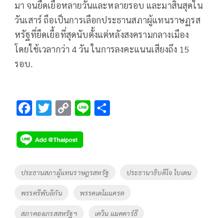
มา จนยืดเยื้อหลายวันและหลายรอบ และมาสิ้นสุดใน
วันเสาร์ ถือเป็นการเลือกประธานสภาผู้แทนราษฏรส
หรัฐที่ยืดเยื้อที่สุดนับตั้งแต่หลังสงครามกลางเมือง
โดยใช้เวลากว่า 4 วัน ในการลงคะแนนเสียงถึง 15
รอบ.
F
T
C
Li
S
ac
wi
o
n
h
e
tt
p
e
ar
b
er
y
e
o
Li
Tags
ประธานสภาผู้แทนราษฎรสหรัฐ
ประธานาธิบดีโจ ไบเดน
o
n
พรรครีพับลิกัน
พรรคเดโมแครต
k
k
สภาคองเกรสสหรัฐฯ
เควิน แมคคาร์ธี