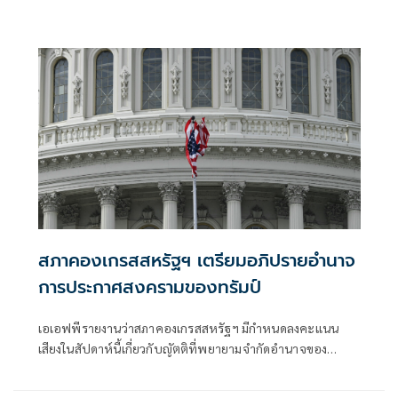
สภาคองเกรสสหรัฐฯ เตรียมอภิปรายอำนาจ
การประกาศสงครามของทรัมป์
เอเอฟพีรายงานว่าสภาคองเกรสสหรัฐฯ มีกำหนดลงคะแนน
เสียงในสัปดาห์นี้เกี่ยวกับญัตติที่พยายามจำกัดอำนาจของ
ประธานาธิบดีโดนัลด์ ทรัมป์ ในขณะที่เขากำลังทำสงครามกับ
อิหร่าน แต่เสียงข้างมากของพรรครีพับลิกันน่าจะปกป้องเขา