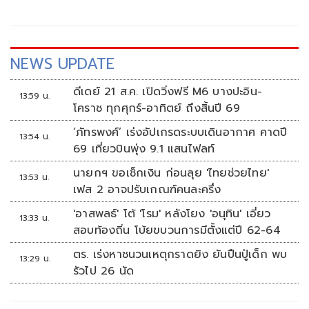
NEWS UPDATE
ดีเดย์ 21 ส.ค. เปิดวิ่งฟรี M6 บางปะอิน-
13:59 น.
โคราช ทุกศุกร์-อาทิตย์ ถึงสิ้นปี 69
‘ภัทรพงศ์’ เร่งอัปเกรดระบบเดินอากาศ คาดปี
13:54 น.
69 เที่ยวบินพุ่ง 9.1 แสนไฟลท์
นายกฯ ขอเช็กเงิน ก่อนลุย 'ไทยช่วยไทย'
13:53 น.
เฟส 2 อาจปรับเกณฑ์คนละครึ่ง
'อาสพลธ์' โต้ 'โรม' หลังโยง 'อนุทิน' เอี่ยว
13:33 น.
สอบท้องถิ่น โบ้ยขบวนการมีตั้งแต่ปี 62-64
ตร. เร่งหาชนวนเหตุกราดยิง ยันปืนปู่เด็ก พบ
13:29 น.
รัวไป 26 นัด