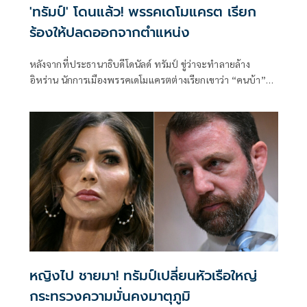
'ทรัมป์' โดนแล้ว! พรรคเดโมแครต เรียก
ร้องให้ปลดออกจากตำแหน่ง
หลังจากที่ประธานาธิบดีโดนัลด์ ทรัมป์ ขู่ว่าจะทำลายล้าง
อิหร่าน นักการเมืองพรรคเดโมแครตต่างเรียกเขาว่า “คนบ้า”
และเรียกร้องให้ปลดเขาออกจากตำแหน่ง
หญิงไป ชายมา! ทรัมป์เปลี่ยนหัวเรือใหญ่
กระทรวงความมั่นคงมาตุภูมิ