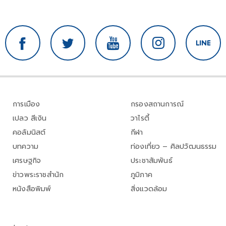
การเมือง
กรองสถานการณ์
เปลว สีเงิน
วาไรตี้
คอลัมนิสต์
กีฬา
บทความ
ท่องเที่ยว – ศิลปวัฒนธรรม
เศรษฐกิจ
ประชาสัมพันธ์
ข่าวพระราชสำนัก
ภูมิภาค
หนังสือพิมพ์
สิ่งแวดล้อม