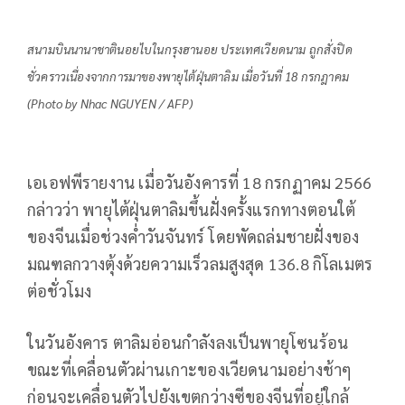
สนามบินนานาชาตินอยไบในกรุงฮานอย ประเทศเวียดนาม ถูกสั่งปิด
ชั่วคราวเนื่องจากการมาของพายุไต้ฝุ่นตาลิม เมื่อวันที่ 18 กรกฎาคม
(Photo by Nhac NGUYEN / AFP)
เอเอฟพีรายงาน เมื่อวันอังคารที่ 18 กรกฏาคม 2566
กล่าวว่า พายุไต้ฝุ่นตาลิมขึ้นฝั่งครั้งแรกทางตอนใต้
ของจีนเมื่อช่วงค่ำวันจันทร์ โดยพัดถล่มชายฝั่งของ
มณฑลกวางตุ้งด้วยความเร็วลมสูงสุด 136.8 กิโลเมตร
ต่อชั่วโมง
ในวันอังคาร ตาลิมอ่อนกำลังลงเป็นพายุโซนร้อน
ขณะที่เคลื่อนตัวผ่านเกาะของเวียดนามอย่างช้าๆ
ก่อนจะเคลื่อนตัวไปยังเขตกว่างซีของจีนที่อยู่ใกล้