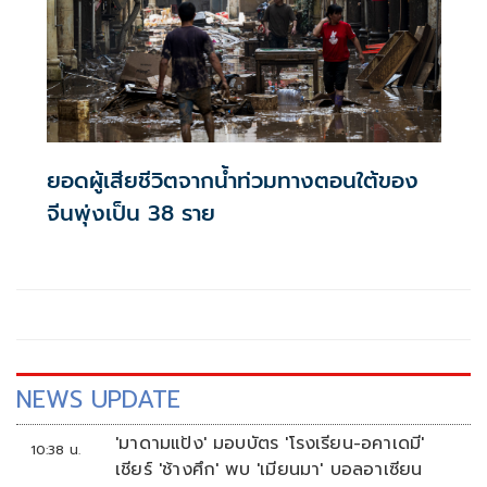
ยอดผู้เสียชีวิตจากน้ำท่วมทางตอนใต้ของ
จีนพุ่งเป็น 38 ราย
NEWS UPDATE
'มาดามแป้ง' มอบบัตร 'โรงเรียน-อคาเดมี'
10:38 น.
เชียร์ 'ช้างศึก' พบ 'เมียนมา' บอลอาเซียน