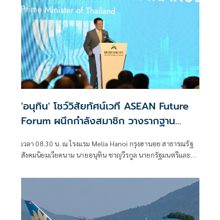
'อนุทิน' โชว์วิสัยทัศน์เวที ASEAN Future
Forum ผนึกกำลังสมาชิก วางรากฐาน
สันติภาพ-ความมั่นคง ดันแลนด์บริดจ์
เวลา 08.30 น. ณ โรงแรม Melia Hanoi กรุงฮานอย สาธารณรัฐ
สังคมนิยมเวียดนาม นายอนุทิน ชาญวีรกูล นายกรัฐมนตรีและรัฐ
มนตรีว่าก