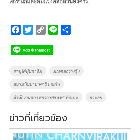
ตกหนักและลมแรงตลอดวันอังคาร.
F
T
C
Li
S
ac
wi
o
n
h
e
tt
p
e
ar
b
er
y
e
o
Li
Tags
พายุไต้ฝุ่นตาลิม
มณฑลกวางตุ้ง
o
n
สนามบินนานาชาตินอยไบ
k
k
สำนักงานสภาพอากาศแห่งชาติสเปน
ฮานอย
ข่าวที่เกี่ยวข้อง