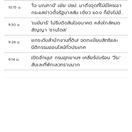
'โจ มณฑานี' เย้ย ปชป. มาถึงจุดที่ไม่มีใครเอา
10:15 น.
กระแสข่าวตั้งรัฐบาลส้ม เขียว แดง ก็ยังไม่มี
ฟ้าเลย
'เนย์มาร์' ไม่รีบตัดสินใจอนาคต หลังใกล้หมด
9:30 น.
สัญญา 'ซานโตส'
ยกระดับสำนักงานที่ดิน! จดทะเบียนสิทธิและ
9:26 น.
นิติกรรมออนไลน์ทั่วประเทศ
เปิดอีกมุม! กรมอุทยานฯ เคลียร์ปมร้อน 'วีระ'
9:14 น.
สับเละที่พักเลวทรามมาก