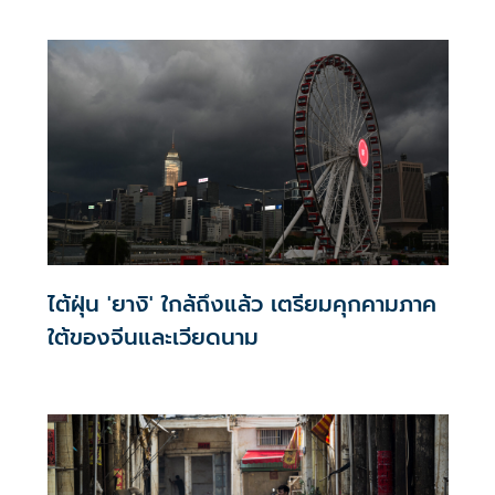
ไต้ฝุ่น 'ยางิ' ใกล้ถึงแล้ว เตรียมคุกคามภาค
ใต้ของจีนและเวียดนาม