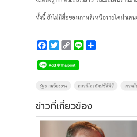
ทั้งนี้ ยังไม่มีสื่อของเกาหลีเหนือรายใดนำเส
F
T
C
Li
S
ac
wi
o
n
h
e
tt
p
e
ar
b
er
y
e
o
Li
Tags
รัฐบาลเปียงยาง
สถานีโทรทัศน์ซีซีทีวี
เกาหลี
o
n
k
k
ข่าวที่เกี่ยวข้อง