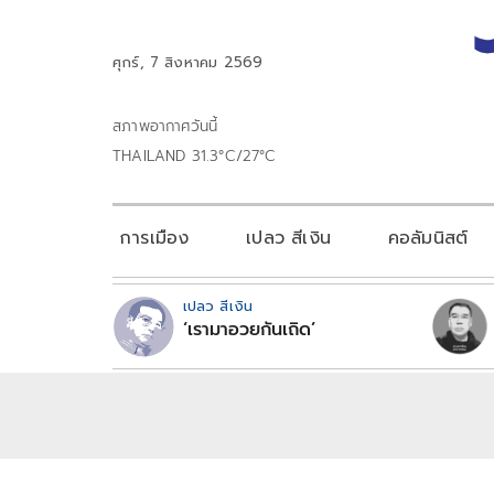
ศุกร์, 7 สิงหาคม 2569
สภาพอากาศวันนี้
THAILAND 31.3°C/27°C
การเมือง
เปลว สีเงิน
คอลัมนิสต์
เปลว สีเงิน
‘เรามาอวยกันเถิด’