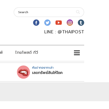
LINE : @THAIPOST
พ์
ไทยโพสต์ ทีวี
คันปากอยากเล่า
เลขทรัพย์สินให้โชค