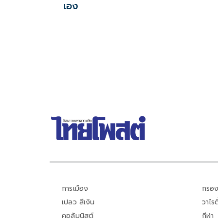
เอง
การเมือง
กรอง
เปลว สีเงิน
วาไรตี
คอลัมนิสต์
กีฬา