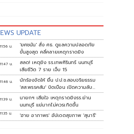
EWS UPDATE
'ยศชนัน' สั่ง ศธ. ดูแลความปลอดภัย
11:56 น.
ขั้นสูงสุด คลี่คลายเหตุกราดยิง
สลด! เหตุยิง รร.เทพศิรินทร์ นนทบุรี
11:47 น.
เสียชีวิต 7 ราย เจ็บ 15
นักร้องจัดให้ ยื่น ป.ป.ช.สอบจริยธรรม
11:46 น.
'สส.พรรคส้ม' บิดเบือน เปิดความลับ
'บังเกอร์ทหาร'
นายกฯ เสียใจ เหตุกราดยิงรร.ย่าน
11:39 น.
นนทบุรี แย่มากไม่ควรเกิดขึ้น
11:35 น.
'ฮาย อาภาพร' อัปเดตสุขภาพ 'สุนารี'