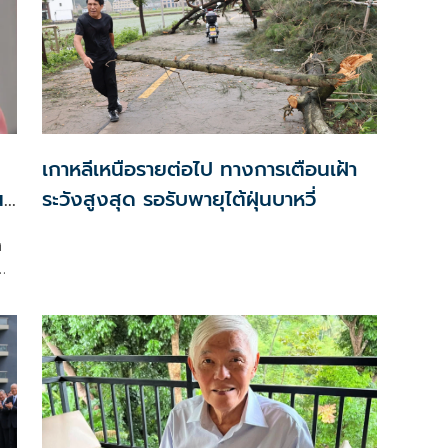
เกาหลีเหนือรายต่อไป ทางการเตือนเฝ้า
ปี
ระวังสูงสุด รอรับพายุไต้ฝุ่นบาหวี่
ง