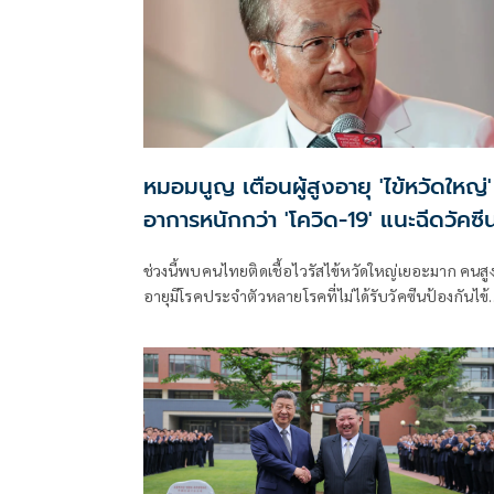
หมอมนูญ เตือนผู้สูงอายุ 'ไข้หวัดใหญ่'
อาการหนักกว่า 'โควิด-19' แนะฉีดวัคซีน
ละเข็ม ลดรุนแรง
ช่วงนี้พบคนไทยติดเชื้อไวรัสไข้หวัดใหญ่เยอะมาก คนสู
อายุมีโรคประจำตัวหลายโรคที่ไม่ได้รับวัคซีนป้องกันไข้
หวัดใหญ่ เวลาติดเชื้อ บางคนอาการหนัก