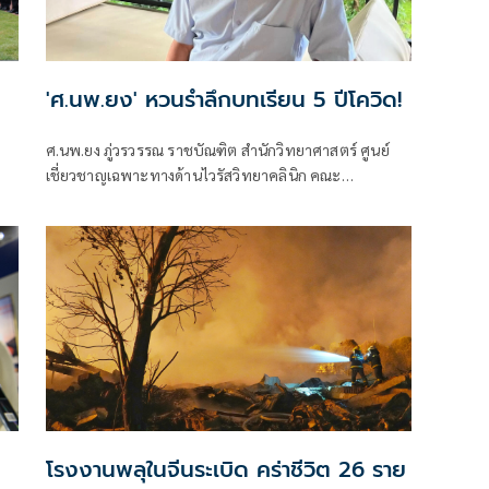
'ศ.นพ.ยง' หวนรำลึกบทเรียน 5 ปีโควิด!
ศ.นพ.ยง ภู่วรวรรณ ราชบัณฑิต สำนักวิทยาศาสตร์ ศูนย์
เชี่ยวชาญเฉพาะทางด้านไวรัสวิทยาคลินิก คณะ
แพทยศาสตร์ จุฬาลงกรณ์มหาวิทยาลัย
โรงงานพลุในจีนระเบิด คร่าชีวิต 26 ราย