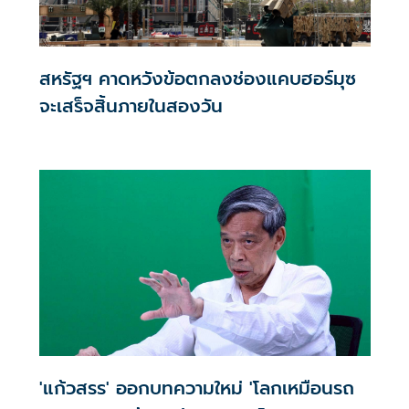
สหรัฐฯ คาดหวังข้อตกลงช่องแคบฮอร์มุซ
จะเสร็จสิ้นภายในสองวัน
'แก้วสรร' ออกบทความใหม่ 'โลกเหมือนรถ