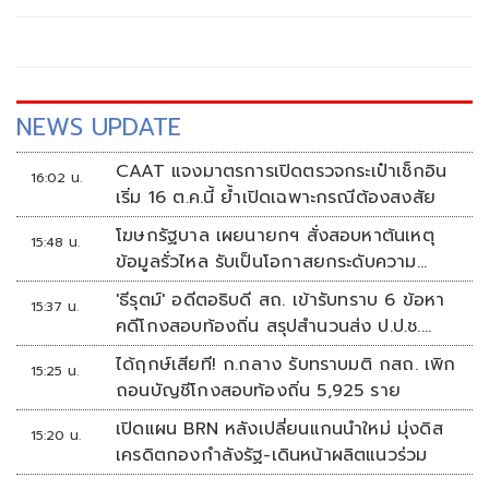
NEWS UPDATE
CAAT แจงมาตรการเปิดตรวจกระเป๋าเช็กอิน
16:02 น.
เริ่ม 16 ต.ค.นี้ ย้ำเปิดเฉพาะกรณีต้องสงสัย
โฆษกรัฐบาล เผยนายกฯ สั่งสอบหาต้นเหตุ
15:48 น.
ข้อมูลรั่วไหล รับเป็นโอกาสยกระดับความ
มั่นคงปลอดภัยข้อมูลภาครัฐทั้งระบบ
'ธีรุตม์' อดีตอธิบดี สถ. เข้ารับทราบ 6 ข้อหา
15:37 น.
คดีโกงสอบท้องถิ่น สรุปสำนวนส่ง ป.ป.ช.
สัปดาห์หน้า
ได้ฤกษ์เสียที! ก.กลาง รับทราบมติ กสถ. เพิก
15:25 น.
ถอนบัญชีโกงสอบท้องถิ่น 5,925 ราย
เปิดแผน BRN หลังเปลี่ยนแกนนำใหม่ มุ่งดิส
15:20 น.
เครดิตกองกำลังรัฐ-เดินหน้าผลิตแนวร่วม