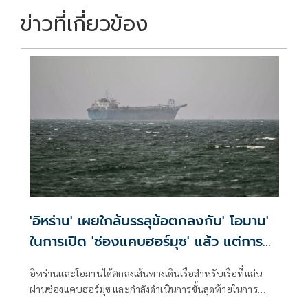
ข่าวที่เกี่ยวข้อง
'อิหร่าน' เผยใกล้บรรลุข้อตกลงกับ' โอมาน'
ในการเปิด 'ช่องแคบฮอร์มุซ' แล้ว แต่การ
เปิดขึ้นอยู่กับสหรัฐฯ
อิหร่านและโอมานได้ตกลงเส้นทางเดินเรือสำหรับเรือที่แล่น
ผ่านช่องแคบฮอร์มุซ และกำลังดำเนินการขั้นสุดท้ายในการ
บริหารจัดการเส้นทางเดินเรือยุทธศาสตร์นี้ร่วมกัน เตหะราน