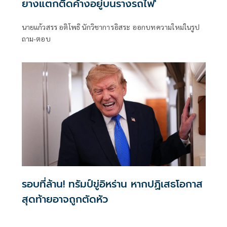
ยางแตกติดค้างอยู่บนรางรถไฟ'
นายแก้วสรร อติโพธิ นักวิชาการอิสระ ออกบทความใหม่ในรูป
ถาม-ตอบ
รอบที่ล้าน! ทรัมป์ขู่อิหร่าน หากปฏิเสธโอกาส
สุดท้ายอาจถูกตัดหัว