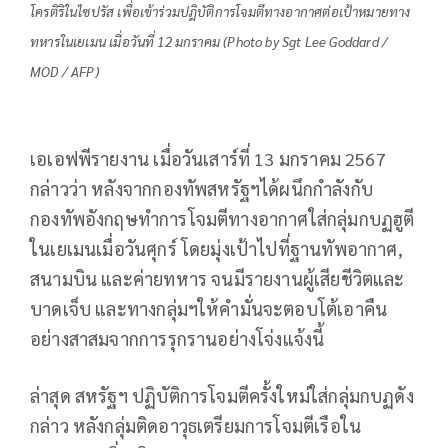
โครติริในไซปรัส เพื่อเข้าร่วมปฎิบัติการโจมตีทางอากาศต่อเป้าหมายทาง
ทหารในเยเมน เมื่อวันที่ 12 มกราคม (Photo by Sgt Lee Goddard /
MOD / AFP)
เอเอฟพีรายงาน เมื่อวันเสาร์ที่ 13 มกราคม 2567
กล่าวว่า หลังจากกองทัพสหรัฐฯได้ผนึกกำลังกับ
กองทัพอังกฤษทำการโจมตีทางอากาศใส่กลุ่มกบฏฮูตี
ในเยเมนเมื่อวันศุกร์ โดยมุ่งเป้าไปที่ฐานทัพอากาศ,
สนามบิน และค่ายทหาร จนมีรายงานผู้เสียชีวิตและ
บาดเจ็บ และทางกลุ่มฯให้คำมั่นจะตอบโต้เอาคืน
อย่างสาสมจากการรุกรานอย่างโจ่งแจ้งนี้
ล่าสุด สหรัฐฯ ปฏิบัติการโจมตีครั้งใหม่ใส่กลุ่มกบฏดัง
กล่าว หลังกลุ่มติดอาวุธเตรียมการโจมตีเรือใน