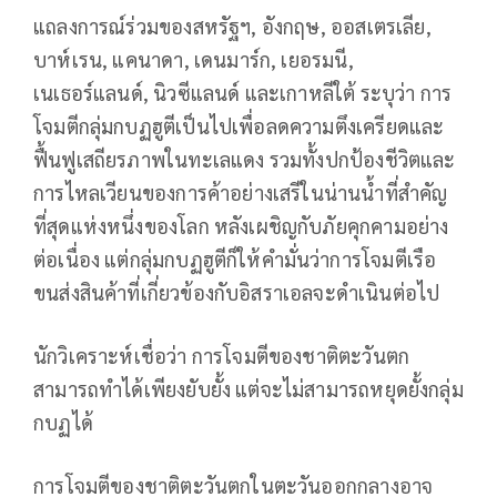
แถลงการณ์ร่วมของสหรัฐฯ, อังกฤษ, ออสเตรเลีย,
บาห์เรน, แคนาดา, เดนมาร์ก, เยอรมนี,
เนเธอร์แลนด์, นิวซีแลนด์ และเกาหลีใต้ ระบุว่า การ
โจมตีกลุ่มกบฏฮูตีเป็นไปเพื่อลดความตึงเครียดและ
ฟื้นฟูเสถียรภาพในทะเลแดง รวมทั้งปกป้องชีวิตและ
การไหลเวียนของการค้าอย่างเสรีในน่านน้ำที่สำคัญ
ที่สุดแห่งหนึ่งของโลก หลังเผชิญกับภัยคุกคามอย่าง
ต่อเนื่อง แต่กลุ่มกบฏฮูตีก็ให้คำมั่นว่าการโจมตีเรือ
ขนส่งสินค้าที่เกี่ยวข้องกับอิสราเอลจะดำเนินต่อไป
นักวิเคราะห์เชื่อว่า การโจมตีของชาติตะวันตก
สามารถทำได้เพียงยับยั้ง แต่จะไม่สามารถหยุดยั้งกลุ่ม
กบฏได้
การโจมตีของชาติตะวันตกในตะวันออกกลางอาจ