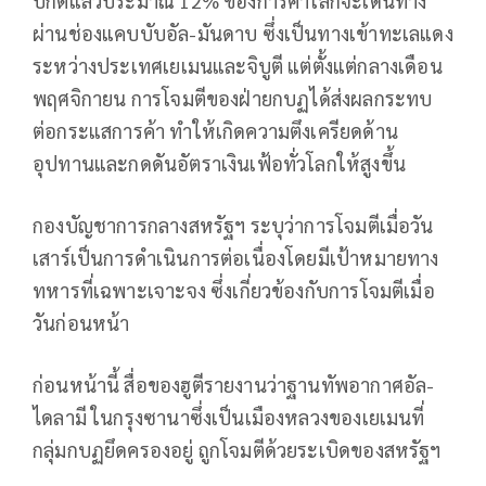
ปกติแล้วประมาณ 12% ของการค้าโลกจะเดินทาง
ผ่านช่องแคบบับอัล-มันดาบ ซึ่งเป็นทางเข้าทะเลแดง
ระหว่างประเทศเยเมนและจิบูตี แต่ตั้งแต่กลางเดือน
พฤศจิกายน การโจมตีของฝ่ายกบฏได้ส่งผลกระทบ
ต่อกระแสการค้า ทำให้เกิดความตึงเครียดด้าน
อุปทานและกดดันอัตราเงินเฟ้อทั่วโลกให้สูงขึ้น
กองบัญชาการกลางสหรัฐฯ ระบุว่าการโจมตีเมื่อวัน
เสาร์เป็นการดำเนินการต่อเนื่องโดยมีเป้าหมายทาง
ทหารที่เฉพาะเจาะจง ซึ่งเกี่ยวข้องกับการโจมตีเมื่อ
วันก่อนหน้า
ก่อนหน้านี้ สื่อของฮูตีรายงานว่าฐานทัพอากาศอัล-
ไดลามี ในกรุงซานาซึ่งเป็นเมืองหลวงของเยเมนที่
กลุ่มกบฏยึดครองอยู่ ถูกโจมตีด้วยระเบิดของสหรัฐฯ