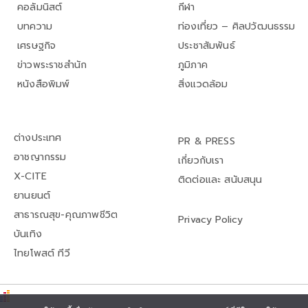
คอลัมนิสต์
กีฬา
บทความ
ท่องเที่ยว – ศิลปวัฒนธรรม
เศรษฐกิจ
ประชาสัมพันธ์
ข่าวพระราชสำนัก
ภูมิภาค
หนังสือพิมพ์
สิ่งแวดล้อม
ต่างประเทศ
PR & PRESS
อาชญากรรม
เกี่ยวกับเรา
X-CITE
ติดต่อและ สนับสนุน
ยานยนต์
สาธารณสุข-คุณภาพชีวิต
Privacy Policy
บันเทิง
ไทยโพสต์ ทีวี