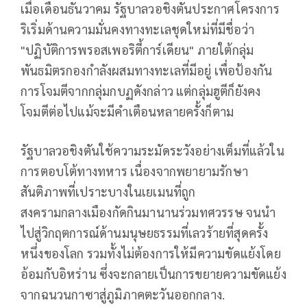
เมื่อเดือนธันวาคม รัฐบาลวอชิงตันประกาศโครงการ
ริเริ่มด้านความมั่นคงทางทะเลชุดใหม่ที่มีชื่อว่า
"ปฏิบัติการพรอสเพอริตี้การ์เดียน" ภายใต้กลุ่ม
พันธมิตรกองกำลังผสมทางทะเลที่มีอยู่ เพื่อป้องกัน
การโจมตีจากกลุ่มกบฏดังกล่าว แต่กลุ่มฮูตีก็ยังคง
โจมตีต่อไปแม้จะมีคำเตือนหลายครั้งก็ตาม
รัฐบาลวอชิงตันใช้ความระมัดระวังอย่างเต็มที่แล้วใน
การตอบโต้ทางทหาร เนื่องจากพยายามรักษา
สันติภาพที่เปราะบางในเยเมนที่ถูก
สงครามกลางเมืองกัดกินมานานร่วมทศวรรษ จนนำ
ไปสู่วิกฤตการณ์ด้านมนุษยธรรมที่เลวร้ายที่สุดครั้ง
หนึ่งของโลก รวมทั้งไม่ต้องการให้มีความขัดแย้งโดย
อ้อมกับอิหร่าน ซึ่งจะกลายเป็นการขยายความขัดแย้ง
จากฉนวนกาซาสู่ภูมิภาคตะวันออกกลาง.