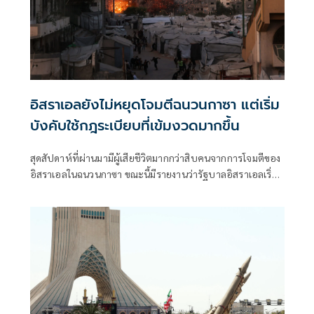
อิสราเอลยังไม่หยุดโจมตีฉนวนกาซา แต่เริ่ม
บังคับใช้กฎระเบียบที่เข้มงวดมากขึ้น
สุดสัปดาห์ที่ผ่านมามีผู้เสียชีวิตมากกว่าสิบคนจากการโจมตีของ
อิสราเอลในฉนวนกาซา ขณะนี้มีรายงานว่ารัฐบาลอิสราเอลเริ่ม
เข้มงวดแนวทางปฏิบัติสำหรับการโจมตีลักษณะดังกล่าวแล้ว