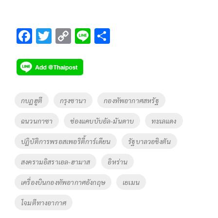
F
T
C
Li
S
ac
wi
o
n
h
e
tt
p
e
ar
b
er
y
e
o
Li
Tags
กบฏฮูตี
กรุงซานา
กองทัพอากาศสหรัฐ
o
n
ฉนวนกาซา
ช่องแคบบับอัล-มันดาบ
ทะเลแดง
k
k
ปฏิบัติการพรอสเพอริตี้การ์เดียน
รัฐบาลวอชิงตัน
สงครามอิสราเอล-ฮามาส
อิหร่าน
เครื่องบินกองทัพอากาศอังกฤษ
เยเมน
โจมตีทางอากาศ