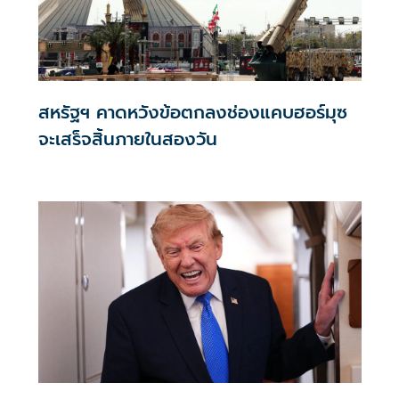
สหรัฐฯ คาดหวังข้อตกลงช่องแคบฮอร์มุซ
จะเสร็จสิ้นภายในสองวัน