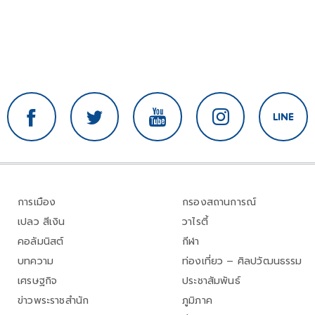
การเมือง
กรองสถานการณ์
เปลว สีเงิน
วาไรตี้
คอลัมนิสต์
กีฬา
บทความ
ท่องเที่ยว – ศิลปวัฒนธรรม
เศรษฐกิจ
ประชาสัมพันธ์
ข่าวพระราชสำนัก
ภูมิภาค