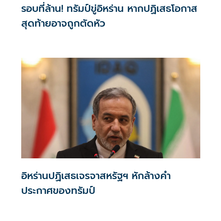
รอบที่ล้าน! ทรัมป์ขู่อิหร่าน หากปฏิเสธโอกาส
สุดท้ายอาจถูกตัดหัว
อิหร่านปฏิเสธเจรจาสหรัฐฯ หักล้างคำ
ประกาศของทรัมป์