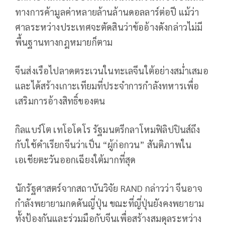
ทางการค้ามูลค่าหลายล้านล้านดอลลาร์ต่อปี แม้ว่า
ศาลระหว่างประเทศจะตัดสินว่าข้ออ้างดังกล่าวไม่มี
พื้นฐานทางกฎหมายก็ตาม
จีนส่งเรือไปลาดตระเวนในทะเลจีนใต้อย่างสม่ำเสมอ
และได้สร้างเกาะเทียมที่ประจำการกำลังทหารเพื่อ
เสริมการอ้างสิทธิ์ของตน
กิลแบร์โต เทโอโดโร รัฐมนตรีกลาโหมฟิลิปปินส์ถึง
กับใช้คำเรียกจีนว่าเป็น “ผู้ก่อกวน” สันติภาพใน
เอเชียตะวันออกเฉียงใต้มากที่สุด
นักรัฐศาสตร์จากสถาบันวิจัย RAND กล่าวว่า จีนอาจ
กำลังพยายามกดดันญี่ปุ่น ขณะที่ญี่ปุ่นยังคงพยายาม
ทั้งป้องกันและร่วมมือกับจีนเพื่อสร้างสมดุลระหว่าง