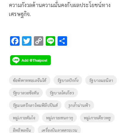
ความกังวลด้านความมั่นคงกับผลประโยชน์ทาง
เศรษฐกิจ.
F
T
C
Li
S
ac
wi
o
n
h
e
tt
p
e
ar
b
er
y
e
o
Li
Tags
ข้อพิพาททะเลจีนใต้
รัฐบาลปักกิ่ง
รัฐบาลมะนิลา
o
n
รัฐบาลวอชิงตัน
รัฐบาลโตเกียว
k
k
รัฐมนตรีกลาโหมฟิลิปปินส์
รุกล้ำน่านฟ้า
หมู่เกาะดันโจ
หมู่เกาะเซนกากุ
หมู่เกาะเตียวหยู
อิทธิพลจีน
เครื่องบินลาดตระเวน