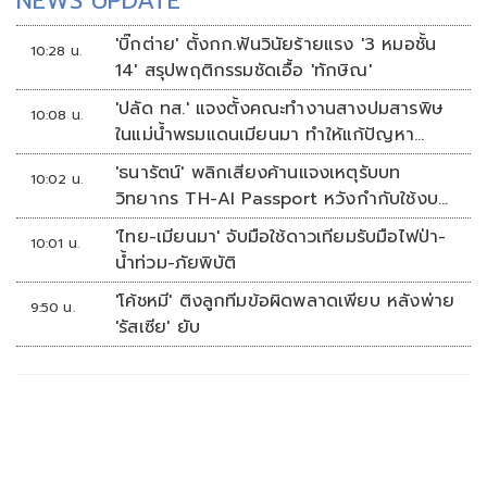
NEWS UPDATE
'บิ๊กต่าย' ตั้งกก.ฟันวินัยร้ายแรง '3 หมอชั้น
10:28 น.
14' สรุปพฤติกรรมชัดเอื้อ 'ทักษิณ'
'ปลัด ทส.' แจงตั้งคณะทำงานสางปมสารพิษ
10:08 น.
ในแม่น้ำพรมแดนเมียนมา ทำให้แก้ปัญหา
รวดเร็ว
'ธนารัตน์' พลิกเสียงค้านแจงเหตุรับบท
10:02 น.
วิทยากร TH-AI Passport หวังกำกับใช้งบ
เหมาะสม ชูจุดเด่นคนไทยได้ใช้ AI ระดับโปร
'ไทย-เมียนมา' จับมือใช้ดาวเทียมรับมือไฟป่า-
10:01 น.
ลดเหลื่อมล้ำทางเทคโนโลยี เซฟงบไป
น้ำท่วม-ภัยพิบัติ
กว่า900ล้าน เชื่อหากใช้เต็มที่เอกชนขาดทุน
'โค้ชหมี' ติงลูกทีมข้อผิดพลาดเพียบ หลังพ่าย
ย่อยยับ
9:50 น.
'รัสเซีย' ยับ