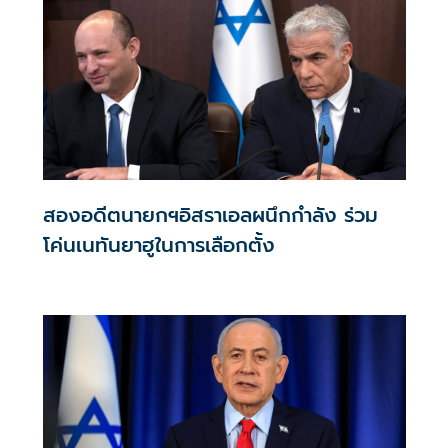
สองอดีตนายกฯอิสราเอลผนึกกำลัง ร่วม
โค่นเนทันยาฮูในการเลือกตั้ง