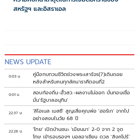
สหรัฐฯ และอิสราเอล
NEWS UPDATE
คู่มือทบทวนชีวิตช่วงพระเสาร์จร(7)เดินถอย
0:03 น.
หลังสำหรับคนทุกลัคนาราศีตอนที่2
สอบท้องถิ่น-ฮั้วสว.-ผลงานไม่ออก บั่นทอนเชื่อ
0:01 น.
มั่น'รัฐบาลอนุทิน'
'ลิโอเนล เมสซี' สูญเสียคุณพ่อ 'ฮอร์เก' จากไป
22:37 น.
อย่างสงบในวัย 68 ปี
'ไทย' เปิดบ้านชนะ 'เมียนมา' 2-0 จาก 2 จุด
22:26 น.
โทษ เข้ารอบรองฯ บอลอาเซียน ดวล 'สิงคโปร์'