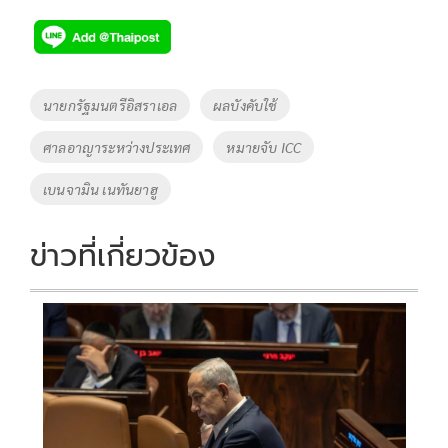
ac
wi
o
n
h
e
tt
p
e
ar
b
er
y
e
o
Li
Tags
นายกรัฐมนตรีอิสราเอล
ผลบังคับใช้
o
n
ศาลอาญาระหว่างประเทศ
หมายจับ ICC
k
k
เบนจามิน เนทันยาฮู
ข่าวที่เกี่ยวข้อง