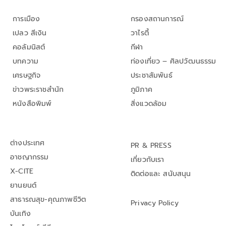
การเมือง
กรองสถานการณ์
เปลว สีเงิน
วาไรตี้
คอลัมนิสต์
กีฬา
บทความ
ท่องเที่ยว – ศิลปวัฒนธรรม
เศรษฐกิจ
ประชาสัมพันธ์
ข่าวพระราชสำนัก
ภูมิภาค
หนังสือพิมพ์
สิ่งแวดล้อม
ต่างประเทศ
PR & PRESS
อาชญากรรม
เกี่ยวกับเรา
X-CITE
ติดต่อและ สนับสนุน
ยานยนต์
สาธารณสุข-คุณภาพชีวิต
Privacy Policy
บันเทิง