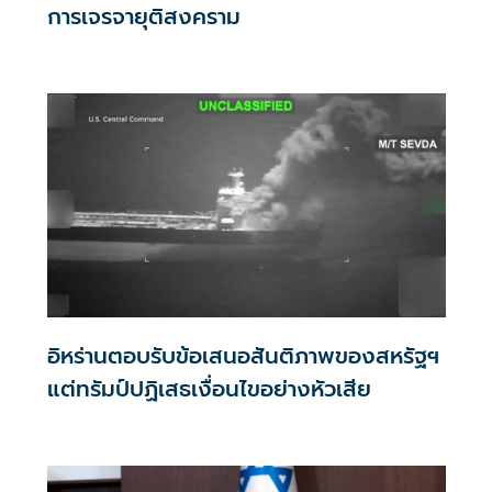
การเจรจายุติสงคราม
อิหร่านตอบรับข้อเสนอสันติภาพของสหรัฐฯ
แต่ทรัมป์ปฏิเสธเงื่อนไขอย่างหัวเสีย