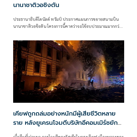
นานาชาติวอชิงตัน
ประธานาธิบดีโดนัลด์ ทรัมป์ ประกาศแผนการขยายสนามบิน
นานาชาติวอชิงตัน โครงการนี้คาดว่าจะใช้งบประมาณมากกว่า
22 พันล้านดอลลาร์
เคียฟถูกถล่มอย่างหนักมีผู้เสียชีวิตหลาย
ราย หลังยูเครนโจมตีบริษัทอีคอมเมิร์ซยักษ์
ใหญ่ของรัสเซีย
เมื่อคืนที่ผ่านมา การโจมตีของรัสเซียในกรุงเคียฟ เมืองหลวงของ