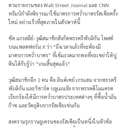
ตามรายงานของ Wall Street Journal และ CNN
ทรัมป์กำลังพิจารณาใช้มาตรการคว่ำบาตรรัสเซียครั้ง
ใหม่ อย่างเร็วที่สุดภายในสัปดาห์นี้
ชัค แกรสลีย์-วุฒิสมาชิกสังกัดพรรครีพับลิกัน โพสต์
บนแพลตฟอร์ม X ว่า “ถึงเวลาแล้วที่จะต้องมี
มาตรการคว่ำบาตร” ที่เข้มงวดมากพอที่จะเขย่าให้ปู
ตินได้รับรู้ว่า “เกมสิ้นสุดแล้ว”
วุฒิสมาชิกอีก 2 คน คือ ลินด์เซย์ เกรแฮม จากพรรครี
พับลิกัน และริชาร์ด บลูเมนธัล จากพรรคดีโมแครต
เรียกร้องให้มีการคว่ำบาตรประเทศต่างๆ ที่ซื้อน้ำมัน
ก๊าซ และวัตถุดิบจากรัสเซียเช่นกัน
สงครามรุกรานยูเครนของรัสเซียเป็นหนึ่งในหัวข้อ