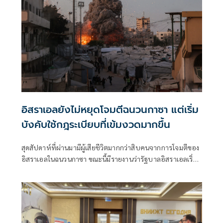
อิสราเอลยังไม่หยุดโจมตีฉนวนกาซา แต่เริ่ม
บังคับใช้กฎระเบียบที่เข้มงวดมากขึ้น
สุดสัปดาห์ที่ผ่านมามีผู้เสียชีวิตมากกว่าสิบคนจากการโจมตีของ
อิสราเอลในฉนวนกาซา ขณะนี้มีรายงานว่ารัฐบาลอิสราเอลเริ่ม
เข้มงวดแนวทางปฏิบัติสำหรับการโจมตีลักษณะดังกล่าวแล้ว