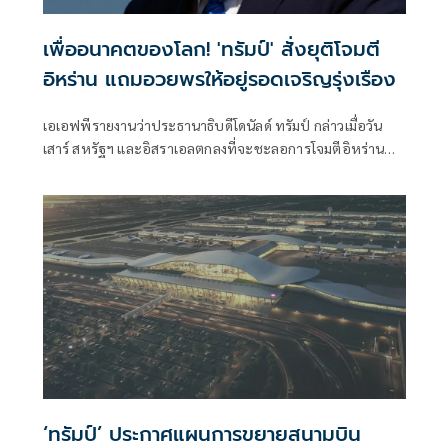
เพื่ออนาคตของโลก! 'ทรัมป์' สั่งยุติโจมตี
อิหร่าน แถมอวยพรให้อยู่รอดเจริญรุ่งเรือง
เอเอฟพีรายงานว่าประธานาธิบดีโดนัลด์ ทรัมป์ กล่าวเมื่อวัน
เสาร์ สหรัฐฯ และอิสราเอลตกลงที่จะชะลอการโจมตีอิหร่าน
ครั้งใหม่ โดยมีเงื่อนไขว่าต้องบรรลุข้อตกลงยุติความขัดแย้งที่ยืด
เยื้อมาหลายเดือนโดยเร็ว
‘ทรัมป์’ ประกาศแผนการขยายสนามบิน