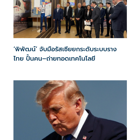
‘พิพัฒน์’ จับมือรัสเซียยกระดับระบบราง
ไทย ปั้นคน–ถ่ายทอดเทคโนโลยี