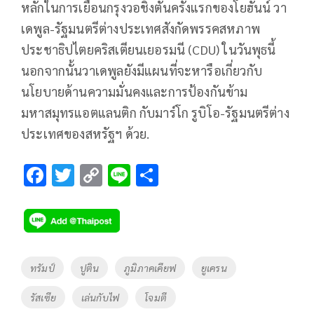
หลักในการเยือนกรุงวอชิงตันครั้งแรกของโยฮันน์ วา
เดพูล-รัฐมนตรีต่างประเทศสังกัดพรรคสหภาพ
ประชาธิปไตยคริสเตียนเยอรมนี (CDU) ในวันพุธนี้
นอกจากนั้นวาเดพูลยังมีแผนที่จะหารือเกี่ยวกับ
นโยบายด้านความมั่นคงและการป้องกันข้าม
มหาสมุทรแอตแลนติก กับมาร์โก รูบิโอ-รัฐมนตรีต่าง
ประเทศของสหรัฐฯ ด้วย.
F
T
C
Li
S
ac
wi
o
n
h
e
tt
p
e
ar
b
er
y
e
o
Li
Tags
ทรัมป์
ปูติน
ภูมิภาคเคียฟ
ยูเครน
o
n
รัสเซีย
เล่นกับไฟ
โจมตี
k
k