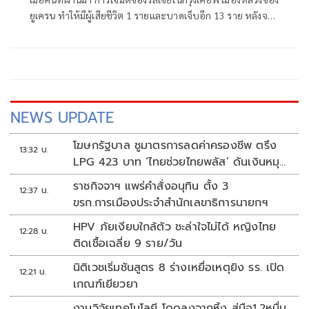
ยูเครน ทำให้มีผู้เสียชีวิต 1 รายและบาดเจ็บอีก 13 ราย หลังจาก
ที่เคียฟส่งโดรนโจมตีคลังสินค้าอีคอมเมิร์ซในรัสเซียอย่างหนัก
NEWS UPDATE
โฆษกรัฐบาล ชูมาตรการลดค่าครองชีพ ตรึง
13:32 น.
LPG 423 บาท ‘ไทยช่วยไทยพลัส’ ดันเงินหมุน
แสนล้าน
ราชกิจจาฯ แพร่คำสั่งอนุทิน ตั้ง 3
12:37 น.
ขรก.การเมืองประจำสำนักเลขาธิการนายกฯ
HPV ภัยเงียบใกล้ตัว ชะล่าใจไม่ได้ หญิงไทย
12:28 น.
ติดเชื้อเฉลี่ย 9 ราย/วัน
นิติเวชเริ่มชันสูตร 8 ร่างเหยื่อเหตุยิง รร. เปิด
12:21 น.
เกณฑ์เยียวยา
งานวิจัยเทคโนโลยี โดดลงจากหิ้ง สู่มือ1.2หมื่น