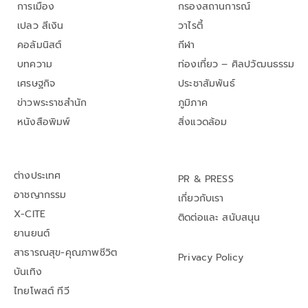
การเมือง
กรองสถานการณ์
เปลว สีเงิน
วาไรตี้
คอลัมนิสต์
กีฬา
บทความ
ท่องเที่ยว – ศิลปวัฒนธรรม
เศรษฐกิจ
ประชาสัมพันธ์
ข่าวพระราชสำนัก
ภูมิภาค
หนังสือพิมพ์
สิ่งแวดล้อม
ต่างประเทศ
PR & PRESS
อาชญากรรม
เกี่ยวกับเรา
X-CITE
ติดต่อและ สนับสนุน
ยานยนต์
สาธารณสุข-คุณภาพชีวิต
Privacy Policy
บันเทิง
ไทยโพสต์ ทีวี