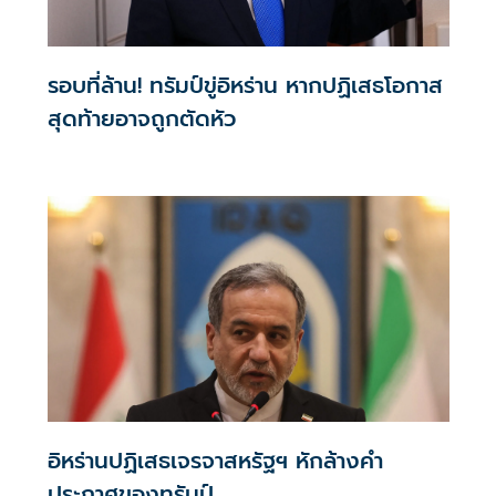
รอบที่ล้าน! ทรัมป์ขู่อิหร่าน หากปฏิเสธโอกาส
สุดท้ายอาจถูกตัดหัว
อิหร่านปฏิเสธเจรจาสหรัฐฯ หักล้างคำ
ประกาศของทรัมป์