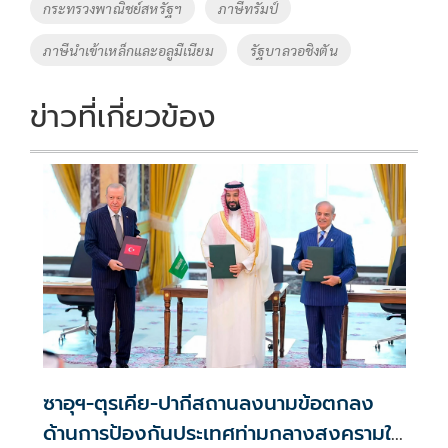
o
Li
Tags
กระทรวงพาณิชย์สหรัฐฯ
ภาษีทรัมป์
o
n
ภาษีนำเข้าเหล็กและอลูมืเนียม
รัฐบาลวอชิงตัน
k
k
ข่าวที่เกี่ยวข้อง
ซาอุฯ-ตุรเคีย-ปากีสถานลงนามข้อตกลง
ด้านการป้องกันประเทศท่ามกลางสงครามใน