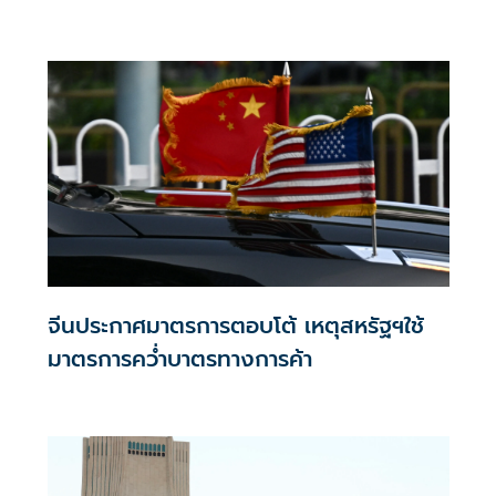
ภูมิภาค
จีนประกาศมาตรการตอบโต้ เหตุสหรัฐฯใช้
มาตรการคว่ำบาตรทางการค้า