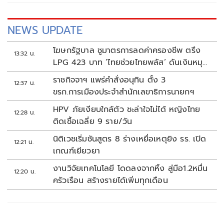
NEWS UPDATE
โฆษกรัฐบาล ชูมาตรการลดค่าครองชีพ ตรึง
13:32 น.
LPG 423 บาท ‘ไทยช่วยไทยพลัส’ ดันเงินหมุน
แสนล้าน
ราชกิจจาฯ แพร่คำสั่งอนุทิน ตั้ง 3
12:37 น.
ขรก.การเมืองประจำสำนักเลขาธิการนายกฯ
HPV ภัยเงียบใกล้ตัว ชะล่าใจไม่ได้ หญิงไทย
12:28 น.
ติดเชื้อเฉลี่ย 9 ราย/วัน
นิติเวชเริ่มชันสูตร 8 ร่างเหยื่อเหตุยิง รร. เปิด
12:21 น.
เกณฑ์เยียวยา
งานวิจัยเทคโนโลยี โดดลงจากหิ้ง สู่มือ1.2หมื่น
12:20 น.
ครัวเรือน สร้างรายได้เพิ่มทุกเดือน