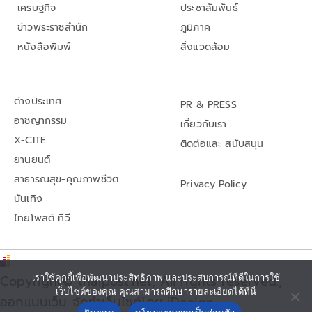
เศรษฐกิจ
ประชาสัมพันธ์
ข่าวพระราชสำนัก
ภูมิภาค
หนังสือพิมพ์
สิ่งแวดล้อม
ต่างประเทศ
PR & PRESS
อาชญากรรม
เกี่ยวกับเรา
X-CITE
ติดต่อและ สนับสนุน
ยานยนต์
สาธารณสุข-คุณภาพชีวิต
Privacy Policy
บันเทิง
ไทยโพสต์ ทีวี
Copyright© thaipost.net, All rights reserved.,
เราใช้คุกกี้เพื่อพัฒนาประสิทธิภาพ และประสบการณ์ที่ดีในการใช้
เว็บไซต์ของคุณ คุณสามารถศึกษารายละเอียดได้ที่นี่
ออกแบบเว็บ จัดทำเว็บไซต์โดย iDesign