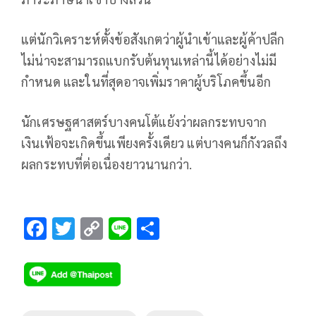
แต่นักวิเคราะห์ตั้งข้อสังเกตว่าผู้นำเข้าและผู้ค้าปลีก
ไม่น่าจะสามารถแบกรับต้นทุนเหล่านี้ได้อย่างไม่มี
กำหนด และในที่สุดอาจเพิ่มราคาผู้บริโภคขึ้นอีก
นักเศรษฐศาสตร์บางคนโต้แย้งว่าผลกระทบจาก
เงินเฟ้อจะเกิดขึ้นเพียงครั้งเดียว แต่บางคนก็กังวลถึง
ผลกระทบที่ต่อเนื่องยาวนานกว่า.
F
T
C
Li
S
ac
wi
o
n
h
e
tt
p
e
ar
b
er
y
e