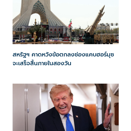
สหรัฐฯ คาดหวังข้อตกลงช่องแคบฮอร์มุซ
จะเสร็จสิ้นภายในสองวัน