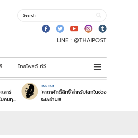
LINE : @THAIPOST
พ์
ไทยโพสต์ ทีวี
ทรรศนะ
ะเสาร์
'คาถาศักดิ์สิทธิ์'สำหรับโลกในช่วง
ับคนทุก
ระยะผ่าน!!!