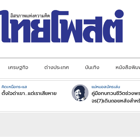
เศรษฐกิจ
ต่างประเทศ
บันเทิง
หนังสือพิม
คิดเหนือกระแส
แม่หมอสมัครเล่น
ตั้งใจด่าเขา...แต่เราเสียหาย
คู่มือทบทวนชีวิตช่วงพร
จร(7)เดินถอยหลังสำหร
ลัคนาราศีตอนที่2