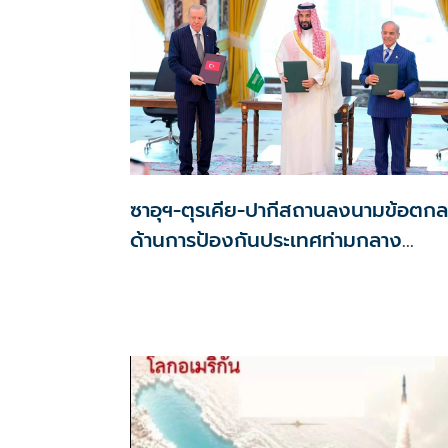
ซาอุฯ-ตุรเคีย-ปากีสถานลงนามข้อตก
ด้านการป้องกันประเทศท่ามกลาง
สงครามในภูมิภาค