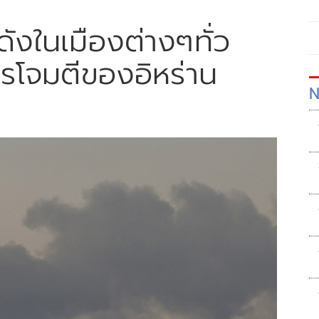
ดังในเมืองต่างๆทั่ว
ารโจมตีของอิหร่าน
N