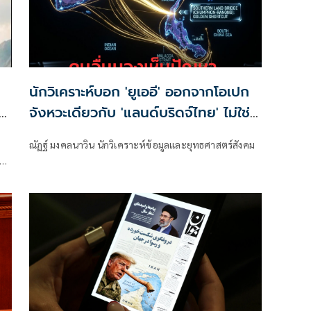
นักวิเคราะห์บอก 'ยูเออี' ออกจากโอเปก
ยบ
จังหวะเดียวกับ 'แลนด์บริดจ์ไทย' ไม่ใช่
เรื่องบังเอิญ!
ณัฏฐ์ มงคลนาวิน นักวิเคราะห์ข้อมูลและยุทธศาสตร์สังคม