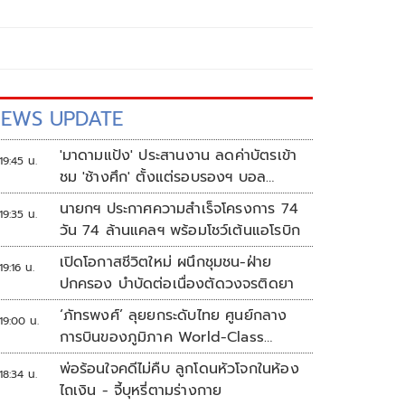
EWS UPDATE
'มาดามแป้ง' ประสานงาน ลดค่าบัตรเข้า
19:45 น.
ชม 'ช้างศึก' ตั้งแต่รอบรองฯ บอล
อาเซียน
นายกฯ ประกาศความสำเร็จโครงการ 74
19:35 น.
วัน 74 ล้านแคลฯ พร้อมโชว์เต้นแอโรบิก
เปิดโอกาสชีวิตใหม่ ผนึกชุมชน-ฝ่าย
19:16 น.
ปกครอง บำบัดต่อเนื่องตัดวงจรติดยา
‘ภัทรพงศ์’ ลุยยกระดับไทย ศูนย์กลาง
19:00 น.
การบินของภูมิภาค World-Class
Aviation Hub | ห้องข่าวไทยโพสต์สุด
พ่อร้อนใจคดีไม่คืบ ลูกโดนหัวโจกในห้อง
18:34 น.
สัปดาห์
ไถเงิน - จี้บุหรี่ตามร่างกาย