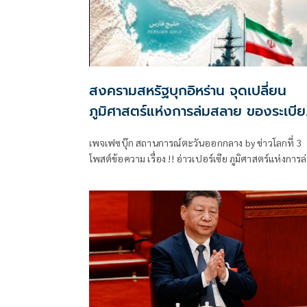
สงครามสหรัฐบุกอิหร่าน จุดเปลี่ยน
ภูมิศาสตร์แห่งการล่มสลาย ของระเบี
โลกอเมริกัน
เพจเฟซบุ๊ก สถานการณ์ตะวันออกกลาง by ข่าวโลกที่ 3
โพสต์ข้อความ เรื่อง !! อ่าวเปอร์เซีย ภูมิศาสตร์แห่งการล่ม
สลายของระเบียบโลกอเมริกัน !! มีเนื้อหาดังนี้