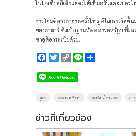
ในโซเชียลมีเดียแสดงให้เห็นควันและเปลวไ
การโจมตีทางอากาศครั้งใหญ่ที่ไม่เคยเกิดขึ้นมา
ของกาตาร์ ซึ่งเป็นฐานทัพทหารสหรัฐฯ ที่ให
ซาอุดีอาระเบียด้วย.
F
T
C
Li
S
ac
wi
o
n
h
e
tt
p
e
ar
b
er
y
e
o
Li
Tags
ดูไบ
สงครามอ่าวฯ
สหรัฐ-อิสราเอง
อาบ
o
n
k
k
ข่าวที่เกี่ยวข้อง