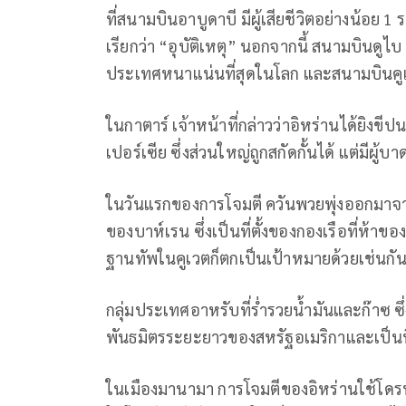
ที่สนามบินอาบูดาบี มีผู้เสียชีวิตอย่างน้อย
เรียกว่า “อุบัติเหตุ” นอกจากนี้ สนามบินดู
ประเทศหนาแน่นที่สุดในโลก และสนามบินคูเ
ในกาตาร์ เจ้าหน้าที่กล่าวว่าอิหร่านได้ยิงข
เปอร์เซีย ซึ่งส่วนใหญ่ถูกสกัดกั้นได้ แต่มีผู
ในวันแรกของการโจมตี ควันพวยพุ่งออกมาจ
ของบาห์เรน ซึ่งเป็นที่ตั้งของกองเรือที่ห้าข
ฐานทัพในคูเวตก็ตกเป็นเป้าหมายด้วยเช่นกั
กลุ่มประเทศอาหรับที่ร่ำรวยน้ำมันและก๊าซ ซึ่ง
พันธมิตรระยะยาวของสหรัฐอเมริกาและเป็นท
ในเมืองมานามา การโจมตีของอิหร่านใช้โดรน