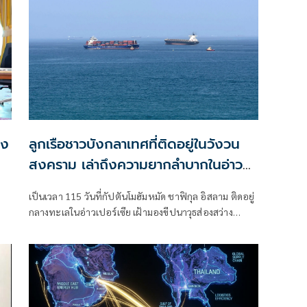
ลง
ลูกเรือชาวบังกลาเทศที่ติดอยู่ในวังวน
สงคราม เล่าถึงความยากลำบากในอ่าว
เปอร์เซีย
เป็นเวลา 115 วันที่กัปตันโมฮัมหมัด ชาฟิกุล อิสลาม ติดอยู่
กลางทะเลในอ่าวเปอร์เซีย เฝ้ามองขีปนาวุธส่องสว่าง
ท้องฟ้ายามค่ำคืน และต้องปันส่วนอาหารและน้ำให้แก่ลูก
เรือของเขา