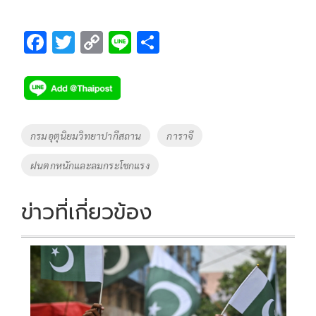
F
T
C
Li
S
ac
wi
o
n
h
e
tt
p
e
ar
b
er
y
e
o
Li
Tags
กรมอุตุนิยมวิทยาปากีสถาน
การาจี
o
n
ฝนตกหนักและลมกระโชกแรง
k
k
ข่าวที่เกี่ยวข้อง