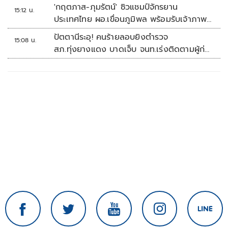
'กฤตภาส-ภุมรัตน์' ซิวแชมป์จักรยาน
15:12 น.
ประเทศไทย ผอ.เขื่อนภูมิพล พร้อมรับเจ้าภาพ
ต่อ ปี 2570
ปัตตานีระอุ! คนร้ายลอบยิงตำรวจ
15:08 น.
สภ.ทุ่งยางแดง บาดเจ็บ จนท.เร่งติดตามผู้ก่อ
เหตุ