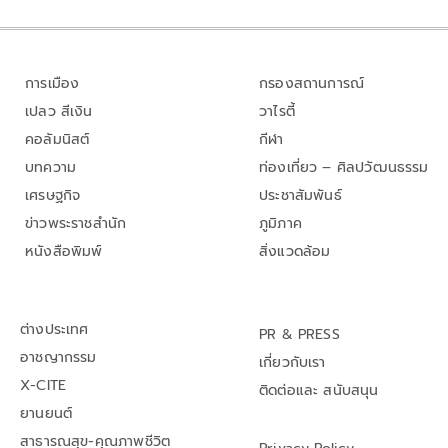
การเมือง
กรองสถานการณ์
เปลว สีเงิน
วาไรตี้
คอลัมนิสต์
กีฬา
บทความ
ท่องเที่ยว – ศิลปวัฒนธรรม
เศรษฐกิจ
ประชาสัมพันธ์
ข่าวพระราชสำนัก
ภูมิภาค
หนังสือพิมพ์
สิ่งแวดล้อม
ต่างประเทศ
PR & PRESS
อาชญากรรม
เกี่ยวกับเรา
X-CITE
ติดต่อและ สนับสนุน
ยานยนต์
สาธารณสุข-คุณภาพชีวิต