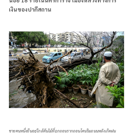
เงินของปากีสถาน
ชายคนหนึ่งยืนอยู่ใกล้ต้นไม้ที่ถูกถอนรากถอนโคนริมถนนหลังเกิดฝน