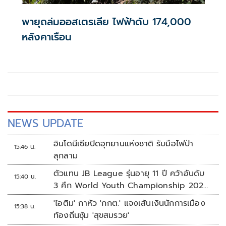
พายุถล่มออสเตรเลีย ไฟฟ้าดับ 174,000
หลังคาเรือน
NEWS UPDATE
อินโดนีเซียปิดอุทยานแห่งชาติ รับมือไฟป่า
15:46 น.
ลุกลาม
ตัวแทน JB League รุ่นอายุ 11 ปี คว้าอันดับ
15:40 น.
3 ศึก World Youth Championship 2026
ที่สิงคโปร์
'ไอติม' กาหัว 'กกต.' แจงเส้นเงินนักการเมือง
15:38 น.
ท้องถิ่นซุ้ม 'สุขสมรวย'