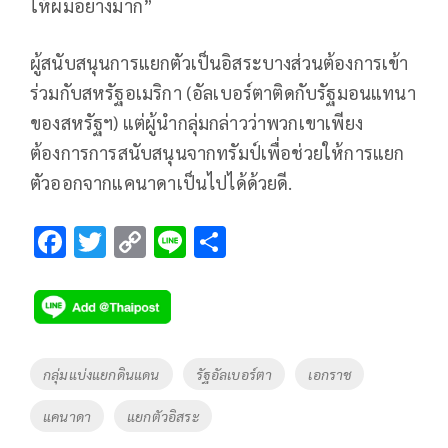
ให้ผมอย่างมาก”
ผู้สนับสนุนการแยกตัวเป็นอิสระบางส่วนต้องการเข้า
ร่วมกับสหรัฐอเมริกา (อัลเบอร์ตาติดกับรัฐมอนแทนา
ของสหรัฐฯ) แต่ผู้นำกลุ่มกล่าวว่าพวกเขาเพียง
ต้องการการสนับสนุนจากทรัมป์เพื่อช่วยให้การแยก
ตัวออกจากแคนาดาเป็นไปได้ด้วยดี.
F
T
C
Li
S
ac
wi
o
n
h
e
tt
p
e
ar
b
er
y
e
o
Li
Tags
กลุ่มแบ่งแยกดินแดน
รัฐอัลเบอร์ตา
เอกราช
o
n
แคนาดา
แยกตัวอิสระ
k
k