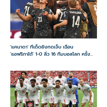
'แคนาดา' ทีเด็ดยิงทดเจ็บ เฉือน
'แอฟริกาใต้' 1-0 ลิ่ว 16 ทีมบอลโลก ครั้ง
แรก