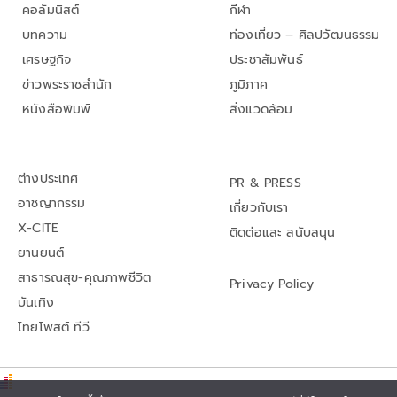
คอลัมนิสต์
กีฬา
บทความ
ท่องเที่ยว – ศิลปวัฒนธรรม
เศรษฐกิจ
ประชาสัมพันธ์
ข่าวพระราชสำนัก
ภูมิภาค
หนังสือพิมพ์
สิ่งแวดล้อม
ต่างประเทศ
PR & PRESS
อาชญากรรม
เกี่ยวกับเรา
X-CITE
ติดต่อและ สนับสนุน
ยานยนต์
สาธารณสุข-คุณภาพชีวิต
Privacy Policy
บันเทิง
ไทยโพสต์ ทีวี