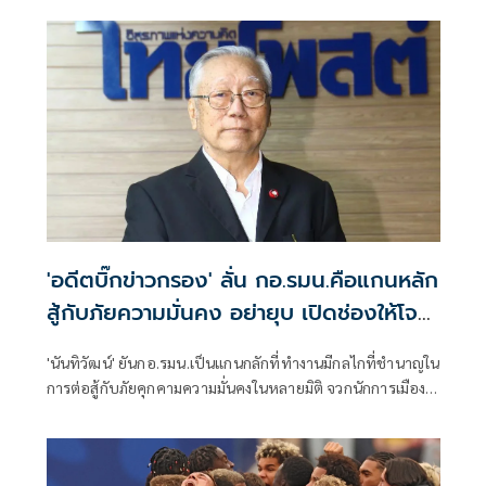
'อดีตบิ๊กข่าวกรอง' ลั่น กอ.รมน.คือแกนหลัก
สู้กับภัยความมั่นคง อย่ายุบ เปิดช่องให้โจร
ใต้ได้เปรียบ
'นันทิวัฒน์' ยันกอ.​รมน.เป็นแกนกลักที่ทำงานมีกลไกที่ชำนาญใน
การต่อสู้กับภัยคุกคามความมั่นคงในหลายมิติ จวกนักการเมือง
พยายามตัดมือตัดตีนกลไกรัฐที่คอยขัดผลประโยชน์ตนเอง​ ลั่น
อย่ายุบ​กอ.รมน.เด็ดขาด​ จะเปิดช่องให้โจรแบ่งแยกดิน
แดน3จว.ภาคใต้ได้เปรียบ