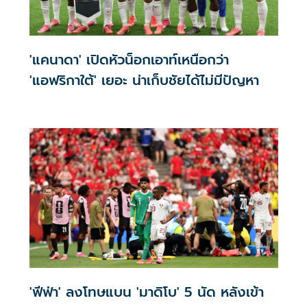
'แคนาดา' เปิดหัวน็อกเอาท์เหนือกว่า
'แอฟริกาใต้' เยอะ น่าเก็บชัยได้ไม่มีปัญหา
'ฟีฟ่า' ลงโทษแบน 'มาดิโบ' 5 นัด หลังเข้า