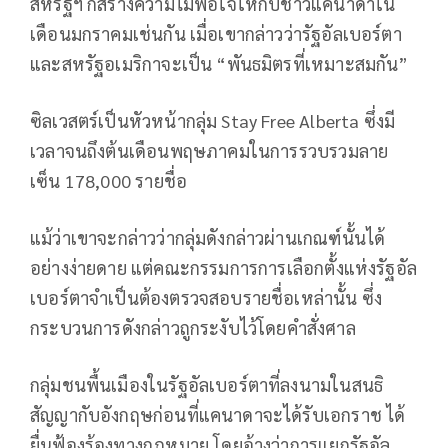
สหรัฐฯ ก็สร้างความไม่พอใจให้กับชาวแคนาดาใน
เดือนมกราคมเช่นกัน เมื่อเขากล่าวว่ารัฐอัลเบอร์ตา
และสหรัฐอเมริกาจะเป็น “พันธมิตรที่เหมาะสมกัน”
ซิลเวสตร์เป็นหัวหน้ากลุ่ม Stay Free Alberta ซึ่งมี
เวลาจนถึงต้นเดือนพฤษภาคมในการรวบรวมลาย
เซ็น 178,000 รายชื่อ
แม้ว่าเขาจะกล่าวว่ากลุ่มดังกล่าวผ่านเกณฑ์นั้นได้
อย่างง่ายดาย แต่คณะกรรมการการเลือกตั้งแห่งรัฐอัล
เบอร์ตาจำเป็นต้องตรวจสอบรายชื่อเหล่านั้น ซึ่ง
กระบวนการดังกล่าวถูกระงับไว้โดยคำสั่งศาล
กลุ่มชนพื้นเมืองในรัฐอัลเบอร์ตาที่ลงนามในสนธิ
สัญญากับอังกฤษก่อนที่แคนาดาจะได้รับเอกราช ได้
ยื่นฟ้องร้องทางกฎหมาย โดยอ้างว่าการแยกรัฐอัล