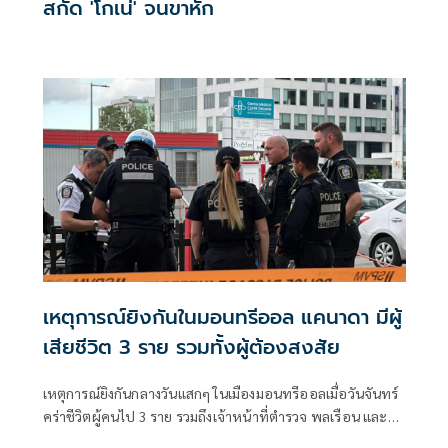
สกัด 'โกเน่' จนขาหัก
เหตุการณ์ยิงกันในมอนทรีออล แคนาดา มีผู้
เสียชีวิต 3 ราย รวมทั้งผู้ต้องสงสัย
เหตุการณ์ยิงกันกลางวันแสกๆ ในเมืองมอนทรีออลเมื่อวันจันทร์
คร่าชีวิตผู้คนไป 3 ราย รวมถึงเจ้าหน้าที่ตำรวจ พลเรือน และผู้
ต้องสงสัยก่อเหตุ ทำให้เกิดความตกใจอย่างไม่เคยปรากฏมา