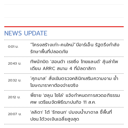
ก่อนทั่วเมืองแคนาดาแห่งนี้
NEWS UPDATE
“โครงสร้างเก่า-คนใหม่”บีอาร์เอ็น รัฐตรึงกำลัง
0:01 น.
รักษาพื้นที่ปลอดภัย
ทัพนักบิด 'ฮอนด้า เรซซิ่ง ไทยแลนด์' ลุ้นล่าโพ
20:43 น.
เดียม ARRC สนาม 4 ที่มัลดาลิกา
‘ศุภมาส’ สั่งเข้มตรวจคลินิกเสริมความงาม ย้ำ
20:32 น.
โฆษณาราคาต้องจ่ายจริง
พี่ชาย 'ฮลุน โซโล่' แจ้งกำหนดการสวดอภิธรรม
20:12 น.
ศพ เตรียมจัดพิธีฌาปนกิจ 11 ส.ค.
'ลลิดา' โต้ 'รักชนก' ปมงบน้ำบาดาล ชี้พื้นที่
20:07 น.
ปชน.ได้วงเงินเฉลี่ยสูงสุด