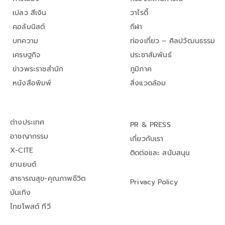
เปลว สีเงิน
วาไรตี้
คอลัมนิสต์
กีฬา
บทความ
ท่องเที่ยว – ศิลปวัฒนธรรม
เศรษฐกิจ
ประชาสัมพันธ์
ข่าวพระราชสำนัก
ภูมิภาค
หนังสือพิมพ์
สิ่งแวดล้อม
ต่างประเทศ
PR & PRESS
อาชญากรรม
เกี่ยวกับเรา
X-CITE
ติดต่อและ สนับสนุน
ยานยนต์
สาธารณสุข-คุณภาพชีวิต
Privacy Policy
บันเทิง
ไทยโพสต์ ทีวี