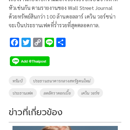
หัวเช่นกัน ตามรายงานของ Wall Street Journal
ด้วยทรัพย์สินกว่า 100 ล้านดอลลาร์ เควิน วอร์ชน่า
จะเป็นประธานเฟดที่ร่ำรวยที่สุดตลอดกาล.
F
T
C
Li
S
ac
wi
o
n
h
e
tt
p
e
ar
b
er
y
e
o
Li
Tags
ทรัมป์
ประธานธนาคารกลางสหรัฐคนใหม่
o
n
ประธานเฟด
ลดอัตราดอกเบี้ย
เควิน วอร์ช
k
k
ข่าวที่เกี่ยวข้อง