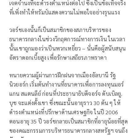
เจตจำนงที่จะดำรงตำแหน่งต่อไป ซึ่งเป็นข้อเท็จจริง
ที่เพิ่งทำให้ทรัมป์แสดงความไม่พอใจอย่างรุนแรง
วอร์ชเองนั้นก็เป็นสมาชิกของสภาบริหารของ
ธนาคารกลางในช่วงวิกฤตการณ์ทางการเงิน ในเวลา
นั้นเขาถูกมองว่าเป็นพวกเหยี่ยว – นั่นคือผู้สนับสนุน
อัตราดอกเบี้ยสูง เพื่อรักษาเสถียรภาพราคา
ทนายความผู้ผ่านการฝึกฝนจากเมืองอัลบานี รัฐ
นิวยอร์ก เริ่มต้นทำงานที่ธนาคารเพื่อการลงทุนมอร์
แกน สแตนลีย์ ก่อนที่ประธานาธิบดีจอร์จ ดับเบิลยู.
บุช จะแต่งตั้งเขา ซึ่งขณะนั้นอายุราว 30 ต้น ๆ ให้
ดำรงตำแหน่งที่ปรึกษาด้านเศรษฐกิจ ในปี 2006
ตอนอายุ 35 ปี วอร์ชกลายเป็นสมาชิกที่อายุน้อยที่สุด
ของคณะกรรมการบริหารธนาคารกลางสหรัฐฯ จนถึง