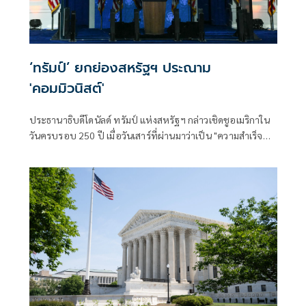
‘ทรัมป์’ ยกย่องสหรัฐฯ ประณาม
'คอมมิวนิสต์'
ประธานาธิบดีโดนัลด์ ทรัมป์ แห่งสหรัฐฯ กล่าวเชิดชูอเมริกาใน
วันครบรอบ 250 ปี เมื่อวันเสาร์ที่ผ่านมาว่าเป็น "ความสำเร็จ
สูงสุด" ของประวัติศาสตร์มนุษยชาติ แม้ว่าเขาจะใช้โอกาสนี้ใน
การโจมตีฝ่ายตรงข้ามภายในประเทศอีกครั้ง โดยตราหน้าว่า
เป็นพวกคอมมิวนิสต์