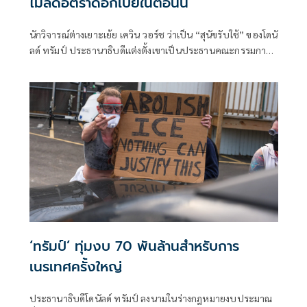
ไม่ลดอัตราดอกเบี้ยในตอนนี้
นักวิจารณ์ต่างเยาะเย้ย เควิน วอร์ช ว่าเป็น “สุนัขรับใช้” ของโดนั
ลด์ ทรัมป์ ประธานาธิบดีแต่งตั้งเขาเป็นประธานคณะกรรมการ
ธนาคารกลางสหรัฐฯ คนใหม่เมื่อปลายเดือนพฤษภาคม โดยมี
ความคาดหวังอย่างชัดเจนว่า อัตราดอกเบี้ยหลักจะต้องลดลง
เพื่อให้การกู้ยืมถูกลงและอำนวยความสะดวกในการชำระหนี้
สาธารณะของสหรัฐฯ ที่เพิ่มสูงขึ้น
‘ทรัมป์’ ทุ่มงบ 70 พันล้านสำหรับการ
เนรเทศครั้งใหญ่
ประธานาธิบดีโดนัลด์ ทรัมป์ ลงนามในร่างกฎหมายงบประมาณ