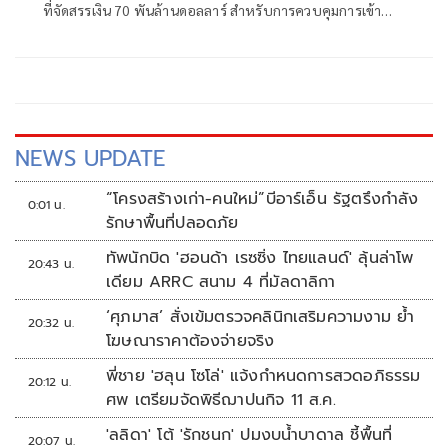
ที่จัดสรรเงิน 70 พันล้านดอลลาร์ สำหรับการควบคุมการเข้า
เมืองและการเนรเทศครั้งใหญ่
NEWS UPDATE
“โครงสร้างเก่า-คนใหม่”บีอาร์เอ็น รัฐตรึงกำลัง
0:01 น.
รักษาพื้นที่ปลอดภัย
ทัพนักบิด 'ฮอนด้า เรซซิ่ง ไทยแลนด์' ลุ้นล่าโพ
20:43 น.
เดียม ARRC สนาม 4 ที่มัลดาลิกา
‘ศุภมาส’ สั่งเข้มตรวจคลินิกเสริมความงาม ย้ำ
20:32 น.
โฆษณาราคาต้องจ่ายจริง
พี่ชาย 'ฮลุน โซโล่' แจ้งกำหนดการสวดอภิธรรม
20:12 น.
ศพ เตรียมจัดพิธีฌาปนกิจ 11 ส.ค.
'ลลิดา' โต้ 'รักชนก' ปมงบน้ำบาดาล ชี้พื้นที่
20:07 น.