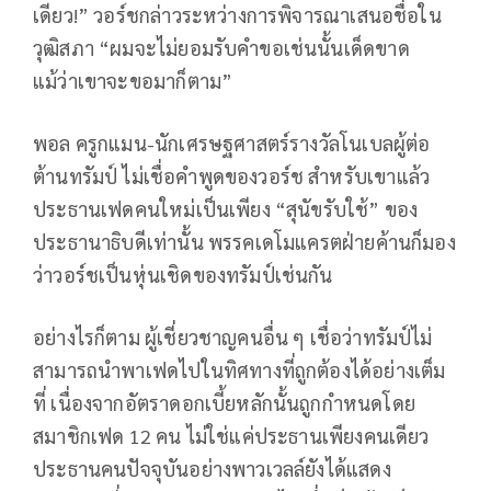
เดียว!” วอร์ชกล่าวระหว่างการพิจารณาเสนอชื่อใน
วุฒิสภา “ผมจะไม่ยอมรับคำขอเช่นนั้นเด็ดขาด
แม้ว่าเขาจะขอมาก็ตาม”
พอล ครูกแมน-นักเศรษฐศาสตร์รางวัลโนเบลผู้ต่อ
ต้านทรัมป์ ไม่เชื่อคำพูดของวอร์ช สำหรับเขาแล้ว
ประธานเฟดคนใหม่เป็นเพียง “สุนัขรับใช้” ของ
ประธานาธิบดีเท่านั้น พรรคเดโมแครตฝ่ายค้านก็มอง
ว่าวอร์ชเป็นหุ่นเชิดของทรัมป์เช่นกัน
อย่างไรก็ตาม ผู้เชี่ยวชาญคนอื่น ๆ เชื่อว่าทรัมป์ไม่
สามารถนำพาเฟดไปในทิศทางที่ถูกต้องได้อย่างเต็ม
ที่ เนื่องจากอัตราดอกเบี้ยหลักนั้นถูกกำหนดโดย
สมาชิกเฟด 12 คน ไม่ใช่แค่ประธานเพียงคนเดียว
ประธานคนปัจจุบันอย่างพาวเวลล์ยังได้แสดง