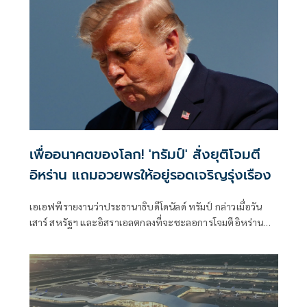
เพื่ออนาคตของโลก! 'ทรัมป์' สั่งยุติโจมตี
อิหร่าน แถมอวยพรให้อยู่รอดเจริญรุ่งเรือง
เอเอฟพีรายงานว่าประธานาธิบดีโดนัลด์ ทรัมป์ กล่าวเมื่อวัน
เสาร์ สหรัฐฯ และอิสราเอลตกลงที่จะชะลอการโจมตีอิหร่าน
ครั้งใหม่ โดยมีเงื่อนไขว่าต้องบรรลุข้อตกลงยุติความขัดแย้งที่ยืด
เยื้อมาหลายเดือนโดยเร็ว