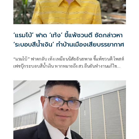
‘แรมโบ้’ ฟาด ‘เท้ง’ ขี้แพ้ชวนตี ซัดกล่าวหา
‘ระบอบสีน้ำเงิน’ ทำบ้านเมืองเสียบรรยากาศ
“แรมโบ้” ฟาดกลับ เท้ง เหมือนนิสัยอันธพาล ขี้แพ้ชวนตี โพสต์
เฟซบุ๊กระบอบสีน้ำเงิน หากหมายถึง สว.ยืนยันทำงานแก้ไข
ปัญหาประชาชน บ้านเมืองได้ดี ไม่มีใครคิดร้าย มองเป็นผู้นำ
ฝ่ายค้านควรทำหน้าที่ตัวเองให้ดีก่อน ไม่ควรใส่ร้ายผู้อื่นทำให้
เสียบรรยากาศ