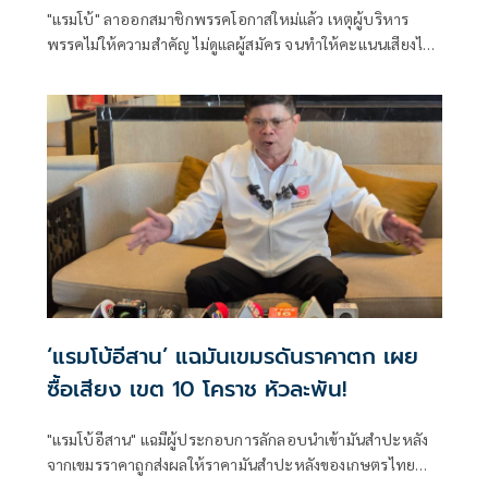
"แรมโบ้" ลาออกสมาชิกพรรคโอกาสใหม่แล้ว เหตุผู้บริหาร
พรรคไม่ให้ความสำคัญ ไม่ดูแลผู้สมัคร จนทำให้คะแนนเสียงไป
ไม่ถึงปาร์ตี้ลิสต์ ลำดับ 1
‘แรมโบ้อีสาน’ แฉมันเขมรดันราคาตก เผย
ซื้อเสียง เขต 10 โคราช หัวละพัน!
"แรมโบ้อีสาน" แฉมีผู้ประกอบการลักลอบนำเข้ามันสำปะหลัง
จากเขมรราคาถูกส่งผลให้ราคามันสำปะหลังของเกษตรไทย