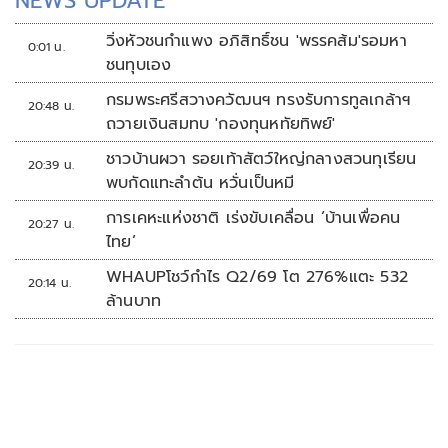
NEWS UPDATE
วิ่งหัวชนกำแพง อภิสิทธิ์ชน 'พรรคส้ม'รอมหา
0:01 น.
ชนทุบเอง
กรมพระศรีสวางควัฒนฯ ทรงรับการทูลเกล้าฯ
20:48 น.
ถวายเงินสมทบ 'กองทุนหทัยทิพย์'
ชาวบ้านผวา รอยเท้าสัตว์ใหญ่กลางสวนทุเรียน
20:39 น.
พบกัดแทะลำต้น หวั่นเป็นหมี
การเคหะแห่งชาติ เร่งขับเคลื่อน ‘บ้านเพื่อคน
20:27 น.
ไทย’
WHAUPโชว์กำไร Q2/69 โต 276%แตะ 532
20:14 น.
ล้านบาท