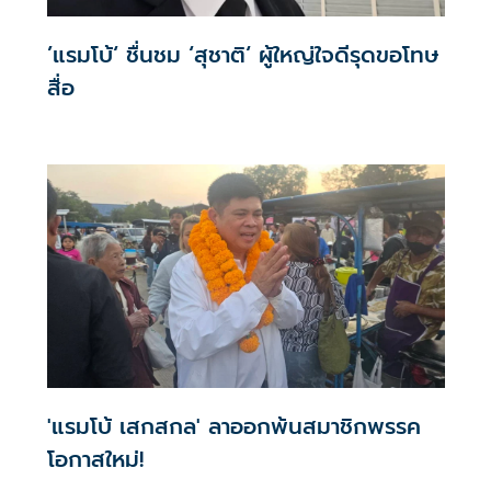
’แรมโบ้‘ ชื่นชม ‘สุชาติ‘ ผู้ใหญ่ใจดีรุดขอโทษ
สื่อ
'แรมโบ้ เสกสกล' ลาออกพ้นสมาชิกพรรค
โอกาสใหม่!