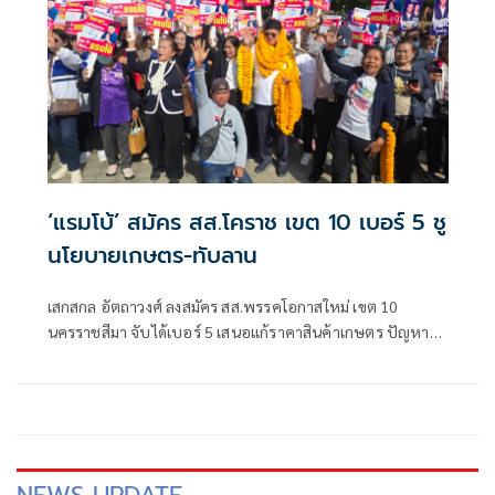
‘แรมโบ้’ สมัคร สส.โคราช เขต 10 เบอร์ 5 ชู
นโยบายเกษตร-ทับลาน
เสกสกล อัตถาวงศ์ ลงสมัคร สส.พรรคโอกาสใหม่ เขต 10
นครราชสีมา จับได้เบอร์ 5 เสนอแก้ราคาสินค้าเกษตร ปัญหา
อุทยานทับลานและช้างป่าบุกพื้นที่ พร้อมไม่เห็นด้วย
พรรคการเมืองประกาศจับมือจัดตั้งรัฐบาลก่อนเลือก