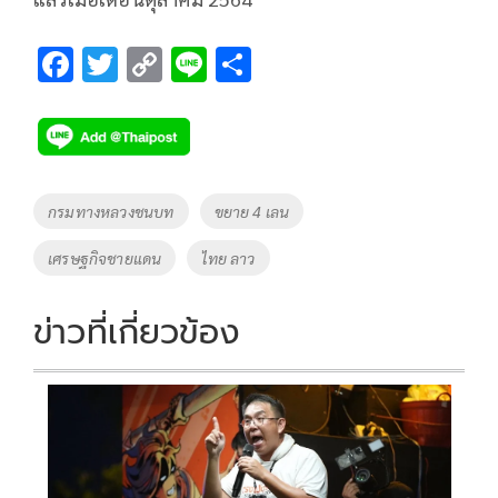
F
T
C
Li
S
ac
wi
o
n
h
e
tt
p
e
ar
b
er
y
e
o
Li
Tags
กรมทางหลวงชนบท
ขยาย 4 เลน
o
n
เศรษฐกิจชายแดน
ไทย ลาว
k
k
ข่าวที่เกี่ยวข้อง