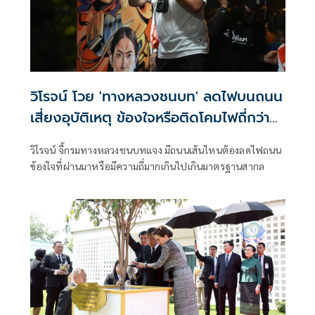
วิโรจน์ โวย 'ทางหลวงชนบท' ลดไฟบนถนน
เสี่ยงอุบัติเหตุ ข้องใจหรือติดโคมไฟถี่กว่า
มาตรฐานสากล
วิโรจน์ จี้กรมทางหลวงชนบทแจง มีถนนเส้นไหนต้องลดไฟถนน
ข้องใจที่ผ่านมาหรือมีความถี่มากเกินไปเกินมาตรฐานสากล