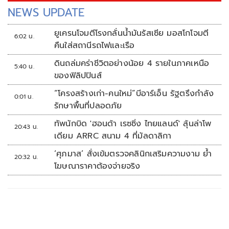
NEWS UPDATE
ยูเครนโจมตีโรงกลั่นน้ำมันรัสเซีย มอสโกโจมตี
6:02 น.
คืนใส่สถานีรถไฟและเรือ
ดินถล่มคร่าชีวิตอย่างน้อย 4 รายในภาคเหนือ
5:40 น.
ของฟิลิปปินส์
“โครงสร้างเก่า-คนใหม่”บีอาร์เอ็น รัฐตรึงกำลัง
0:01 น.
รักษาพื้นที่ปลอดภัย
ทัพนักบิด 'ฮอนด้า เรซซิ่ง ไทยแลนด์' ลุ้นล่าโพ
20:43 น.
เดียม ARRC สนาม 4 ที่มัลดาลิกา
‘ศุภมาส’ สั่งเข้มตรวจคลินิกเสริมความงาม ย้ำ
20:32 น.
โฆษณาราคาต้องจ่ายจริง