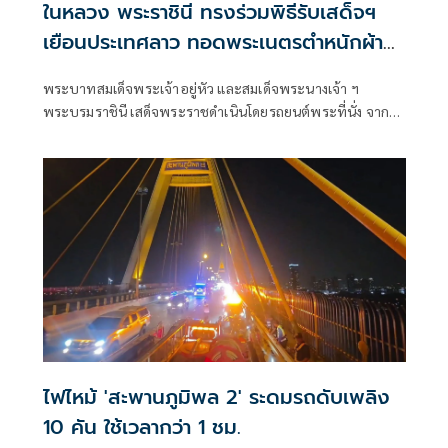
ในหลวง พระราชินี ทรงร่วมพิธีรับเสด็จฯ
เยือนประเทศลาว ทอดพระเนตรตำหนักผ้า
ไหมลาวโบราณ
พระบาทสมเด็จพระเจ้าอยู่หัว และสมเด็จพระนางเจ้า ฯ
พระบรมราชินี เสด็จพระราชดำเนินโดยรถยนต์พระที่นั่ง จาก
โรงแรมคราวน์พลาซ่า เวียงจันทน์ ซึ่งเป็นเป็นโรงแรมที่ประทับ
ไปยังหอคำ (ทำเนียบประธานประเทศ) เมื่อเสด็จ
พระราชดำเนินถึง
ไฟไหม้ 'สะพานภูมิพล 2' ระดมรถดับเพลิง
10 คัน ใช้เวลากว่า 1 ชม.