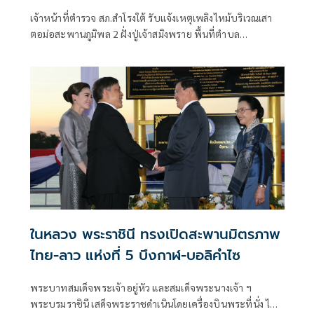
เจ้าหน้าที่ตำรวจ สภ.สำโรงใต้ รับแจ้งเหตุเพลิงไหม้บริเวณเสา
ตอม่อสะพานภูมิพล 2 ฝั่งปู่เจ้าสมิงพราย พื้นที่ตำบล
บางหญ้าแพรก อำเภอพระประแดง จังหวัดสมุทรปราการ
ในหลวง พระราชินี ทรงเปิดสะพานมิตรภาพ
ไทย-ลาว แห่งที่ 5 บึงกาฬ-บอลิคำไซ
พระบาทสมเด็จพระเจ้าอยู่หัว และสมเด็จพระนางเจ้า ฯ
พระบรมราชินี เสด็จพระราชดำเนินโดยเครื่องบินพระที่นั่ง ไป