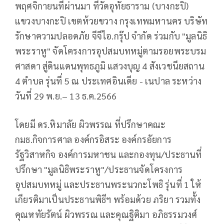
พฤศจิกายนที่ผ่านมา ที่วัดอุทัยธาราม (บางกะปิ)
แขวงบางกะปิ เขตห้วยขวาง กรุงเทพมหานคร บริษัท
รักษาความปลอดภัย จีจีไอ.กรุ๊ป จำกัด ร่วมกับ "มูลนิธิ
พระราหู" จัดโครงการอุปสมบทหมู่ตามรอยพระบรม
ศาสดา สู่ดินแดนพุทธภูมิ แสวงบุญ 4 สังเวชนียสถาน
4 ตำบล รุ่นที่ 5 ณ ประเทศอินเดีย - เนปาล ระหว่าง
วันที่ 29 พ.ย.– 13 ธ.ค.2566
โดยมี ดร.หิมาลัย ผิวพรรณ ที่ปรึกษาคณะ
กมธ.กิจการศาล องค์กรอิสระ องค์กรอัยการ
รัฐวิสาหกิจ องค์การมหาชน และกองทุน/ประธานที่
ปรึกษา "มูลนิธิพระราหู"/ประธานจัดโครงการ
อุปสมบทหมู่ และประธานพระนวกะโพธิ รุ่นที่ 1 ให้
เกียรติมาเป็นประธานพิธีฯ พร้อมด้วย ภริยา รวมทั้ง
คุณหทัยรัตน์ ผิวพรรณ และคุณฐิติมา อภิธรรมวงศ์