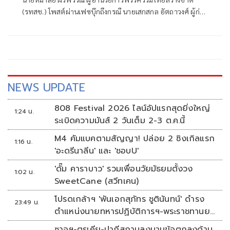
(รทสช.) โพสต์ผ่านเฟซบุ๊กถึงกรณี นายเสกสกล อัตถาวงศ์ ผู้ก่อ
ตั้งพรรคร่วมไทยสร้างชาติ (รทสช.) ระบุจะขอเอาพรรครวม
ไทยสร้างชาติคืน ว่า ตามหาพรรคให้พี่แรมโบ้อยู่ครับ เรียน พี่
แรมโบ้ เสกสกล
NEWS UPDATE
808 Festival 2026 ไลน์อัปแรกสุดยิ่งใหญ่
1:24 น.
ระเบิดความมันส์ 2 วันเต็ม 2-3 ต.ค.นี้
M4 คัมแบคตามสัญญา! ปล่อย 2 ซิงเกิลแรก
1:16 น.
'อะดรีนาลีน' และ 'ชอบU'
'ดั๊ม คาราบาว' รวมเพื่อนวัยมัธยมตั้งวง
1:02 น.
SweetCane (สวีทเคน)
โปรดเกล้าฯ 'พันเอกสุภัทร ชูตินันทน์' ดำรง
23:49 น.
ตำแหน่งนายทหารปฏิบัติการฯ-พระราชทานยศ
'พลตรี'
ซาอุฯ-ตุรเคีย-ปากีสถานลงนามข้อตกลงด้าน