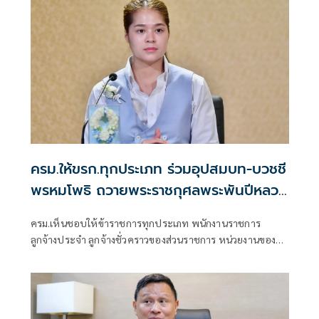
ครม.ให้ขรก.ทุกประเภท ร่วมอุปสมบท-บวชชี
พรหมโพธิ ถวายพระราชกุศลพระพันปีหลวง
7-19 ส.ค.นี้ โดยไม่ถือเป็นวันลา
ครม.เห็นชอบให้ข้าราชการทุกประเภท พนักงานราชการ
ลูกจ้างประจำ ลูกจ้างชั่วคราวของส่วนราชการ หน่วยงานของรัฐ
และพนักงานรัฐวิสาหกิจ ลาเข้าร่วมโครงการอุปสมบทบวชชี
พรหมโพธิและปฏิบัติธรรม อุทิศถวายสมเด็จพระนางเจ้าสิริกิติ์
พระบรมราชินีนาถ พระบรมราชชนนีพันปีหลวง