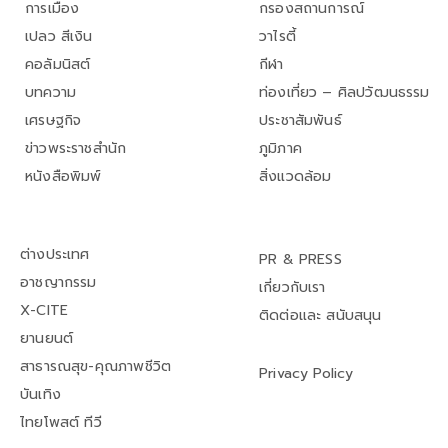
การเมือง
กรองสถานการณ์
เปลว สีเงิน
วาไรตี้
คอลัมนิสต์
กีฬา
บทความ
ท่องเที่ยว – ศิลปวัฒนธรรม
เศรษฐกิจ
ประชาสัมพันธ์
ข่าวพระราชสำนัก
ภูมิภาค
หนังสือพิมพ์
สิ่งแวดล้อม
ต่างประเทศ
PR & PRESS
อาชญากรรม
เกี่ยวกับเรา
X-CITE
ติดต่อและ สนับสนุน
ยานยนต์
สาธารณสุข-คุณภาพชีวิต
Privacy Policy
บันเทิง
ไทยโพสต์ ทีวี