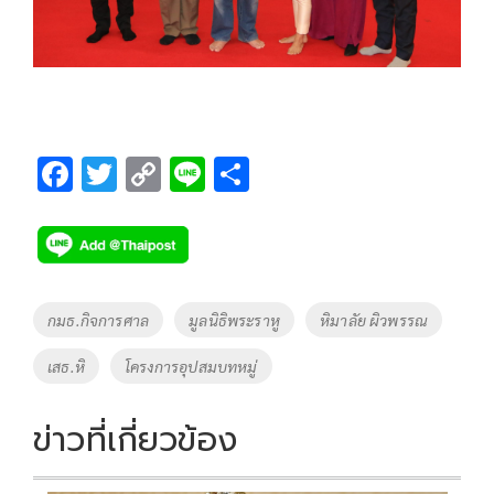
F
T
C
Li
S
ac
wi
o
n
h
e
tt
p
e
ar
b
er
y
e
o
Li
Tags
กมธ.กิจการศาล
มูลนิธิพระราหู
หิมาลัย ผิวพรรณ
o
n
เสธ.หิ
โครงการอุปสมบทหมู่
k
k
ข่าวที่เกี่ยวข้อง