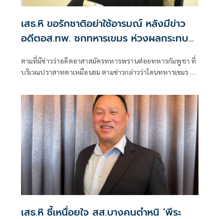
เสธ.หิ ขอรักชาติอย่าใช้อารมณ์ หลังมีข่าว
อดีตอส.ทพ. ชกทหารเขมร ห่วงผลกระทบ
ศก.ชายแดน
ตามที่มีข่าวว่าอดีตอาสาสมัครทหารพรานต่อยทหารกัมพูชา ที่
บริเวณปราสาทตาเหมือนธม ตามข่าวกล่าวว่าโดนทหารเขมร ยั่ว
ยุจนทนไม่ได้ เลยมีการใช้กำลังเกิดขึ้น
เสธ.หิ ชี้เหนื่อยใจ สส.บางคนตำหนิ ‘พีระ