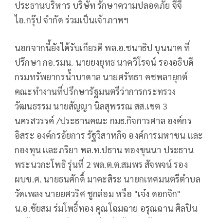
ประธานบริหาร บริษัท รักษาความปลอดภัย จีจี
ไอ.กรุ๊ป จำกัด ร่วมเป็นเจ้าภาพฯ
นอกจากนี้ยังได้รับเกียรติ พล.อ.ชนาธิป บุนนาค ที่
ปรึกษา กอ.รมน. นายยงยุทธ นาควิโรจน์ รองอธิบดี
กรมทรัพยากรน้ำบาดาล นายศรัทธา คชพลายุกต์
คณะทำงานที่ปรึกษารัฐมนตรีว่าการกระทรวง
วัฒนธรรม นายสัญญา นิลสุพรรณ สส.เขต 3
นครสวรรค์ /ประธานคณะ กมธ.กิจการศาล องค์กร
อิสระ องค์กรอัยการ รัฐวิสาหกิจ องค์การมหาชน และ
กองทุน และภริยา พล.ท.ปธาน ทองขุนนา ประธาน
พระนวกะโพธิ รุ่นที่ 2 พล.ต.ต.สมพร สัจพจน์ รอง
ผบช.ศ. นายธนศักดิ์ มาคะสิระ นายกเทศมนตรีตำบล
วัดเพลง นายยศวริศ ชูกล่อม หรือ "เจ๋ง ดอกจิก"
น.อ.ชัยสม ร่มโพธิ์ทอง คุณโฉมฉาย อรุณฉาน ศิลปิน