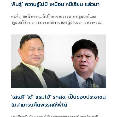
พันธุ์’ ความรู้ไม่มี เหมือน‘หนีเรียน แล้วมาด่า
ครู’
ดร.หิมาลัย ผิวพรรณ ที่ปรึกษาของรองนายกรัฐมนตรีและ
รัฐมนตรีว่าการกระทรวงพลังงาน และผู้อำนวยการพรรครวม
ไทยสร้างชาติ โพสต์เฟซบุ๊ก
'เสธ.หิ' โต้ 'แรมโบ้' รทสช. เป็นของประชาชน
ไม่สามารถคืนพรรคให้พี่ได้
นายหิมาลัย ผิวพรรณ ผู้อำนวยการพรรครวมไทยสร้างชาติ