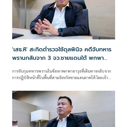
'เสธ.หิ' สะกิดตำรวจใช้ดุลพินิจ คดีจับทหาร
พรานกลับจาก 3 จว.ชายแดนใต้ พกพา
อาวุธปืน
การจับกุมทหารพรานในข้อหาพกพาอาวุธที่เดินทางกลับจาก
การปฏิบัติหน้าที่ในพื้นที่สามจังหวัดชายแดนภาคใต้ โดยเจ้า
หน้าที่ตำรวจหน่วยหนึ่งซึ่งปฏิบัติงานอยู่ในเขตพื้นที่ปลอดภัย