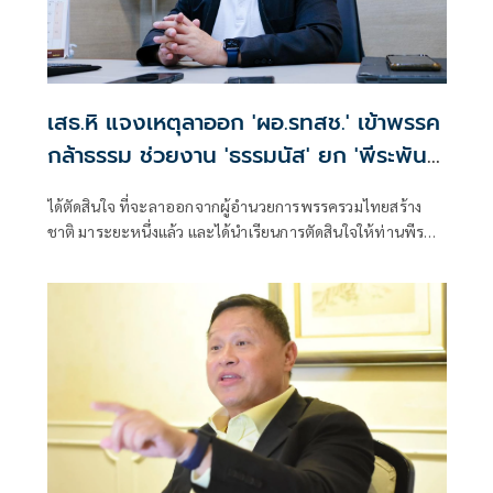
เสธ.หิ แจงเหตุลาออก 'ผอ.รทสช.' เข้าพรรค
กล้าธรรม ช่วยงาน 'ธรรมนัส' ยก 'พีระพันธุ์'
สุภาพบุรุษการเมือง
ได้ตัดสินใจ ที่จะลาออกจากผู้อำนวยการพรรครวมไทยสร้าง
ชาติ มาระยะหนึ่งแล้ว และได้นำเรียนการตัดสินใจให้ท่านพีระ
พันธุ์ สาลีรัฐวิภาค ทราบ