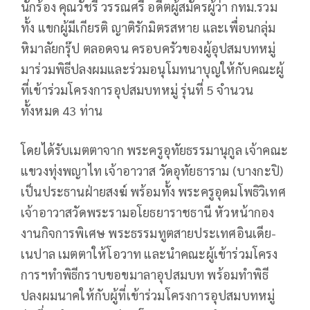
นักร้อง คุณวัชรี วรรณศรี อดีตผู้สมัครผู้ว่า กทม.รวม
ทั้ง แขกผู้มีเกียรติ ญาติรักมิตรสหาย และเพื่อนกลุ่ม
หิมาลัยกรุ๊ป ตลอดจน ครอบครัวของผู้อุปสมบทหมู่
มาร่วมพิธีปลงผมและร่วมอนุโมทนาบุญให้กับคณะผู้
ที่เข้าร่วมโครงการอุปสมบทหมู่ รุ่นที่ 5 จำนวน
ทั้งหมด 43 ท่าน
โดยได้รับเมตตาจาก พระครูอุทัยธรรมานุกูล เจ้าคณะ
แขวงทุ่งพญาไท เจ้าอาวาส วัดอุทัยธาราม (บางกะปิ)
เป็นประธานฝ่ายสงฆ์ พร้อมทั้ง พระครูอุดมโพธิวิเทศ
เจ้าอาวาสวัดพระรามอโยธยาราชธานี หัวหน้ากอง
งานกิจการพิเศษ พระธรรมทูตสายประเทศอินเดีย-
เนปาล เมตตาให้โอวาท และนำคณะผู้เข้าร่วมโครง
การฯทำพิธีกราบขอขมาลาอุปสมบท พร้อมทำพิธี
ปลงผมนาคให้กับผู้ที่เข้าร่วมโครงการอุปสมบทหมู่