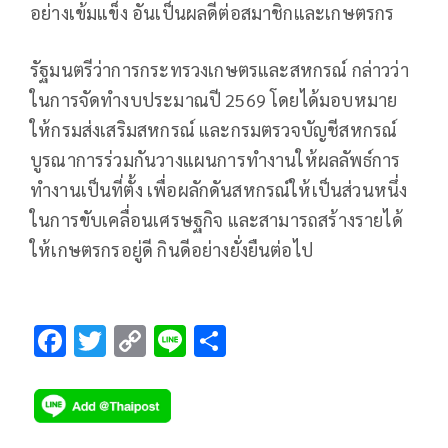
อย่างเข้มแข็ง อันเป็นผลดีต่อสมาชิกและเกษตรกร
รัฐมนตรีว่าการกระทรวงเกษตรและสหกรณ์ กล่าวว่า
ในการจัดทำงบประมาณปี 2569 โดยได้มอบหมาย
ให้กรมส่งเสริมสหกรณ์ และกรมตรวจบัญชีสหกรณ์
บูรณาการร่วมกันวางแผนการทำงานให้ผลลัพธ์การ
ทำงานเป็นที่ตั้ง เพื่อผลักดันสหกรณ์ให้เป็นส่วนหนึ่ง
ในการขับเคลื่อนเศรษฐกิจ และสามารถสร้างรายได้
ให้เกษตรกรอยู่ดี กินดีอย่างยั่งยืนต่อไป
F
T
C
Li
S
ac
wi
o
n
h
e
tt
p
e
ar
b
er
y
e