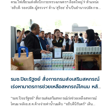
ครม.ไฟเขียวแต่งตั้งบิ๊กกระทรวงเกษตรฯ ล็อตใหญ่ 9 ตำแหน่ง
'อธิบดี-รองปลัด-ผู้ตรวจฯ' ด้าน 'สุริยะ' ย้ำเป็นอำนาจปลัด กษ.
ไม่เกี่ยวกับรัฐมนตรี ยันคัดจากผลงาน-ความซื่อสัตย์
รมช.ปิยะรัฐชย์ สั่งการกรมส่งเสริมสหกรณ์
เร่งหามาตรการช่วยเหลือสหกรณ์โคนม หลัง
อ.ส.ค.ค้างจ่ายค่าน้ำนมดิบ เตรียมงบ กพส.
"รมช.ปิยะรัฐชย์" สั่งกรมส่งเสริมสหกรณ์เร่งช่วยเหลือสหกรณ์
350 ล.กู้ยืมดอกเบี้ยต่ำกรณีพิเศษเสริม
โคนม หลังอ.ส.ค.ค้างจ่ายค่าน้ำนมดิบ “อธิบดีนิรันดร์” เดิน
สภาพคล่อง
เครื่อง 4 มาตรการด่วน บรรเทาความเดือดร้อนสมาชิกสหกรณ์