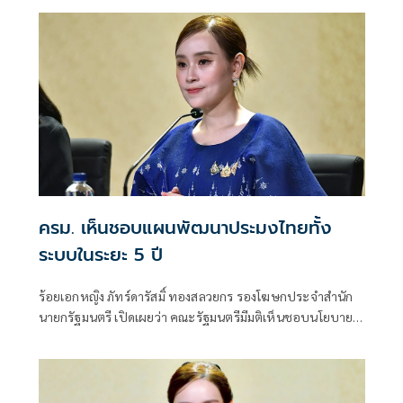
โคนม พร้อมเผยปีนี้เตรียมเงินกพส.ดอกเบี้ยต่ำไว้ 350 ล้านบาท
ให้สหกรณ์กู้ยืมเป็นกรณีพิเศษ เพื่อเสริมสภาพคล่องดำเนินธุรกิจ
สหกรณ์โคนม
ครม. เห็นชอบแผนพัฒนาประมงไทยทั้ง
ระบบในระยะ 5 ปี
ร้อยเอกหญิง ภัทร์ดารัสมิ์ ทองสลวยกร รองโฆษกประจำสำนัก
นายกรัฐมนตรี เปิดเผยว่า คณะรัฐมนตรีมีมติเห็นชอบนโยบาย
และแผนบริหารจัดการการประมง พ.ศ. 2566-2570 ตามที่
กระทรวงเกษตรและสหกรณ์เสนอ เพื่อใช้เป็นกรอบในการ
บริหารจัดการและพัฒนาการประมงของประเทศในระยะ 5 ปี
ให้สอดคล้องกับสถานการณ์ด้านทรัพยากร เศรษฐกิจ สิ่ง