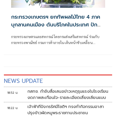
กระทรวงเกษตรฯ ยกทัพผลไม้ไทย 4 ภาค
บุกลานคนเมือง ดันบริโภคในประเทศ ปัก
หมุดไทยสู่จุดหมายผลไม้เมืองร้อนของโลก
กระทรวงเกษตรและสหกรณ์ โดยกรมส่งเสริมสหกรณ์ ร่วมกับ
กระทรวงพาณิชย์ กรมการค้าภายใน เดินหน้าขับเคลื่อน
มาตรการบริหารจัดการผลไม้ เตรียมจัดมหกรรมผลไม้ไทยครั้ง
ใหญ่ “Thailand : The Land of Tropical Fruits” ภายใต้แนวคิด
Fresh From Farm มหัศจรรย์ผลไม้ 4 ภาค ณ ศาลาว่าการ
กรุงเทพมหานคร
NEWS UPDATE
กสทช. กำชับสื่อเสนอข่าวเหตุรุนแรงในโรงเรียน
18:52 น.
งดภาพสะเทือนใจ-รายละเอียดเสี่ยงเลียนแบบ
เจ้าฟ้าทีปังกรรัศมีโชติฯ ทรงทำกิจกรรมอาสา
18:22 น.
ปรุงข้าวผัดหมูพระราชทานประชาชน