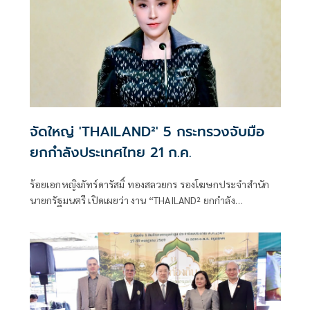
แวดล้อม และกติกาการค้าระหว่างประเทศ พร้อมยกระดับการ
ประมงไทยให้เติบโตอย่างสมดุลและยั่งยืน
จัดใหญ่ 'THAILAND²' 5 กระทรวงจับมือ
ยกกำลังประเทศไทย 21 ก.ค.
ร้อยเอกหญิงภัทร์ดารัสมิ์ ทองสลวยกร รองโฆษกประจำสำนัก
นายกรัฐมนตรี เปิดเผยว่า งาน “THAILAND² ยกกำลัง
ประเทศไทย ยกระดับทุนมนุษย์” ถือเป็นงานใหญ่ที่เกิดขึ้นเป็น
ครั้งแรกจากการผนึกกำลังของ 5 กระทรวงหลัก