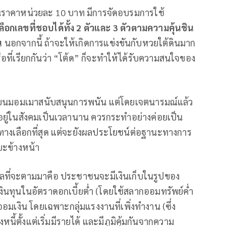
ในราคาหน่วยละ 10 บาท มีการจัดอบรมการใช้
ือกเลขที่ชอบได้
ทั้ง
2
ตัว
และ
3
ตัว
ตามความคุ้นชิน
น
นอกจากนี้ ถ้าจะให้เกิดการแข่งขันกับหวยใต้ดินมาก
รือที่เรียกกันว่า “โต้ด” ก็จะทำให้ได้รับความสนใจของ
ู้เขียนมอมเมาสนับสนุนการพนัน แต่โดยเจตนารมณ์แล้ว
่ฝังอยู่ในสังคมเป็นเวลานาน ควรกระทำอย่างค่อยเป็น
ช่ทางเลือกที่สุด แต่จะยังผลประโยชน์ต่อฐานะทางการ
ยะข้างหน้า
ผลที่จะตามมาคือ ประชาชนจะมีเงินเก็บในรูปของ
งินทุนในอัตราดอกเบี้ยต่ำ (โดยใช้สลากออมทรัพย์ค่ำ
รออมเงิน โดยเฉพาะกลุ่มแรงงานที่เพิ่งทำงาน (ซึ่ง
นี้ตั้งแต่เริ่มมีรายได้ และมีภูมิคุ้มกันจากความ