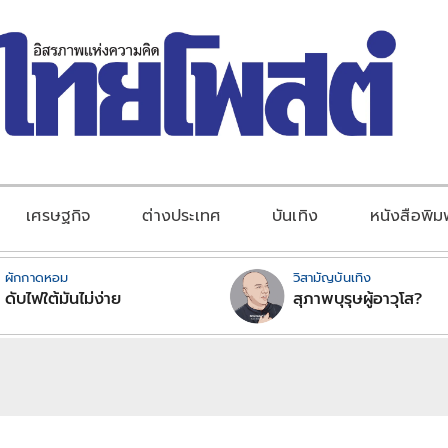
เศรษฐกิจ
ต่างประเทศ
บันเทิง
หนังสือพิม
ผักกาดหอม
วิสามัญบันเทิง
ดับไฟใต้มันไม่ง่าย
สุภาพบุรุษผู้อาวุโส?