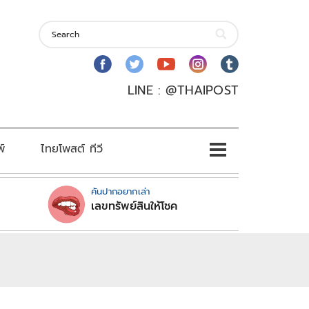
LINE : @THAIPOST
พ์
ไทยโพสต์ ทีวี
คันปากอยากเล่า
เลขทรัพย์สินให้โชค