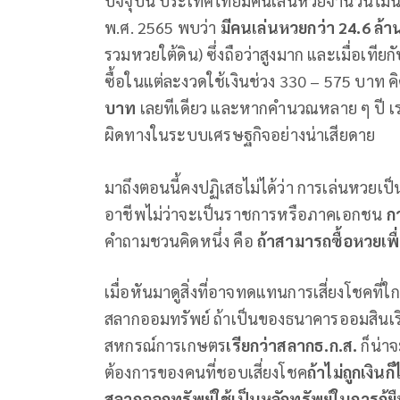
ปัจจุบัน ประเทศไทยมีคนเล่นหวยจำนวนไม่น้
พ.ศ. 2565 พบว่า
มีคนเล่นหวยกว่า
24.6
ล้า
รวมหวยใต้ดิน) ซึ่งถือว่าสูงมาก และเมื่อเที
ซื้อในแต่ละงวดใช้เงินช่วง 330 – 575 บาท ค
บาท
เลยทีเดียว และหากคำนวณหลาย ๆ ปี เราก
ผิดทางในระบบเศรษฐกิจอย่างน่าเสียดาย
มาถึงตอนนี้คงปฏิเสธไม่ได้ว่า การเล่นหวยเป็
อาชีพไม่ว่าจะเป็นราชการหรือภาคเอกชน
ก
คำถามชวนคิดหนึ่ง คือ
ถ้าสามารถซื้อหวยเพื่
เมื่อหันมาดูสิ่งที่อาจทดแทนการเสี่ยงโชคที่ใก
สลากออมทรัพย์ ถ้าเป็นของธนาคารออมสินเร
สหกรณ์การเกษตร
เรียกว่าสลากธ.ก.ส.
ก็น่า
ต้องการของคนที่ชอบเสี่ยงโชค
ถ้าไม่ถูกเงิน
สลากออกทรัพย์ใช้เป็นหลักทรัพย์ในการกู้ยื