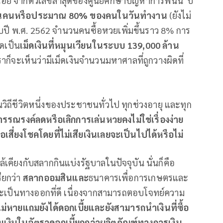
อย จากตัวเลขล่าสุดของศูนย์ศึกษาปัญหาการพนัน ปี
นคน
หรือ
ประมาณ
80%
ของคนในวันทำงาน
(ยังไม่
ยกับปี พ.ศ. 2562 จำนวนคนซื้อหวยเพิ่มขึ้นราว 8% การ
ิดเป็น
เม็ดเงินที่หมุนเวียนในระบบ
139,000
ล้าน
็จะเห็นว่ามีเม็ดเงินจำนวนมหาศาลที่ถูกวางผิดที่
นวิถีชีวิตหนึ่งของประชาชนทั่วไป ทุกช่วงอายุ และทุก
ารรณรงค์ลดหรือเลิกการเล่นหวย
คงไม่ใช่เรื่องง่าย
อเสี่ยงโชคโดยที่ไม่เสียเงินเลยจะเป็นไปได้หรือไม่
ล้เคียงกับสลากกินแบ่งรัฐบาลในปัจจุบัน นั่นก็คือ
ียกว่า
สลากออมสินและ
ธนาคารเพื่อการเกษตรและ
จะเป็นทางออกที่ดี เนื่องจากสามารถตอบโจทย์ความ
ก็ไม่หายแถมยังได้ดอกเบี้ยและยังสามารถนำเงินที่ซื้อ
มเงินในอัตราดอกเบี้ยถูกว่าผลิตภัณฑ์ทางการเงิน