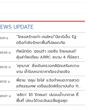
EWS UPDATE
“โครงสร้างเก่า-คนใหม่”บีอาร์เอ็น รัฐ
0:01 น.
ตรึงกำลังรักษาพื้นที่ปลอดภัย
ทัพนักบิด 'ฮอนด้า เรซซิ่ง ไทยแลนด์'
20:43 น.
ลุ้นล่าโพเดียม ARRC สนาม 4 ที่มัลดาลิ
กา
‘ศุภมาส’ สั่งเข้มตรวจคลินิกเสริมความ
20:32 น.
งาม ย้ำโฆษณาราคาต้องจ่ายจริง
พี่ชาย 'ฮลุน โซโล่' แจ้งกำหนดการสวด
20:12 น.
อภิธรรมศพ เตรียมจัดพิธีฌาปนกิจ 11
ส.ค.
'ลลิดา' โต้ 'รักชนก' ปมงบน้ำบาดาล ชี้
20:07 น.
พื้นที่ ปชน.ได้วงเงินเฉลี่ยสูงสุด