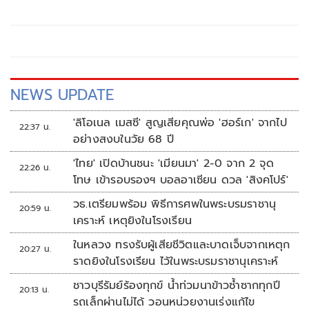
พิจารณาแค่
NEWS UPDATE
'ลิโอเนล เมสซี' สูญเสียคุณพ่อ 'ฮอร์เก' จากไป
22:37 น.
อย่างสงบในวัย 68 ปี
'ไทย' เปิดบ้านชนะ 'เมียนมา' 2-0 จาก 2 จุด
22:26 น.
โทษ เข้ารอบรองฯ บอลอาเซียน ดวล 'สิงคโปร์'
วธ.เตรียมพร้อม พิธีการศพในพระบรมราชานุ
20:59 น.
เคราะห์ เหตุยิงในโรงเรียน
ในหลวง ทรงรับผู้เสียชีวิตและบาดเจ็บจากเหตุก
20:27 น.
ราดยิงในโรงเรียน ไว้ในพระบรมราชานุเคราะห์
ชาวบุรีรัมย์ร้องทุกข์ น้ำท่วมนาข้าวซ้ำซากทุกปี
20:13 น.
รถเล็กผ่านไม่ได้ วอนหน่วยงานเร่งแก้ไข