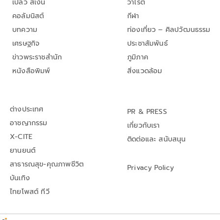
เปลว สีเงิน
วาไรตี้
คอลัมนิสต์
กีฬา
บทความ
ท่องเที่ยว – ศิลปวัฒนธรรม
เศรษฐกิจ
ประชาสัมพันธ์
ข่าวพระราชสำนัก
ภูมิภาค
หนังสือพิมพ์
สิ่งแวดล้อม
ต่างประเทศ
PR & PRESS
อาชญากรรม
เกี่ยวกับเรา
X-CITE
ติดต่อและ สนับสนุน
ยานยนต์
สาธารณสุข-คุณภาพชีวิต
Privacy Policy
บันเทิง
ไทยโพสต์ ทีวี