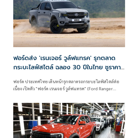
ฟอร์ดส่ง 'เรนเจอร์ วูล์ฟแทรค' รุกตลาด
กระบะไลฟ์สไตล์ ฉลอง 30 ปีในไทย ชูราคา
เริ่ม 9.49 แสนบาท
ฟอร์ด ประเทศไทย เดินหน้ารุกตลาดรถกระบะไลฟ์สไตล์ต่อ
เนื่อง เปิดตัว "ฟอร์ด เรนเจอร์ วูล์ฟแทรค" (Ford Ranger
WOLFTRAK)