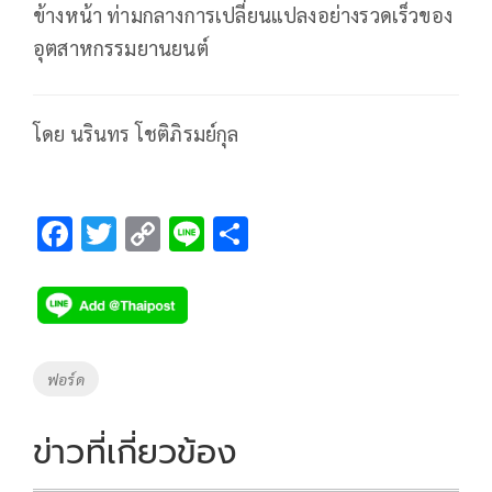
ข้างหน้า ท่ามกลางการเปลี่ยนแปลงอย่างรวดเร็วของ
อุตสาหกรรมยานยนต์
โดย นรินทร โชติภิรมย์กุล
F
T
C
Li
S
ac
wi
o
n
h
e
tt
p
e
ar
b
er
y
e
o
Li
Tags
ฟอร์ด
o
n
k
k
ข่าวที่เกี่ยวข้อง