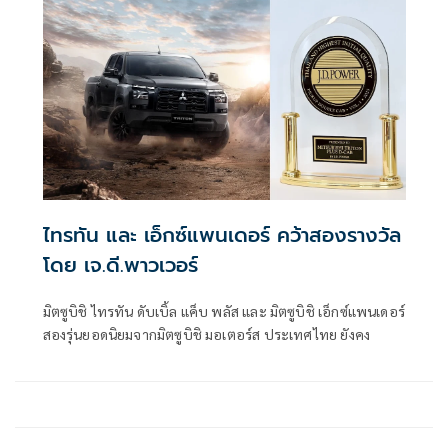
ไทรทัน และ เอ็กซ์แพนเดอร์ คว้าสองรางวัล
โดย เจ.ดี.พาวเวอร์
มิตซูบิชิ ไทรทัน ดับเบิ้ล แค็บ พลัส และ มิตซูบิชิ เอ็กซ์แพนเดอร์
สองรุ่นยอดนิยมจากมิตซูบิชิ มอเตอร์ส ประเทศไทย ยังคง