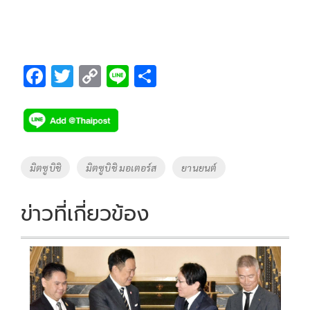
F
T
C
Li
S
ac
wi
o
n
h
e
tt
p
e
ar
b
er
y
e
o
Li
Tags
มิตซูบิชิ
มิตซูบิชิ มอเตอร์ส
ยานยนต์
o
n
k
k
ข่าวที่เกี่ยวข้อง