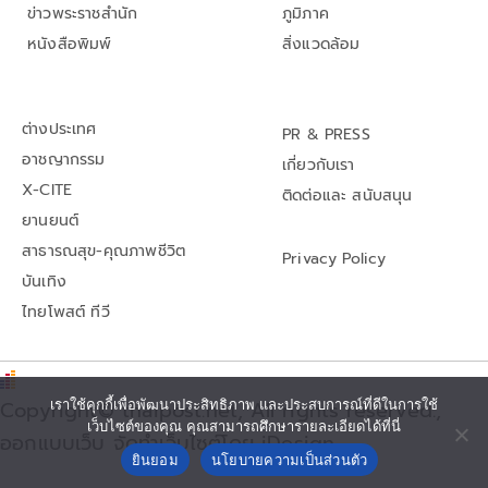
ข่าวพระราชสำนัก
ภูมิภาค
หนังสือพิมพ์
สิ่งแวดล้อม
ต่างประเทศ
PR & PRESS
อาชญากรรม
เกี่ยวกับเรา
X-CITE
ติดต่อและ สนับสนุน
ยานยนต์
สาธารณสุข-คุณภาพชีวิต
Privacy Policy
บันเทิง
ไทยโพสต์ ทีวี
เราใช้คุกกี้เพื่อพัฒนาประสิทธิภาพ และประสบการณ์ที่ดีในการใช้
Copyright© thaipost.net, All rights reserved.,
เว็บไซต์ของคุณ คุณสามารถศึกษารายละเอียดได้ที่นี่
ออกแบบเว็บ จัดทำเว็บไซต์โดย iDesign
ยินยอม
นโยบายความเป็นส่วนตัว