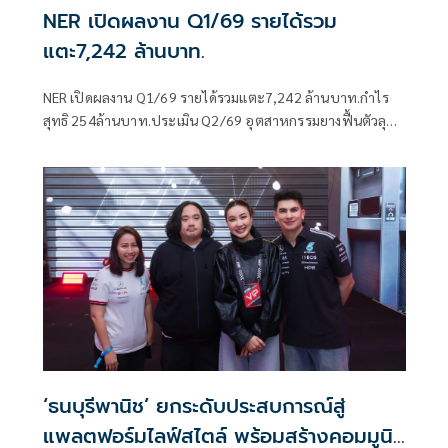
NER เปิดผลงาน Q1/69 รายได้รวม
แตะ7,242 ล้านบาท.
NER เปิดผลงาน Q1/69 รายได้รวมแตะ7,242 ล้านบาท.กำไร
สุทธิ 254ล้านบาท.ประเมิน Q2/69 อุตสาหกรรมยางฟื้นตัวลุย
ขยายตลาด-เน้นบริหารต้นทุน ดันรายได้ปีนี้โตแตะ 32,000
ล้านบาท
‘ธนบุรีพานิช’ ยกระดับประสบการณ์สู่
แพลตฟอร์มไลฟ์สไตล์ พร้อมสร้างคอมมูนิ