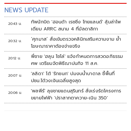
NEWS UPDATE
ทัพนักบิด 'ฮอนด้า เรซซิ่ง ไทยแลนด์' ลุ้นล่าโพ
20:43 น.
เดียม ARRC สนาม 4 ที่มัลดาลิกา
‘ศุภมาส’ สั่งเข้มตรวจคลินิกเสริมความงาม ย้ำ
20:32 น.
โฆษณาราคาต้องจ่ายจริง
พี่ชาย 'ฮลุน โซโล่' แจ้งกำหนดการสวดอภิธรรม
20:12 น.
ศพ เตรียมจัดพิธีฌาปนกิจ 11 ส.ค.
'ลลิดา' โต้ 'รักชนก' ปมงบน้ำบาดาล ชี้พื้นที่
20:07 น.
ปชน.ได้วงเงินเฉลี่ยสูงสุด
'พลพีร์' ลุยชายแดนสุรินทร์ สั่งเร่งรัดโครงการ
20:06 น.
ขยายไฟฟ้า 'ปราสาทตาควาย-เนิน 350'