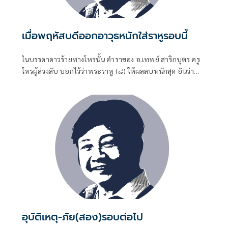
เมื่อพฤหัสบดีออกอาวุธหนักใส่ราหูรอบนี้
ในบรรดาดาวร้ายทางโหรนั้น ตำราของ อ.เทพย์ สาริกบุตร ครู
โหรผู้ล่วงลับ บอกไว้ว่าพระราหู (๘) ให้ผลลบหนักสุด อันว่า
ราหูนี้ถือว่าเป็นเจ้าของความมืด หรืออวิชชาที่บดบังอยู่ทั่วทุก
ตัวบุคคล ทำให้เกิดโมหจริตและอกุศลจิต มัวเมาไปในอารมณ์
ต่างๆ ตามคำจำกัดความทางโหรคือ "ทายมัวเมาให้ทายราหู”
อุบัติเหตุ-ภัย(สอง)รอบต่อไป