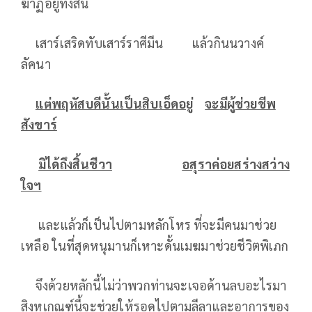
ฆาฏอยู่ทั้งสิ้น
เสาร์เสริดทับเสาร์ราศีมีน แล้วกินนวางค์
ลัคนา
แต่พฤหัสบดีนั้นเป็นสิบเอ็ดอยู่
จะมีผู้ช่วยชีพ
สังขาร์
มิได้ถึงสิ้นชีวา
อสุราค่อยสร่างสว่าง
ใจฯ
และแล้วก็เป็นไปตามหลักโหร ที่จะมีคนมาช่วย
เหลือ ในที่สุดหนุมานก็เหาะดั้นเมฆมาช่วยชีวิตพิเภก
จึงด้วยหลักนี้ไม่ว่าพวกท่านจะเจอด้านลบอะไรมา
สิงหเกณฑ์นี้จะช่วยให้รอดไปตามลีลาและอาการของ