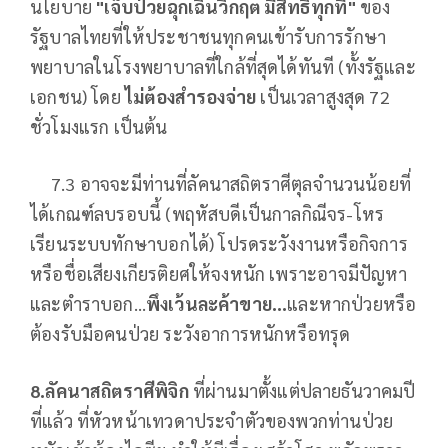
นโยบาย
"เจ็บป่วยฉุกเฉินวิกฤต มีสิทธิทุกที่"
ของ
รัฐบาลไทยที่ให้ประชาชนทุกคนเข้ารับการรักษา
พยาบาลในโรงพยาบาลที่ใกล้ที่สุดได้ทันที (ทั้งรัฐและ
เอกชน) โดย
ไม่ต้องสำรองจ่าย
เป็นเวลาสูงสุด 72
ชั่วโมงแรก เป็นต้น
7.3 อาจจะมีท่านที่ลัคนาสถิตราศีตุลจำนวนน้อยที่
ได้เกณฑ์ลบรอบนี้ (พฤหัสบดีเป็นกาลกิณีจร-โหร
เรียนระบบทักษาบอกได้) โปรดระวังงานหรือกิจการ
หรือชื่อเสียงเกียรติยศให้จงหนัก เพราะอาจมีปัญหา
และตำราบอก…
พึงเว้นละค้าขาย…
และหากป่วยหรือ
ต้องรับมือคนป่วย ระวังอาการหนักหรือทรุด
8.ลัคนาสถิตราศีพิจิก
ที่ผ่านมาตั้งแต่ปลายธันวาคมปี
ที่แล้ว ที่หัวหน้าเทวดาประจำตัวของพวกท่านป่วย