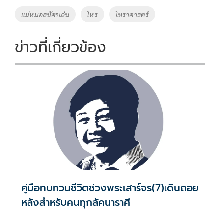
o
Li
Tags
แม่หมอสมัครเล่น
โหร
โหราศาสตร์
o
n
k
k
ข่าวที่เกี่ยวข้อง
คู่มือทบทวนชีวิตช่วงพระเสาร์จร(7)เดินถอย
หลังสำหรับคนทุกลัคนาราศี