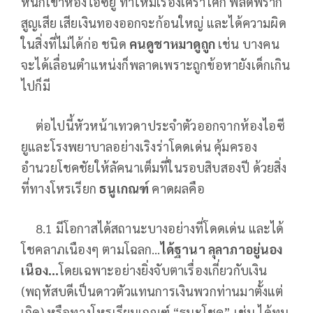
หนักเข้าห้องไอซียู ทำให้มีเรื่องเศร้าโศก พลัดพราก
สูญเสีย เสียเงินทองออกจะก้อนใหญ่ และได้ความผิด
ในสิ่งที่ไม่ได้ก่อ ชนิด
คนดูชาหมาดูถูก
เช่น บางคน
จะได้เลื่อนตำแหน่งก็พลาดเพราะถูกข้อหายังเด็กเกิน
ไปก็มี
ต่อไปนี้หัวหน้าเทวดาประจำตัวออกจากห้องไอซี
ยูและโรงพยาบาลอย่างเริงร่าโดดเด่น คุ้มครอง
อำนวยโชคชัยให้ลัคนาเต็มที่ในรอบสิบสองปี ด้วยสิ่ง
ที่ทางโหรเรียก
ธนูเกณฑ์
คาดผลคือ
8.1 มีโอกาสได้สถานะบางอย่างที่โดดเด่น และได้
โชคลาภเนืองๆ ตามโฉลก…
ได้ฐานา ลุลาภาอยู่นอง
เนือง…
โดยเฉพาะอย่างยิ่งจับตาเรื่องเกี่ยวกับเงิน
(พฤหัสบดีเป็นดาวตัวแทนการเงินพวกท่านมาตั้งแต่
เกิด) หรือทางโหรเรียนเกณฑ์ “ธนะโชค” เช่น ได้ทุน