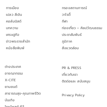
การเมือง
กรองสถานการณ์
เปลว สีเงิน
วาไรตี้
คอลัมนิสต์
กีฬา
บทความ
ท่องเที่ยว – ศิลปวัฒนธรรม
เศรษฐกิจ
ประชาสัมพันธ์
ข่าวพระราชสำนัก
ภูมิภาค
หนังสือพิมพ์
สิ่งแวดล้อม
ต่างประเทศ
PR & PRESS
อาชญากรรม
เกี่ยวกับเรา
X-CITE
ติดต่อและ สนับสนุน
ยานยนต์
สาธารณสุข-คุณภาพชีวิต
Privacy Policy
บันเทิง
ไทยโพสต์ ทีวี