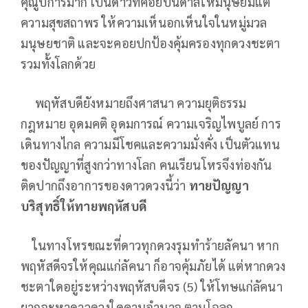
คุณูปการมาก เป็นดาวที่คอยบันดาลให้มนุษย์มีแต่
ความสุขสถาพร ให้ความเห็นอกเห็นใจในหมู่มวล
มนุษยชาติ และจะคอยปกป้องคุ้มครองทุกดวงชะตา
รวมทั้งโลกด้วย
พฤหัสบดียังหมายถึงศาสนา ความยุติธรรม
กฎหมาย อุดมคติ อุดมการณ์ ความเจริญไพบูลย์ การ
เดินทางไกล ความมีโชคและความมั่งคั่ง เป็นตัวแทน
ของปัญญาที่สูงกว่าทางโลก คนเรียนโหรจึงท่องกัน
ติดปากถึงอาการของดาวดวงนี้ว่า
ทายปัญญา
บริสุทธิ์ให้ทายพฤหัสบดี
ในทางโหรขณะที่ดาวทุกดวงรุมทำร้ายลัคนา หาก
พฤหัสดีจรให้คุณแก่ลัคนา ก็อาจคุ้มภัยได้ แต่หากดวง
ชะตาใดอยู่ระหว่างพฤหัสบดีจร (5) ให้โทษแก่ลัคนา
ยากจะหาดาวดวงใดคานอำนาจ ตามโฉลก..