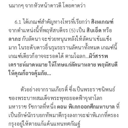
นมากๆ จากหัวหน้าดาวดี โดยคาดว่า
6.1 ได้เกณฑ์สำคัญทางโหรที่เรียกว่า
สิงหเกณฑ์
จากตำแหน่งนี้ที่พฤหัสบดีจร (5) เป็น
สิบเอ็ด
หรือ
ลาภะ
กับลัคนา จะช่วยหนุนหลังให้ลัคนาเข้มแข็ง
มาก ในระดับดาวอื่นรุมระรานลัคนาทั้งหมด เกณฑ์นี้
เกณฑ์เดียวก็อาจจะรอดได้ ตามโฉลก…
ผิว์สรรพ
เคราะห์มาดหมาย ให้โทษแก่ลัคนาหลาย พฤหัสบดี
ให้คุณก็อาจคุ้มภัย…
ตัวอย่างจากรามเกียรติ์ ซึ่งเป็นพระราชนิพนธ์
ของพระบาทสมเด็จพระพุทธยอดฟ้าจุฬาโลก
มหาราช รัชกาลที่หนึ่ง
ตอน พิเภกออกศึกมหาบาล
ที่
เป็นยักษ์นักรบยกทัพมาตีกรุงลงกาจะฆ่าพิเภกที่ครอง
กรุงอยู่ให้ตายแก้แค้นแทนทศกัณฐ์