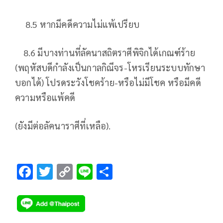
8.5 หากมีคดีความไม่แพ้เปรียบ
8.6 มีบางท่านที่ลัคนาสถิตราศีพิจิกได้เกณฑ์ร้าย
(พฤหัสบดีกำลังเป็นกาลกิณีจร-โหรเรียนระบบทักษา
บอกได้) โปรดระวังโชคร้าย-หรือไม่มีโชค หรือมีคดี
ความหรือแพ้คดี
(ยังมีต่อลัคนาราศีที่เหลือ).
F
T
C
Li
S
ac
wi
o
n
h
e
tt
p
e
ar
b
er
y
e