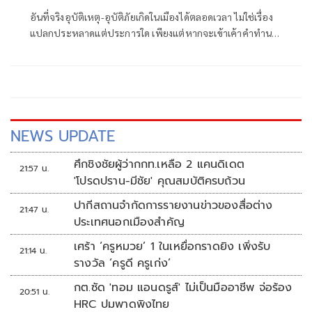
อันที่จริงอุบัติเหตุ-อุบัติภัยเกิดในเมืองได้ตลอดเวลา ไม่ใช่เรื่อง
แปลกประหลาดแต่ประการใด เพียงแต่หากจะเข้าเค้าคำทำนาย
การเกิดที่ผู้เขียนให้ไว้เป็นรอบๆนั้นต้องเป็นเรื่องระดับ
NEWS UPDATE
ศึกชิงชัยผู้ว่ากกท.เหลือ 2 แคนดิเดต
21:57 น.
'โปรดปราน-มีชัย' คุณสมบัติครบถ้วน
ปากีสถานจำกัดการรายงานข่าวของสื่อต่าง
21:47 น.
ประเทศนอกเมืองสำคัญ
เศร้า ‘ครูหมวย’ 1 ในเหยื่อกราดยิง เพิ่งรับ
21:14 น.
รางวัล ‘ครูดี ครูเก่ง’
กต.ซัด 'ทอม แอนดรูส์' ไม่เป็นมืออาชีพ จ่อร้อง
20:51 น.
HRC ปมพาดพิงไทย