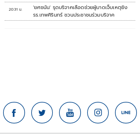
'ยศชนัน' รุดบริจาคเลือดช่วยผู้บาดเจ็บเหตุยิง
20:31 น.
รร.เทพศิรินทร์ ชวนประชาชนร่วมบริจาค