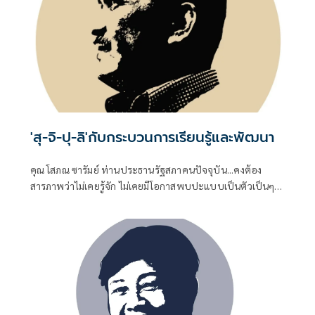
'สุ-จิ-ปุ-ลิ'กับกระบวนการเรียนรู้และพัฒนา
คุณ โสภณ ซารัมย์ ท่านประธานรัฐสภาคนปัจจุบัน...คงต้อง
สารภาพว่าไม่เคยรู้จัก ไม่เคยมีโอกาสพบปะแบบเป็นตัวเป็นๆ
แม้ว่าท่านคงต้องคลุกคลีกับชีวิตทางการเมืองจนบารมีแก่กล้า
พอที่จะดำรงตำแหน่ง