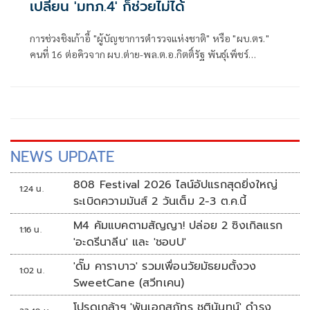
เปลี่ยน 'มทภ.4' ก็ช่วยไม่ได้
การช่วงชิงเก้าอี้ "ผู้บัญชาการตำรวจแห่งชาติ" หรือ "ผบ.ตร."
คนที่ 16 ต่อคิวจาก ผบ.ต่าย-พล.ต.อ.กิตติ์รัฐ พันธุ์เพ็ชร์
ผบ.ตร.ที่จะเกษียณอายุราชการวันที่ 30 ก.ย. 2569 แม้จะถูกจุด
ประเด็นให้มีคู่เทียบให้น่าตื่นเต้น
NEWS UPDATE
808 Festival 2026 ไลน์อัปแรกสุดยิ่งใหญ่
1:24 น.
ระเบิดความมันส์ 2 วันเต็ม 2-3 ต.ค.นี้
M4 คัมแบคตามสัญญา! ปล่อย 2 ซิงเกิลแรก
1:16 น.
'อะดรีนาลีน' และ 'ชอบU'
'ดั๊ม คาราบาว' รวมเพื่อนวัยมัธยมตั้งวง
1:02 น.
SweetCane (สวีทเคน)
โปรดเกล้าฯ 'พันเอกสุภัทร ชูตินันทน์' ดำรง