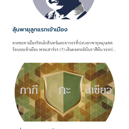
ลุ้นพายุลูกแรกเข้าเมือง
ดวงชะตาเมืองรัตนโกสินทร์และดาวจรที่บ่งบอกพายุหมุนเขต
ร้อนจะเข้าเมือง พระเสาร์จร (7) เดินถอยหลังในราศีมีน ระหว่าง
27 ก.ค.-30 พ.ย.69 พฤหัสบดีจร (5) เดินในราศีกรกฎ ระหว่าง 1
มิ.ย.-19 ต.ค.69