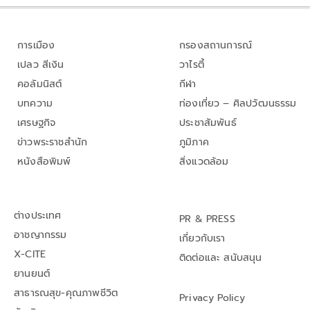
การเมือง
กรองสถานการณ์
เปลว สีเงิน
วาไรตี้
คอลัมนิสต์
กีฬา
บทความ
ท่องเที่ยว – ศิลปวัฒนธรรม
เศรษฐกิจ
ประชาสัมพันธ์
ข่าวพระราชสำนัก
ภูมิภาค
หนังสือพิมพ์
สิ่งแวดล้อม
ต่างประเทศ
PR & PRESS
อาชญากรรม
เกี่ยวกับเรา
X-CITE
ติดต่อและ สนับสนุน
ยานยนต์
สาธารณสุข-คุณภาพชีวิต
Privacy Policy