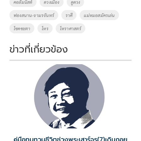
o
Li
Tags
คอลัมนิสต์
ดวงเมือง
ดูดวง
o
n
ฟองสนาน-จามรจันทร์
ราศี
แม่หมอสมัครเล่น
k
k
โชคชะตา
โหร
โหราศาสตร์
ข่าวที่เกี่ยวข้อง
คู่มือทบทวนชีวิตช่วงพระเสาร์จร(7)เดินถอย