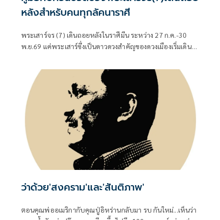
หลังสำหรับคนทุกลัคนาราศี
พระเสาร์จร (7) เดินถอยหลังในราศีมีน ระหว่าง 27 ก.ค.-30
พ.ย.69 แค่พระเสาร์ซึ่งเป็นดาวดวงสำคัญของดวงเมืองเริ่มเดิน
ถอยหลังในราศีมีนตั้งแต่ 27 กรกฎาคม 2569 อาการก็เริ่มส่ง
สัญญาณจะเปลี่ยนแปลงใหญ่ในนโยบายสำคัญของรัฐบาล
ว่าด้วย'สงคราม'และ'สันติภาพ'
ตอนคุณพ่ออเมริกากับคุณปู่อิหร่านกลับมา รบ กันใหม่...เห็นว่า