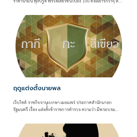
ราคาน้ำมัน พุ่งปรู๊ด พรวดเดียวขึ้นไปถึง 100 ดอลลาร์กว่าๆ ต่อ
บาร์เรล ทั้ง Brent ทะเลเหนือ และ WTI เท็กซัสของอเมริกา
ฤดูแต่งตั้งนายพล
เว็บไซต์ ราชกิจจานุเบกษา เผยแพร่ ประกาศสำนักนายก
รัฐมนตรี เรื่อง แต่งตั้งข้าราชการตำรวจ ความว่า มีพระบรม
ราชโองการโปรดเกล้าโปรดกระหม่อมให้ พล.ต.อ.สำราญ นวล
มา