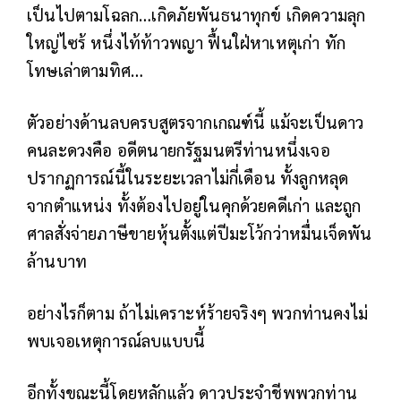
เป็นไปตามโฉลก…เกิดภัยพันธนาทุกข์ เกิดความลุก
ใหญ่ไซร้ หนึ่งไท้ท้าวพญา ฟื้นใฝ่หาเหตุเก่า ทัก
โทษเล่าตามทิศ…
ตัวอย่างด้านลบครบสูตรจากเกณฑ์นี้ แม้จะเป็นดาว
คนละดวงคือ อดีตนายกรัฐมนตรีท่านหนึ่งเจอ
ปรากฏการณ์นี้ในระยะเวลาไม่กี่เดือน ทั้งลูกหลุด
จากตำแหน่ง ทั้งต้องไปอยู่ในคุกด้วยคดีเก่า และถูก
ศาลสั่งจ่ายภาษีขายหุ้นตั้งแต่ปีมะโว้กว่าหมื่นเจ็ดพัน
ล้านบาท
อย่างไรก็ตาม ถ้าไม่เคราะห์ร้ายจริงๆ พวกท่านคงไม่
พบเจอเหตุการณ์ลบแบบนี้
อีกทั้งขณะนี้โดยหลักแล้ว ดาวประจำชีพพวกท่าน