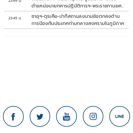
23:49 น.
ตำแหน่งนายทหารปฏิบัติการฯ-พระราชทานยศ
'พลตรี'
ซาอุฯ-ตุรเคีย-ปากีสถานลงนามข้อตกลงด้าน
23:45 น.
การป้องกันประเทศท่ามกลางสงครามในภูมิภาค