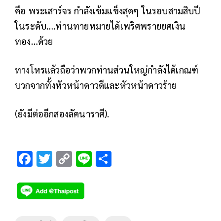
คือ พระเสาร์จร กำลังเข้มแข็งสุดๆ ในรอบสามสิบปี
ในระดับ….ท่านทายหมายได้เพริศพรายยศเงิน
ทอง…ด้วย
ทางโหรแล้วถือว่าพวกท่านส่วนใหญ่กำลังได้เกณฑ์
บวกจากทั้งหัวหน้าดาวดีและหัวหน้าดาวร้าย
(ยังมีต่ออีกสองลัคนาราศี).
F
T
C
Li
S
ac
wi
o
n
h
e
tt
p
e
ar
b
er
y
e